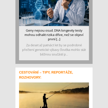
Geny nejsou osud. DNA longevity testy
mohou odhalit rizika dříve, než se objeví
první [...]
Za deset až patnáct let by se podrobné
přečtení genetické výbavy člověka mohlo stát
běžnou součástí p...
CESTOVÁNÍ – TIPY, REPORTÁŽE,
ROZHOVORY: