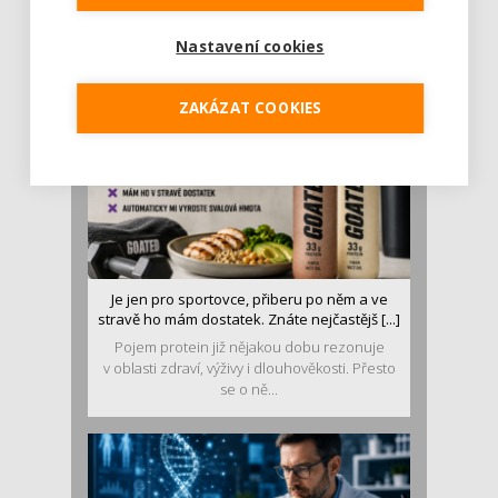
Léto je ideálním časem dopřát hormonům
malý restart. Čerstvé ovoce, zelenina nebo
Nastavení cookies
luštěniny jsou práv...
ZAKÁZAT COOKIES
Je jen pro sportovce, přiberu po něm a ve
stravě ho mám dostatek. Znáte nejčastějš [...]
Pojem protein již nějakou dobu rezonuje
v oblasti zdraví, výživy i dlouhověkosti. Přesto
se o ně...