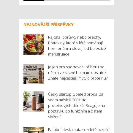
NEJNOVĚJŠÍ PŘÍSPĚVKY
Rajčata, borůvky nebo ořechy.
Potraviny, které v létě pomáhají
hormonům a ulevují od bolestivé
menstruace
Je jen pro sportovce, přiberu po
něm a ve stravě ho mám dostatek.
Znáte nejčastější mýty o proteinu?
Český startup Goated prodal za
sedm měsíců 200 tisíc
proteinových drinků. Reaguje na
poptávku po funkčním a čistém
složení
Palubní deska auta se v létě rozpálí