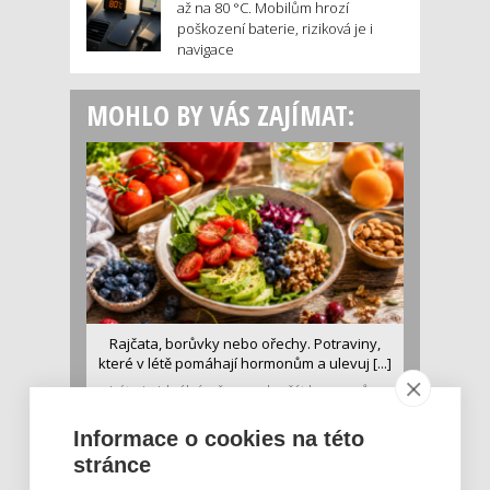
až na 80 °C. Mobilům hrozí
poškození baterie, riziková je i
navigace
MOHLO BY VÁS ZAJÍMAT:
Rajčata, borůvky nebo ořechy. Potraviny,
které v létě pomáhají hormonům a ulevuj [...]
Léto je ideálním časem dopřát hormonům
malý restart. Čerstvé ovoce, zelenina nebo
luštěniny jsou práv...
Informace o cookies na této
stránce