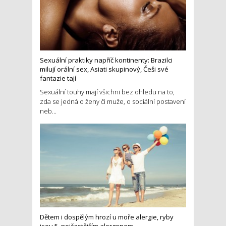
Sexuální praktiky napříč kontinenty: Brazilci
milují orální sex, Asiati skupinový, Češi své
fantazie tají
Sexuální touhy mají všichni bez ohledu na to,
zda se jedná o ženy či muže, o sociální postavení
neb...
Dětem i dospělým hrozí u moře alergie, ryby
jsou 5. nejčastějším alergenem