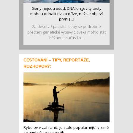
Geny nejsou osud. DNA longevity testy
mohou odhalit rizika dříve, než se objeví
první [...]
Za deset až patnáct let by se podrobné
přečtení genetické výbavy člověka mohlo stát
běžnou součástí p...
CESTOVÁNÍ – TIPY, REPORTÁŽE,
ROZHOVORY:
Rybolov v zahraničí je stále populárnější, v zimě
se vyplatí vyrazit na jih