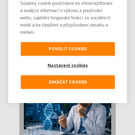
Soubory cookie používáme ke shromažďování
a analýze informací o výkonu a používání
webu, zajištění fungování funkcí ze sociálních
médií a ke zlepšení a přizpůsobení obsahu a
reklam.
POVOLIT COOKIES
Je jen pro sportovce, přiberu po něm a ve
stravě ho mám dostatek. Znáte nejčastějš [...]
Pojem protein již nějakou dobu rezonuje
Nastavení cookies
v oblasti zdraví, výživy i dlouhověkosti. Přesto
se o ně...
ZAKÁZAT COOKIES