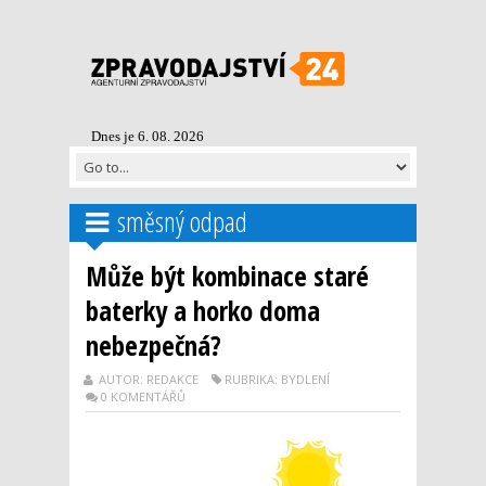
Dnes je 6. 08. 2026
směsný odpad
Může být kombinace staré
baterky a horko doma
nebezpečná?
AUTOR: REDAKCE
RUBRIKA: BYDLENÍ
0 KOMENTÁŘŮ