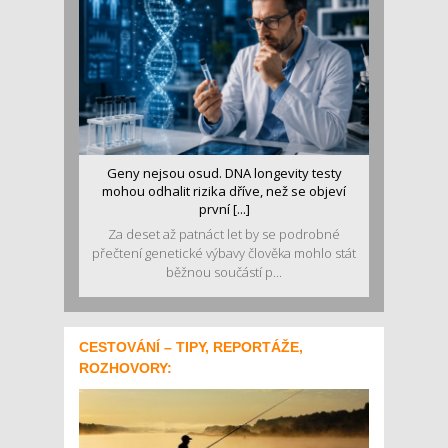
Geny nejsou osud. DNA longevity testy
mohou odhalit rizika dříve, než se objeví
první [...]
Za deset až patnáct let by se podrobné
přečtení genetické výbavy člověka mohlo stát
běžnou součástí p...
CESTOVÁNÍ – TIPY, REPORTÁŽE,
ROZHOVORY: