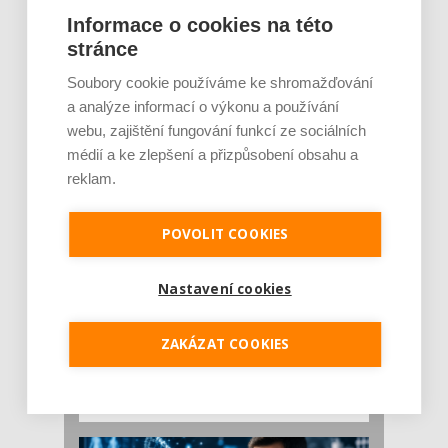
Rajčata, borůvky nebo ořechy. Potraviny,
Informace o cookies na této
které v létě pomáhají hormonům a ulevuj [...]
stránce
Léto je ideálním časem dopřát hormonům
malý restart. Čerstvé ovoce, zelenina nebo
Soubory cookie používáme ke shromažďování
luštěniny jsou práv...
a analýze informací o výkonu a používání
webu, zajištění fungování funkcí ze sociálních
médií a ke zlepšení a přizpůsobení obsahu a
reklam.
POVOLIT COOKIES
Nastavení cookies
Je jen pro sportovce, přiberu po něm a ve
stravě ho mám dostatek. Znáte nejčastějš [...]
ZAKÁZAT COOKIES
Pojem protein již nějakou dobu rezonuje
v oblasti zdraví, výživy i dlouhověkosti. Přesto
se o ně...