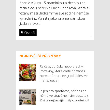
dcer je v kurzu. S maminkou a dcerkou se
ráda sladí i herečka Lucie Benešová, která si
vztahy mezi „holkami“ ve své rodině nemůže
vynachválit. Vyrazte jako ona na dámskou
jízdu se svo...
Číst dál
NEJNOVĚJŠÍ PŘÍSPĚVKY
Rajčata, borůvky nebo ořechy.
Potraviny, které v létě pomáhají
hormonům a ulevují od bolestivé
menstruace
Je jen pro sportovce, přiberu po
něm a ve stravě ho mám dostatek.
Znáte nejčastější mýty o proteinu?