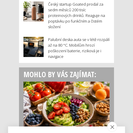
Český startup Goated prodal za
sedm měsíců 200 tisíc
proteinových drinků. Reaguje na
poptávku po funkčním a čistém
složení
Palubní deska auta se v létě rozpálí
až na 80 °C. Mobilům hrozí
poškození baterie, riziková je i
navigace
MOHLO BY VÁS ZAJÍMAT: