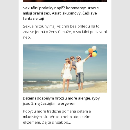
Sexuální praktiky napříč kontinenty: Brazilci
milují orální sex, Asiati skupinový, Češi své
fantazie tají
Sexuální touhy mají všichni bez ohledu na to,
zda se jedná o ženy či muže, o sociální postavení
neb...
Dětem i dospělým hrozí u moře alergie, ryby
jsou 5. nejčastějším alergenem
Pobyt u moře tradičně pomáhá dětem a
mladistvým s lupénkou nebo atopickým
ekzémem. Dejte si však po...