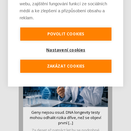
webu, zajištění fungování funkcí ze sociálních
médií a ke zlepšení a přizpůsobení obsahu a
reklam.
Je jen pro sportovce, přiberu po něm a ve
stravě ho mám dostatek. Znáte nejčastějš [...]
POVOLIT COOKIES
Pojem protein již nějakou dobu rezonuje
v oblasti zdraví, výživy i dlouhověkosti. Přesto
se o ně...
Nastavení cookies
ZAKÁZAT COOKIES
Geny nejsou osud. DNA longevity testy
mohou odhalit rizika dříve, než se objeví
první [...]
Za deset až patnáct let by se podrobné