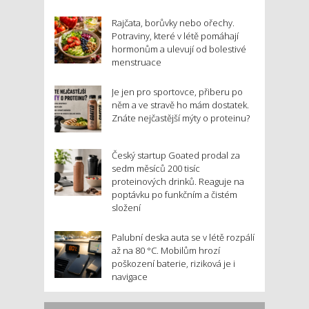
Rajčata, borůvky nebo ořechy.
Potraviny, které v létě pomáhají
hormonům a ulevují od bolestivé
menstruace
Je jen pro sportovce, přiberu po
něm a ve stravě ho mám dostatek.
Znáte nejčastější mýty o proteinu?
Český startup Goated prodal za
sedm měsíců 200 tisíc
proteinových drinků. Reaguje na
poptávku po funkčním a čistém
složení
Palubní deska auta se v létě rozpálí
až na 80 °C. Mobilům hrozí
poškození baterie, riziková je i
navigace