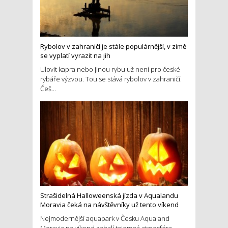
Rybolov v zahraničí je stále populárnější, v zimě
se vyplatí vyrazit na jih
Ulovit kapra nebo jinou rybu už není pro české
rybáře výzvou. Tou se stává rybolov v zahraničí.
Češ...
Strašidelná Halloweenská jízda v Aqualandu
Moravia čeká na návštěvníky už tento víkend
Nejmodernější aquapark v Česku Aqualand
Moravia na víkend zahalí tajemná atmosféra.