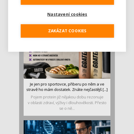
Léto je ideálním časem dopřát hormonům
malý restart. Čerstvé ovoce, zelenina nebo
Nastavení cookies
luštěniny jsou práv...
ZAKÁZAT COOKIES
Je jen pro sportovce, přiberu po něm a ve
stravě ho mám dostatek. Znáte nejčastějš [...]
Pojem protein již nějakou dobu rezonuje
v oblasti zdraví, výživy i dlouhověkosti. Přesto
se o ně...