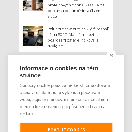
proteinových drinků. Reaguje na
poptávku po funkčním a čistém
složení
Palubní deska auta se v létě rozpálí
až na 80 °C. Mobilům hrozí
poškození baterie, riziková je i
navigace
MOHLO BY VÁS ZAJÍMAT:
Informace o cookies na této
stránce
Soubory cookie používáme ke shromažďování
a analýze informací o výkonu a používání
webu, zajištění fungování funkcí ze sociálních
médií a ke zlepšení a přizpůsobení obsahu a
reklam.
Rajčata, borůvky nebo ořechy. Potraviny,
POVOLIT COOKIES
které v létě pomáhají hormonům a ulevuj [...]