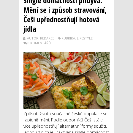
Single domácností přibývá.
Mění se i způsob stravování,
Češi upřednostňují hotová
jídla
AUTOR: REDAKCE
RUBRIKA: LIFESTYLE
0 KOMENTÁŘŮ
Způsob života současné české populace se
rapidně mění. Podle odborníků Češi stále
více upřednostňují alternativní formy soužití.
Jednou z nich je i takzvaná single domácnost