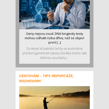
Geny nejsou osud. DNA longevity testy
mohou odhalit rizika dříve, než se objeví
první [...]
Za deset až patnáct let by se podrobné
přečtení genetické výbavy člověka mohlo stát
běžnou součástí p...
CESTOVÁNÍ – TIPY, REPORTÁŽE,
ROZHOVORY: