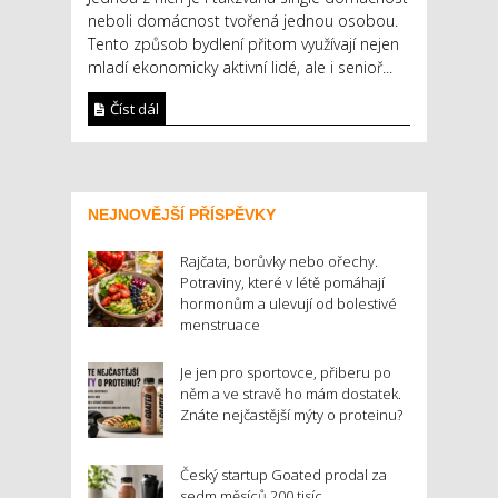
neboli domácnost tvořená jednou osobou.
Tento způsob bydlení přitom využívají nejen
mladí ekonomicky aktivní lidé, ale i senioř...
Číst dál
NEJNOVĚJŠÍ PŘÍSPĚVKY
Rajčata, borůvky nebo ořechy.
Potraviny, které v létě pomáhají
hormonům a ulevují od bolestivé
menstruace
Je jen pro sportovce, přiberu po
něm a ve stravě ho mám dostatek.
Znáte nejčastější mýty o proteinu?
Český startup Goated prodal za
sedm měsíců 200 tisíc