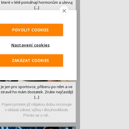
které v létě pomáhají hormonům a ulevuj
[...]
Léto je ideálním časem dopřát hormonům
malý restart. Čerstvé ovoce, zelenina nebo
luštěniny jsou práv...
POVOLIT COOKIES
Nastavení cookies
ZAKÁZAT COOKIES
Je jen pro sportovce, přiberu po něm a ve
stravě ho mám dostatek. Znáte nejčastějš
[...]
Pojem protein již nějakou dobu rezonuje
v oblasti zdraví, výživy i dlouhověkosti.
Přesto se o ně...