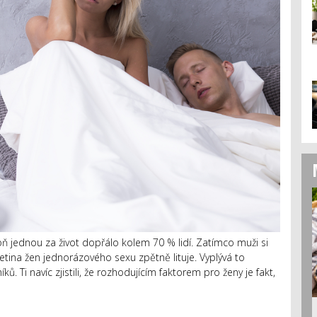
ň jednou za život dopřálo kolem 70 % lidí. Zatímco muži si
řetina žen jednorázového sexu zpětně lituje. Vyplývá to
Ti navíc zjistili, že rozhodujícím faktorem pro ženy je fakt,