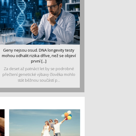
Geny nejsou osud. DNA longevity testy
mohou odhalit rizika dříve, než se objeví
první [...]
Za deset až patnáct let by se podrobné
přečtení genetické výbavy člověka mohlo
stát běžnou součástí p...