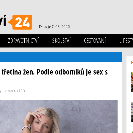
Dnes je 7. 08. 2026
ZDRAVOTNICTVÍ
ŠKOLSTVÍ
CESTOVÁNÍ
LIFEST
 třetina žen. Podle odborníků je sex s
0 KOMENTÁŘŮ