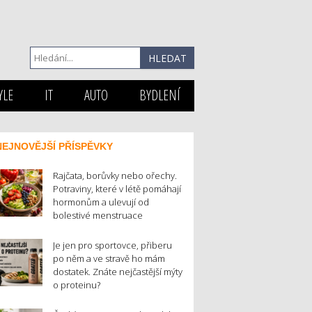
YLE
IT
AUTO
BYDLENÍ
NEJNOVĚJŠÍ PŘÍSPĚVKY
Rajčata, borůvky nebo ořechy.
Potraviny, které v létě pomáhají
hormonům a ulevují od
bolestivé menstruace
Je jen pro sportovce, přiberu
po něm a ve stravě ho mám
dostatek. Znáte nejčastější mýty
o proteinu?