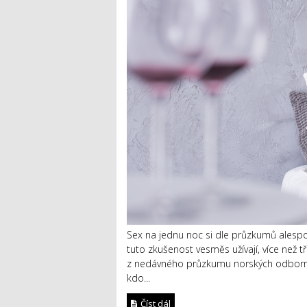
Sex na jednu noc si dle průzkumů alespo
tuto zkušenost vesměs užívají, více než t
z nedávného průzkumu norských odborníků. 
kdo...
Číst dál