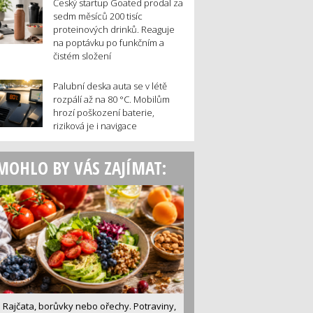
Český startup Goated prodal za
sedm měsíců 200 tisíc
proteinových drinků. Reaguje
na poptávku po funkčním a
čistém složení
Palubní deska auta se v létě
rozpálí až na 80 °C. Mobilům
hrozí poškození baterie,
riziková je i navigace
MOHLO BY VÁS ZAJÍMAT:
Rajčata, borůvky nebo ořechy. Potraviny,