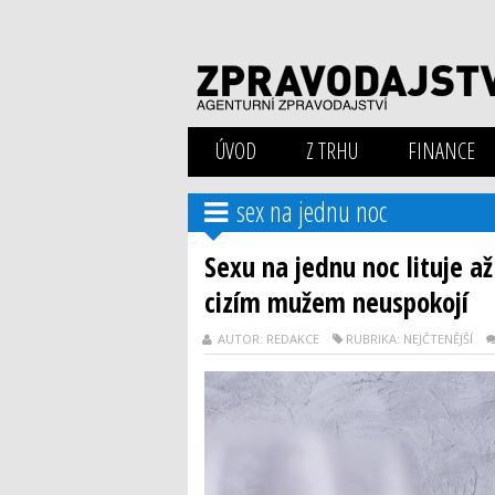
ÚVOD
Z TRHU
FINANCE
sex na jednu noc
Sexu na jednu noc lituje až
cizím mužem neuspokojí
AUTOR: REDAKCE
RUBRIKA: NEJČTENĚJŠÍ