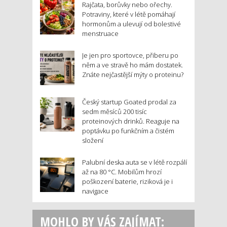
Rajčata, borůvky nebo ořechy.
Potraviny, které v létě pomáhají
hormonům a ulevují od bolestivé
menstruace
Je jen pro sportovce, přiberu po
něm a ve stravě ho mám dostatek.
Znáte nejčastější mýty o proteinu?
Český startup Goated prodal za
sedm měsíců 200 tisíc
proteinových drinků. Reaguje na
poptávku po funkčním a čistém
složení
Palubní deska auta se v létě rozpálí
až na 80 °C. Mobilům hrozí
poškození baterie, riziková je i
navigace
MOHLO BY VÁS ZAJÍMAT: