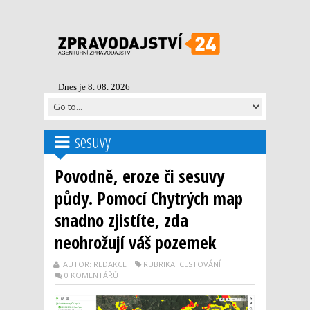
Dnes je 8. 08. 2026
sesuvy
Povodně, eroze či sesuvy
půdy. Pomocí Chytrých map
snadno zjistíte, zda
neohrožují váš pozemek
AUTOR: REDAKCE
RUBRIKA: CESTOVÁNÍ
0 KOMENTÁŘŮ