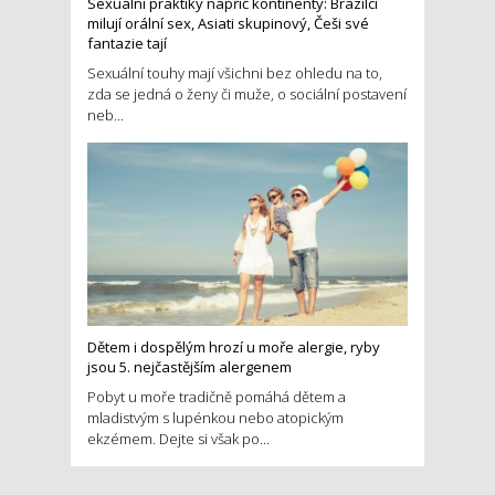
Sexuální praktiky napříč kontinenty: Brazilci
milují orální sex, Asiati skupinový, Češi své
fantazie tají
Sexuální touhy mají všichni bez ohledu na to,
zda se jedná o ženy či muže, o sociální postavení
neb...
Dětem i dospělým hrozí u moře alergie, ryby
jsou 5. nejčastějším alergenem
Pobyt u moře tradičně pomáhá dětem a
mladistvým s lupénkou nebo atopickým
ekzémem. Dejte si však po...