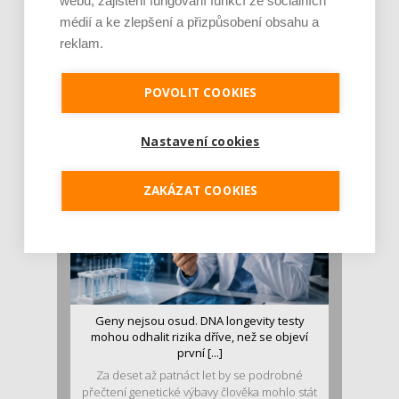
webu, zajištění fungování funkcí ze sociálních
médií a ke zlepšení a přizpůsobení obsahu a
reklam.
Je jen pro sportovce, přiberu po něm a ve
stravě ho mám dostatek. Znáte nejčastějš [...]
Pojem protein již nějakou dobu rezonuje
POVOLIT COOKIES
v oblasti zdraví, výživy i dlouhověkosti. Přesto
se o ně...
Nastavení cookies
ZAKÁZAT COOKIES
Geny nejsou osud. DNA longevity testy
mohou odhalit rizika dříve, než se objeví
první [...]
Za deset až patnáct let by se podrobné
přečtení genetické výbavy člověka mohlo stát