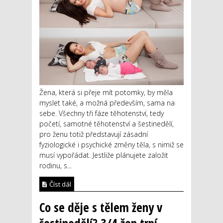
Žena, která si přeje mít potomky, by měla
myslet také, a možná především, sama na
sebe. Všechny tři fáze těhotenství, tedy
početí, samotné těhotenství a šestinedělí,
pro ženu totiž představují zásadní
fyziologické i psychické změny těla, s nimiž se
musí vypořádat. Jestliže plánujete založit
rodinu, s...
Číst dál
Co se děje s tělem ženy v
šestinedělí? 3/4 žen trpí