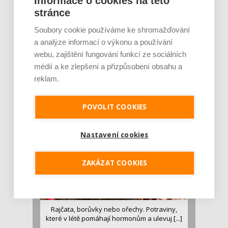
Informace o cookies na této
proteinových drinků. Reaguje na
poptávku po funkčním a čistém
stránce
složení
Soubory cookie používáme ke shromažďování
a analýze informací o výkonu a používání
Palubní deska auta se v létě rozpálí
až na 80 °C. Mobilům hrozí
webu, zajištění fungování funkcí ze sociálních
poškození baterie, riziková je i
médií a ke zlepšení a přizpůsobení obsahu a
navigace
reklam.
MOHLO BY VÁS ZAJÍMAT:
POVOLIT COOKIES
Nastavení cookies
ZAKÁZAT COOKIES
Rajčata, borůvky nebo ořechy. Potraviny,
které v létě pomáhají hormonům a ulevuj [...]