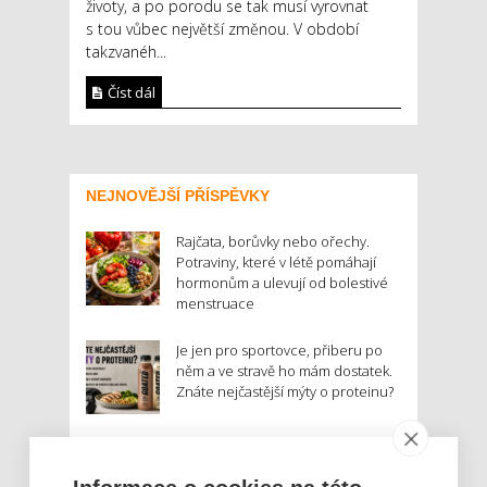
životy, a po porodu se tak musí vyrovnat
s tou vůbec největší změnou. V období
takzvanéh...
Číst dál
NEJNOVĚJŠÍ PŘÍSPĚVKY
Rajčata, borůvky nebo ořechy.
Potraviny, které v létě pomáhají
hormonům a ulevují od bolestivé
menstruace
Je jen pro sportovce, přiberu po
něm a ve stravě ho mám dostatek.
Znáte nejčastější mýty o proteinu?
Český startup Goated prodal za
sedm měsíců 200 tisíc