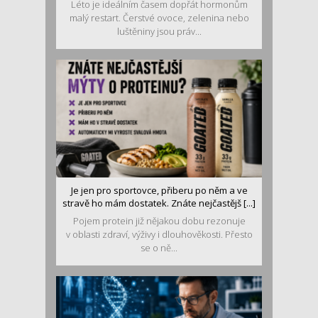
Léto je ideálním časem dopřát hormonům
malý restart. Čerstvé ovoce, zelenina nebo
luštěniny jsou práv...
Je jen pro sportovce, přiberu po něm a ve
stravě ho mám dostatek. Znáte nejčastějš [...]
Pojem protein již nějakou dobu rezonuje
v oblasti zdraví, výživy i dlouhověkosti. Přesto
se o ně...