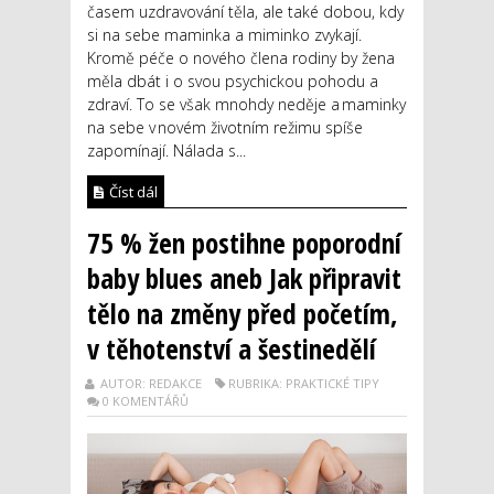
časem uzdravování těla, ale také dobou, kdy
si na sebe maminka a miminko zvykají.
Kromě péče o nového člena rodiny by žena
měla dbát i o svou psychickou pohodu a
zdraví. To se však mnohdy neděje a maminky
na sebe v novém životním režimu spíše
zapomínají. Nálada s...
Číst dál
75 % žen postihne poporodní
baby blues aneb Jak připravit
tělo na změny před početím,
v těhotenství a šestinedělí
AUTOR: REDAKCE
RUBRIKA: PRAKTICKÉ TIPY
0 KOMENTÁŘŮ