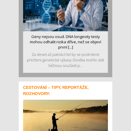
Geny nejsou osud. DNA longevity testy
mohou odhalit rizika dříve, než se objeví
první [...]
Za deset až patnáct let by se podrobné
přečtení genetické výbavy člověka mohlo stát
běžnou součástí p...
CESTOVÁNÍ – TIPY, REPORTÁŽE,
ROZHOVORY: