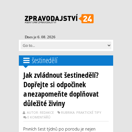
Dnes je 6. 08. 2026
šestinedělí
Jak zvládnout šestinedělí?
Dopřejte si odpočinek
a nezapomeňte doplňovat
důležité živiny
AUTOR: REDAKCE
RUBRIKA: PRAKTICKÉ TIPY
0 KOMENTÁŘŮ
Prvních šest týdnů po porodu je nejen