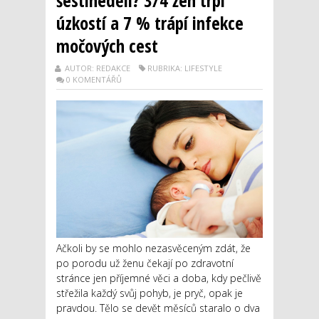
úzkostí a 7 % trápí infekce
močových cest
AUTOR: REDAKCE
RUBRIKA: LIFESTYLE
0 KOMENTÁŘŮ
Ačkoli by se mohlo nezasvěceným zdát, že
po porodu už ženu čekají po zdravotní
stránce jen příjemné věci a doba, kdy pečlivě
střežila každý svůj pohyb, je pryč, opak je
pravdou. Tělo se devět měsíců staralo o dva