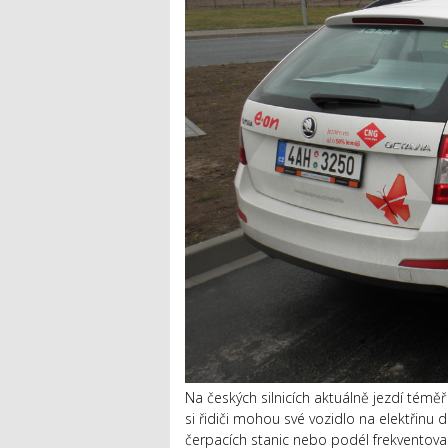
Na českých silnicích aktuálně jezdí témě
si řidiči mohou své vozidlo na elektřinu d
čerpacích stanic nebo podél frekventovaný