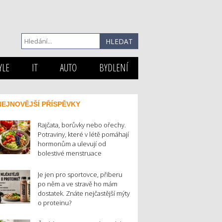
YLE
IT
AUTO
BYDLENÍ
NEJNOVĚJŠÍ PŘÍSPĚVKY
Rajčata, borůvky nebo ořechy.
Potraviny, které v létě pomáhají
hormonům a ulevují od
bolestivé menstruace
Je jen pro sportovce, přiberu
po něm a ve stravě ho mám
dostatek. Znáte nejčastější mýty
o proteinu?