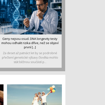
Geny nejsou osud. DNA longevity testy
mohou odhalit rizika dříve, než se objeví
první [...]
Za deset až patnáct let by se podrobné
přečtení genetické výbavy člověka mohlo
stát běžnou součástí p...