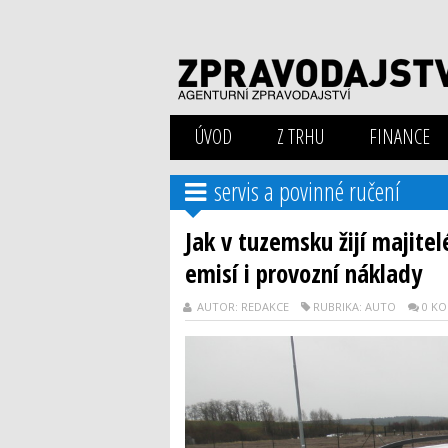
ÚVOD
Z TRHU
FINANCE
servis a povinné ručení
Jak v tuzemsku žijí majite
emisí i provozní náklady
AUTOR: REDAKCE
RUBRIKA: AUTO
0 K