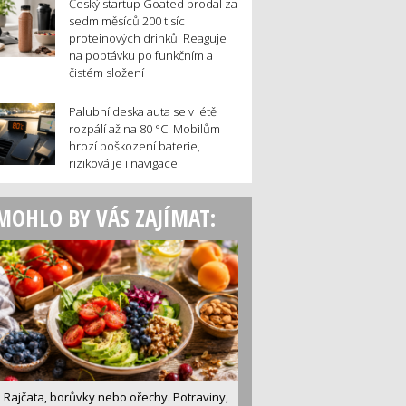
Český startup Goated prodal za
sedm měsíců 200 tisíc
proteinových drinků. Reaguje
na poptávku po funkčním a
čistém složení
Palubní deska auta se v létě
rozpálí až na 80 °C. Mobilům
hrozí poškození baterie,
riziková je i navigace
MOHLO BY VÁS ZAJÍMAT:
Rajčata, borůvky nebo ořechy. Potraviny,