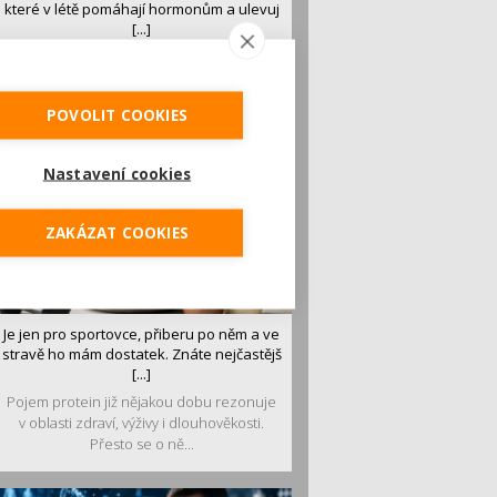
které v létě pomáhají hormonům a ulevuj
[...]
Léto je ideálním časem dopřát hormonům
malý restart. Čerstvé ovoce, zelenina nebo
luštěniny jsou práv...
POVOLIT COOKIES
Nastavení cookies
ZAKÁZAT COOKIES
Je jen pro sportovce, přiberu po něm a ve
stravě ho mám dostatek. Znáte nejčastějš
[...]
Pojem protein již nějakou dobu rezonuje
v oblasti zdraví, výživy i dlouhověkosti.
Přesto se o ně...