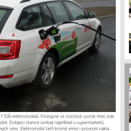
ř 1 500 elektromobilů. Postupně se rozrůstá i počet míst, kde
obít. Dobíjecí stanice vznikají například u supermarketů,
ch silnic. Elektromobil šetří kromě emisí i provozní nákla...