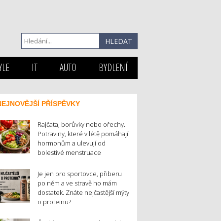
YLE
IT
AUTO
BYDLENÍ
NEJNOVĚJŠÍ PŘÍSPĚVKY
Rajčata, borůvky nebo ořechy.
Potraviny, které v létě pomáhají
hormonům a ulevují od
bolestivé menstruace
Je jen pro sportovce, přiberu
po něm a ve stravě ho mám
dostatek. Znáte nejčastější mýty
o proteinu?