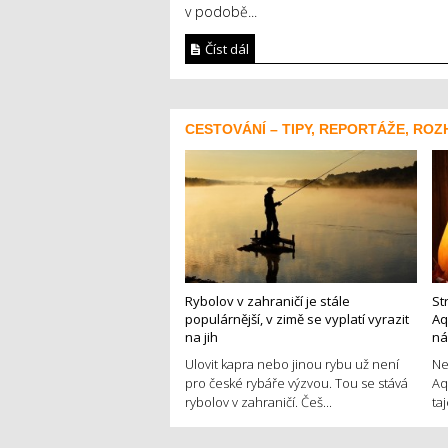
v podobě...
Číst dál
CESTOVÁNÍ – TIPY, REPORTÁŽE, ROZ
Rybolov v zahraničí je stále
St
populárnější, v zimě se vyplatí vyrazit
Aq
na jih
ná
Ulovit kapra nebo jinou rybu už není
Ne
pro české rybáře výzvou. Tou se stává
Aq
rybolov v zahraničí. Češ...
ta