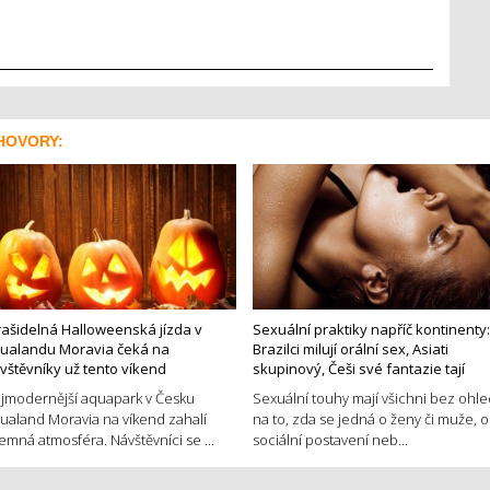
HOVORY:
rašidelná Halloweenská jízda v
Sexuální praktiky napříč kontinenty:
ualandu Moravia čeká na
Brazilci milují orální sex, Asiati
vštěvníky už tento víkend
skupinový, Češi své fantazie tají
jmodernější aquapark v Česku
Sexuální touhy mají všichni bez ohl
ualand Moravia na víkend zahalí
na to, zda se jedná o ženy či muže, o
jemná atmosféra. Návštěvníci se ...
sociální postavení neb...