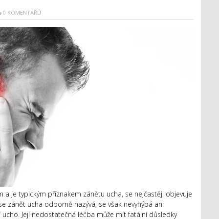
0 KOMENTÁŘŮ
m a je typickým příznakem zánětu ucha, se nejčastěji objevuje
ak se zánět ucha odborně nazývá, se však nevyhýbá ani
ucho. Její nedostatečná léčba může mít fatální důsledky