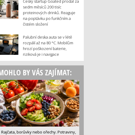
Český startup Goated prodal za
sedm měsíců 200 tisíc
proteinových drinků. Reaguje
na poptávku po funkčním a
čistém složení
Palubní deska auta se v létě
rozpálí až na 80 °C. Mobilům
hrozí poškození baterie,
riziková je i navigace
MOHLO BY VÁS ZAJÍMAT:
Rajčata, borůvky nebo ořechy. Potraviny,