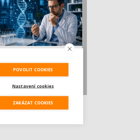
Geny nejsou osud. DNA longevity testy
mohou odhalit rizika dříve, než se objeví
první [...]
POVOLIT COOKIES
Za deset až patnáct let by se podrobné
přečtení genetické výbavy člověka mohlo
stát běžnou součástí p...
Nastavení cookies
ZAKÁZAT COOKIES