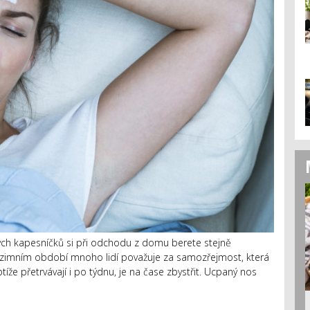
ých kapesníčků si při odchodu z domu berete stejně
v zimním období mnoho lidí považuje za samozřejmost, která
btíže přetrvávají i po týdnu, je na čase zbystřit. Ucpaný nos