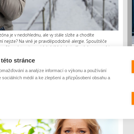
na je v nedohlednu, ale vy stále slzíte a chodíte
í nejste? Na vině je pravděpodobně alergie. Spouštěče
ůže odstranit pravidelný úklid, ale i přírodní pomocníci.
této stránce
omažďování a analýze informací o výkonu a používání
i rýmě či ekzému
e sociálních médií a ke zlepšení a přizpůsobení obsahu a
Y
0 KOMENTÁŘŮ