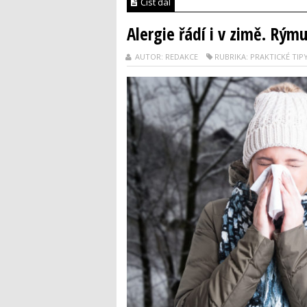
Číst dál
Alergie řádí i v zimě. Rýmu 
AUTOR: REDAKCE
RUBRIKA: PRAKTICKÉ TIP