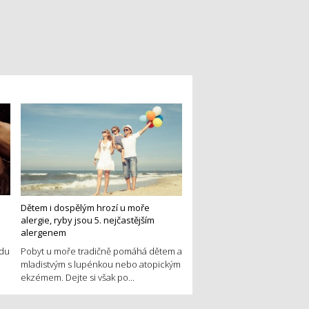
Dětem i dospělým hrozí u moře
alergie, ryby jsou 5. nejčastějším
alergenem
edu
Pobyt u moře tradičně pomáhá dětem a
mladistvým s lupénkou nebo atopickým
ekzémem. Dejte si však po...