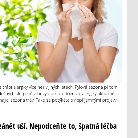
trápí alergiky více než v jiných letech. Pylová sezona přitom
ušných alergenů z břízy pomalu doznívá, alergiky aktuálně
nající sezona trav. Také se potýkáte s nepříjemnými projevy...
zánět uší. Nepodceňte to, špatná léčba