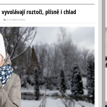
vyvolávají roztoči, plísně i chlad
Y
0 KOMENTÁŘŮ