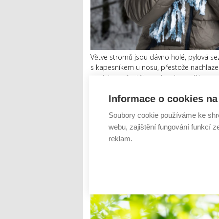
Větve stromů jsou dávno holé, pylová sezó
s kapesníkem u nosu, přestože nachlazen
najdete nejčastěji u sebe doma. Rýmu pom
Roztoči se drží v p...
Informace o cookies na 
Číst dál
Soubory cookie používáme ke shr
Bylinky, které pomohou př
webu, zajištění fungování funkcí z
reklam.
AUTOR: REDAKCE
RUBRIKA: PRAKTICKÉ TIP