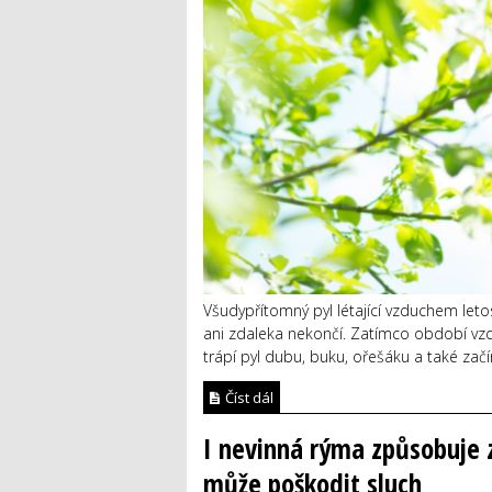
Všudypřítomný pyl létající vzduchem letos 
ani zdaleka nekončí. Zatímco období vzd
trápí pyl dubu, buku, ořešáku a také začí
Číst dál
I nevinná rýma způsobuje 
může poškodit sluch