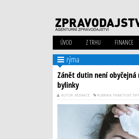
ÚVOD
Z TRHU
FINANCE
rýma
Zánět dutin není obyčejná
bylinky
AUTOR: REDAKCE
RUBRIKA: PRAKTICKÉ TIP