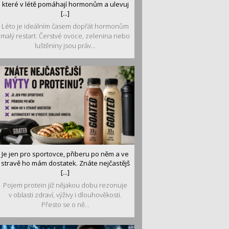
které v létě pomáhají hormonům a ulevuj
[...]
Léto je ideálním časem dopřát hormonům
malý restart. Čerstvé ovoce, zelenina nebo
luštěniny jsou práv...
Je jen pro sportovce, přiberu po něm a ve
stravě ho mám dostatek. Znáte nejčastějš
[...]
Pojem protein již nějakou dobu rezonuje
v oblasti zdraví, výživy i dlouhověkosti.
Přesto se o ně...