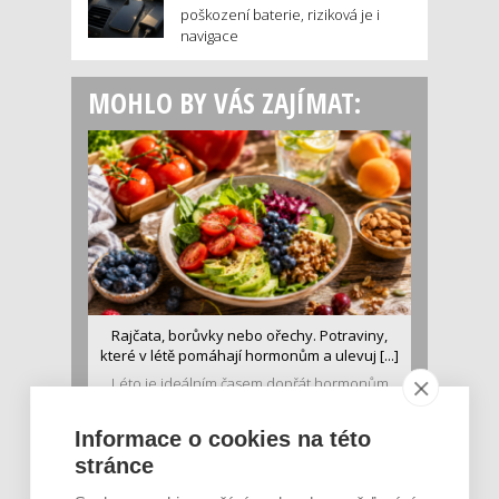
poškození baterie, riziková je i
navigace
MOHLO BY VÁS ZAJÍMAT:
Rajčata, borůvky nebo ořechy. Potraviny,
které v létě pomáhají hormonům a ulevuj [...]
Léto je ideálním časem dopřát hormonům
malý restart. Čerstvé ovoce, zelenina nebo
luštěniny jsou práv...
Informace o cookies na této
stránce