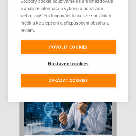
Soubory cookie používáme ke shromažďování
a analýze informací o výkonu a používání
webu, zajištění fungování funkcí ze sociálních
médií a ke zlepšení a přizpůsobení obsahu a
reklam.
POVOLIT COOKIES
Je jen pro sportovce, přiberu po něm a ve
stravě ho mám dostatek. Znáte nejčastějš [...]
Pojem protein již nějakou dobu rezonuje
Nastavení cookies
v oblasti zdraví, výživy i dlouhověkosti. Přesto
se o ně...
ZAKÁZAT COOKIES