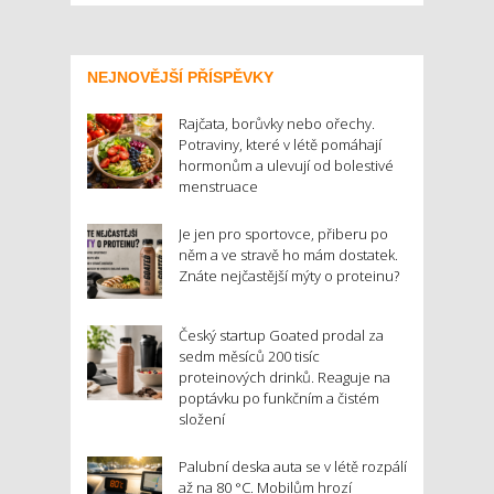
NEJNOVĚJŠÍ PŘÍSPĚVKY
Rajčata, borůvky nebo ořechy.
Potraviny, které v létě pomáhají
hormonům a ulevují od bolestivé
menstruace
Je jen pro sportovce, přiberu po
něm a ve stravě ho mám dostatek.
Znáte nejčastější mýty o proteinu?
Český startup Goated prodal za
sedm měsíců 200 tisíc
proteinových drinků. Reaguje na
poptávku po funkčním a čistém
složení
Palubní deska auta se v létě rozpálí
až na 80 °C. Mobilům hrozí