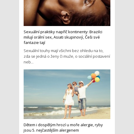
Sexuální praktiky napříč kontinenty: Brazilci
milují orální sex, Asiati skupinový, Češi své
fantazie tají
Sexuální touhy mají všichni bez ohledu na to,
zda se jedná o ženy či muže, o sociální postavení
neb...
Dětem i dospělým hrozí u moře alergie, ryby
jsou 5. nejčastějším alergenem