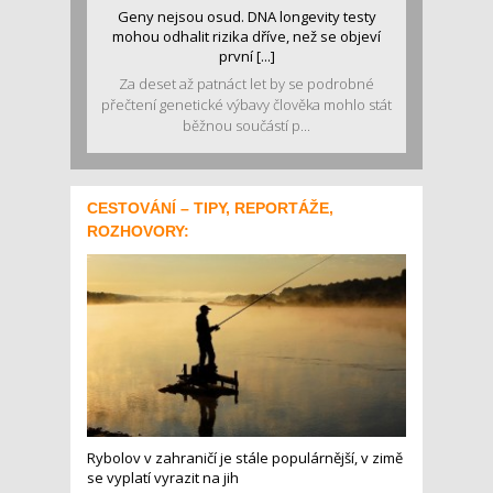
Geny nejsou osud. DNA longevity testy
mohou odhalit rizika dříve, než se objeví
první [...]
Za deset až patnáct let by se podrobné
přečtení genetické výbavy člověka mohlo stát
běžnou součástí p...
CESTOVÁNÍ – TIPY, REPORTÁŽE,
ROZHOVORY:
Rybolov v zahraničí je stále populárnější, v zimě
se vyplatí vyrazit na jih