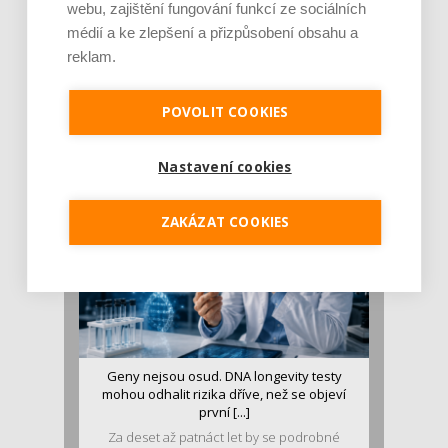
webu, zajištění fungování funkcí ze sociálních
médií a ke zlepšení a přizpůsobení obsahu a
reklam.
Je jen pro sportovce, přiberu po něm a ve
stravě ho mám dostatek. Znáte nejčastějš [...]
POVOLIT COOKIES
Pojem protein již nějakou dobu rezonuje
v oblasti zdraví, výživy i dlouhověkosti. Přesto
se o ně...
Nastavení cookies
ZAKÁZAT COOKIES
Geny nejsou osud. DNA longevity testy
mohou odhalit rizika dříve, než se objeví
první [...]
Za deset až patnáct let by se podrobné