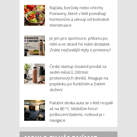
Rajčata, borůvky nebo ořechy.
Potraviny, které v létě pomáhají
hormonům a ulevují od bolestivé
menstruace
Je jen pro sportovce, přiberu po
něm a ve stravě ho mám dostatek.
Znáte nejčastější mýty o proteinu?
Český startup Goated prodal za
sedm měsíců 200 tisíc
proteinových drinků. Reaguje na
poptávku po funkčním a čistém
složení
Palubní deska auta se v létě rozpálí
až na 80 °C. Mobilům hrozí
poškození baterie, riziková je i
navigace