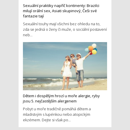
Sexuální praktiky napříč kontinenty: Brazilci
milují orální sex, Asiati skupinový, Češi své
fantazie tají
Sexuální touhy mají všichni bez ohledu na to,
zda se jedná o ženy či muže, o sociální postavení
neb...
Dětem i dospělým hrozí u moře alergie, ryby
jsou 5. nejčastějším alergenem
Pobyt u moře tradičně pomáhá dětem a
mladistvým s lupénkou nebo atopickým
ekzémem. Dejte si však po...