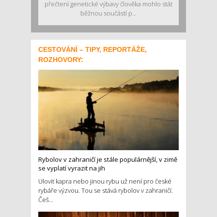
přečtení genetické výbavy člověka mohlo stát
běžnou součástí p...
CESTOVÁNÍ – TIPY, REPORTÁŽE,
ROZHOVORY:
Rybolov v zahraničí je stále populárnější, v zimě
se vyplatí vyrazit na jih
Ulovit kapra nebo jinou rybu už není pro české
rybáře výzvou. Tou se stává rybolov v zahraničí.
Češ...