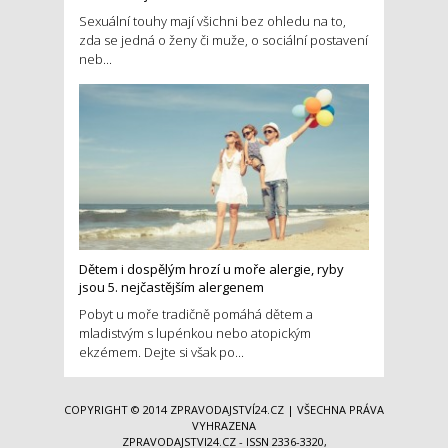
Sexuální touhy mají všichni bez ohledu na to,
zda se jedná o ženy či muže, o sociální postavení
neb...
Dětem i dospělým hrozí u moře alergie, ryby
jsou 5. nejčastějším alergenem
Pobyt u moře tradičně pomáhá dětem a
mladistvým s lupénkou nebo atopickým
ekzémem. Dejte si však po...
COPYRIGHT © 2014
ZPRAVODAJSTVÍ24.CZ
| VŠECHNA PRÁVA
VYHRAZENA
ZPRAVODAJSTVI24.CZ - ISSN 2336-3320,