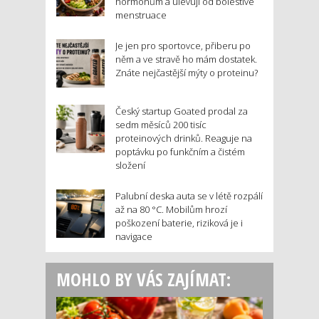
hormonům a ulevují od bolestivé
menstruace
Je jen pro sportovce, přiberu po
něm a ve stravě ho mám dostatek.
Znáte nejčastější mýty o proteinu?
Český startup Goated prodal za
sedm měsíců 200 tisíc
proteinových drinků. Reaguje na
poptávku po funkčním a čistém
složení
Palubní deska auta se v létě rozpálí
až na 80 °C. Mobilům hrozí
poškození baterie, riziková je i
navigace
MOHLO BY VÁS ZAJÍMAT: