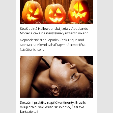
Strašidelná Halloweenská jízda v Aqualandu
Moravia čeká na návštěvníky už tento víkend
Nejmodernější aquapark v Česku Aqualand
Moravia na víkend zahalí tajemná atmosféra.
Návštěvníci se ...
Sexuální praktiky napříč kontinenty: Brazilci
milují orální sex, Asiati skupinový, Češi své
fantazie tají