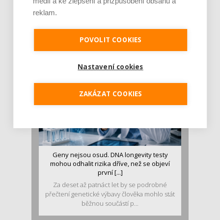
médií a ke zlepšení a přizpůsobení obsahu a
Je jen pro sportovce, přiberu po něm a ve
reklam.
stravě ho mám dostatek. Znáte nejčastějš [...]
Pojem protein již nějakou dobu rezonuje
v oblasti zdraví, výživy i dlouhověkosti. Přesto
POVOLIT COOKIES
se o ně...
Nastavení cookies
ZAKÁZAT COOKIES
Geny nejsou osud. DNA longevity testy
mohou odhalit rizika dříve, než se objeví
první [...]
Za deset až patnáct let by se podrobné
přečtení genetické výbavy člověka mohlo stát
běžnou součástí p...