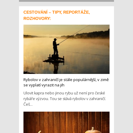
CESTOVÁNÍ – TIPY, REPORTÁŽE,
ROZHOVORY:
Rybolov v zahraničí je stále populárnější, v zimě
se vyplatí vyrazit na jih
Ulovit kapra nebo jinou rybu už není pro české
rybáře výzvou. Tou se stává rybolov v zahraničí.
Češ...