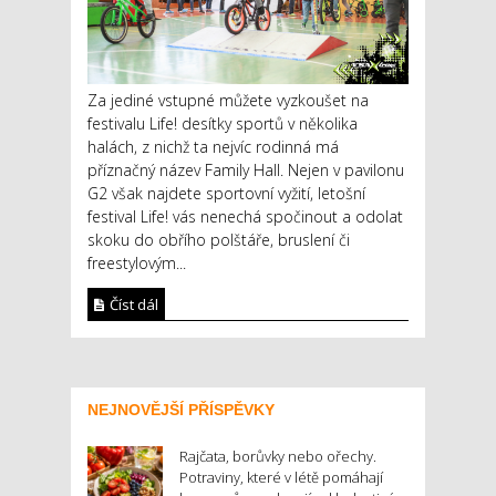
Za jediné vstupné můžete vyzkoušet na
festivalu Life! desítky sportů v několika
halách, z nichž ta nejvíc rodinná má
příznačný název Family Hall. Nejen v pavilonu
G2 však najdete sportovní vyžití, letošní
festival Life! vás nenechá spočinout a odolat
skoku do obřího polštáře, bruslení či
freestylovým...
Číst dál
NEJNOVĚJŠÍ PŘÍSPĚVKY
Rajčata, borůvky nebo ořechy.
Potraviny, které v létě pomáhají