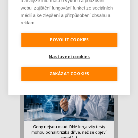
a analýze informací o výkonu a používání
webu, zajištění fungování funkcí ze sociálních
médií a ke zlepšení a přizpůsobení obsahu a
reklam.
Je jen pro sportovce, přiberu po něm a ve
stravě ho mám dostatek. Znáte nejčastějš [...]
POVOLIT COOKIES
Pojem protein již nějakou dobu rezonuje
v oblasti zdraví, výživy i dlouhověkosti. Přesto
Nastavení cookies
se o ně...
ZAKÁZAT COOKIES
Geny nejsou osud. DNA longevity testy
mohou odhalit rizika dříve, než se objeví
první [...]