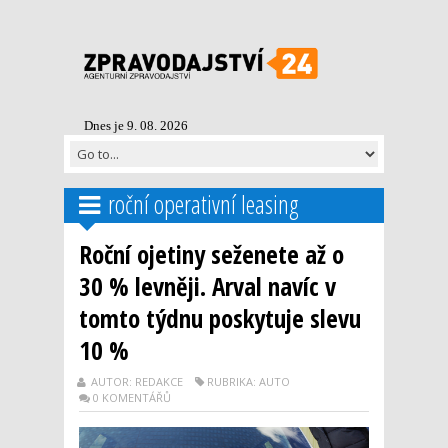
Dnes je 9. 08. 2026
roční operativní leasing
Roční ojetiny seženete až o
30 % levněji. Arval navíc v
tomto týdnu poskytuje slevu
10 %
AUTOR: REDAKCE
RUBRIKA: AUTO
0 KOMENTÁŘŮ