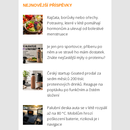
NEJNOVĚJŠÍ PŘÍSPĚVKY
Rajčata, borůvky nebo ořechy.
Potraviny, které v létě pomáhají
hormonům a ulevují od bolestivé
menstruace
Je jen pro sportovce, přiberu po
něm a ve stravě ho mám dostatek.
Znáte nejčastější mýty o proteinu?
Český startup Goated prodal za
sedm měsíců 200 tisíc
proteinových drinků. Reaguje na
poptávku po funkčním a čistém
složení
Palubní deska auta se v létě rozpálí
až na 80 °C. Mobilům hrozí
poškození baterie, riziková je i
navigace