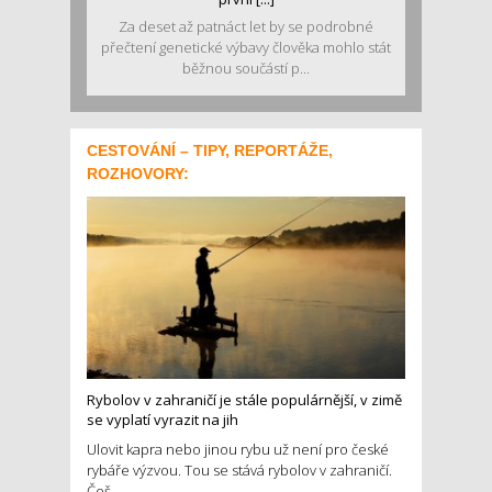
Za deset až patnáct let by se podrobné
přečtení genetické výbavy člověka mohlo stát
běžnou součástí p...
CESTOVÁNÍ – TIPY, REPORTÁŽE,
ROZHOVORY:
Rybolov v zahraničí je stále populárnější, v zimě
se vyplatí vyrazit na jih
Ulovit kapra nebo jinou rybu už není pro české
rybáře výzvou. Tou se stává rybolov v zahraničí.
Češ...