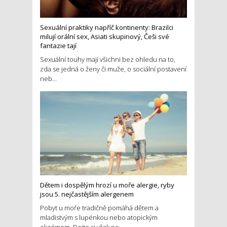
Sexuální praktiky napříč kontinenty: Brazilci
milují orální sex, Asiati skupinový, Češi své
fantazie tají
Sexuální touhy mají všichni bez ohledu na to,
zda se jedná o ženy či muže, o sociální postavení
neb...
Dětem i dospělým hrozí u moře alergie, ryby
jsou 5. nejčastějším alergenem
Pobyt u moře tradičně pomáhá dětem a
mladistvým s lupénkou nebo atopickým