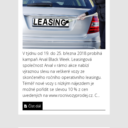
V týdnu od 19. do 25. března 2018 probíhá
kampaň Arval Black Week. Leasingová
společnost Arval v rámci akce nabízí
výraznou slevu na veškeré vozy ze
skončeného ročního operativního leasingu.
Téměř nové vozy s nízkým nájezdem je
možné pořídit se slevou 10 % z cen
uvedených na www.rocnivozyprodej.cz. C...
Číst dál