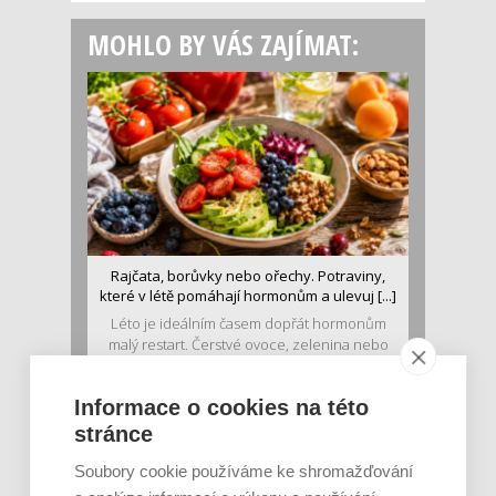
MOHLO BY VÁS ZAJÍMAT:
Rajčata, borůvky nebo ořechy. Potraviny,
které v létě pomáhají hormonům a ulevuj [...]
Léto je ideálním časem dopřát hormonům
malý restart. Čerstvé ovoce, zelenina nebo
luštěniny jsou práv...
Informace o cookies na této
stránce
Soubory cookie používáme ke shromažďování