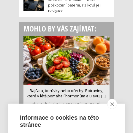
poškození baterie, riziková je i
navigace
MOHLO BY VÁS ZAJÍMAT:
Rajčata, borůvky nebo ořechy. Potraviny,
které v létě pomáhají hormonům a ulevuj [...]
Léto je ideálním časem dopřát hormonům
malý restart. Čerstvé ovoce, zelenina nebo
luštěniny jsou práv...
Informace o cookies na této
stránce