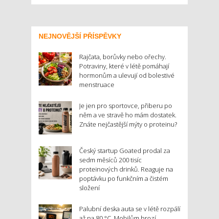
NEJNOVĚJŠÍ PŘÍSPĚVKY
Rajčata, borůvky nebo ořechy.
Potraviny, které v létě pomáhají
hormonům a ulevují od bolestivé
menstruace
Je jen pro sportovce, přiberu po
něm a ve stravě ho mám dostatek.
Znáte nejčastější mýty o proteinu?
Český startup Goated prodal za
sedm měsíců 200 tisíc
proteinových drinků. Reaguje na
poptávku po funkčním a čistém
složení
Palubní deska auta se v létě rozpálí
až na 80 °C. Mobilům hrozí