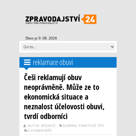
Dnes je 9. 08. 2026
reklamace obuvi
Češi reklamují obuv
neoprávněně. Může ze to
ekonomická situace a
neznalost účelovosti obuvi,
tvrdí odborníci
AUTOR: REDAKCE
RUBRIKA: PRAKTICKÉ TIPY
0 KOMENTÁŘŮ