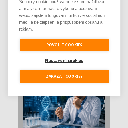
Soubory cookie používáme ke shromažďování
a analýze informací o výkonu a používání
webu, zajištění fungování funkcí ze sociálních
médií a ke zlepšení a přizpůsobení obsahu a
reklam.
POVOLIT COOKIES
Je jen pro sportovce, přiberu po něm a ve
stravě ho mám dostatek. Znáte nejčastějš [...]
Pojem protein již nějakou dobu rezonuje
Nastavení cookies
v oblasti zdraví, výživy i dlouhověkosti. Přesto
se o ně...
ZAKÁZAT COOKIES