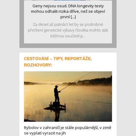
Geny nejsou osud. DNA longevity testy
mohou odhalit rizika dříve, než se objeví
první [...]
Za deset až patnáct let by se podrobné
přečtení genetické výbavy člověka mohlo stát
běžnou součástí p...
CESTOVÁNÍ – TIPY, REPORTÁŽE,
ROZHOVORY:
Rybolov v zahraničí je stále populárnější, v zimě
se vyplatí vyrazit na jih