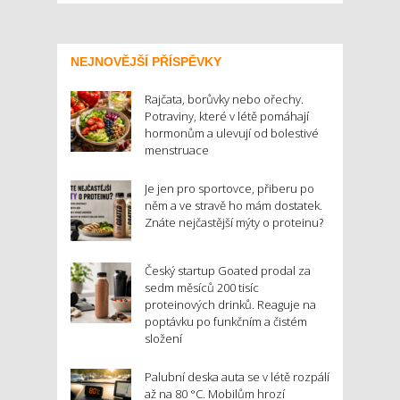
NEJNOVĚJŠÍ PŘÍSPĚVKY
Rajčata, borůvky nebo ořechy.
Potraviny, které v létě pomáhají
hormonům a ulevují od bolestivé
menstruace
Je jen pro sportovce, přiberu po
něm a ve stravě ho mám dostatek.
Znáte nejčastější mýty o proteinu?
Český startup Goated prodal za
sedm měsíců 200 tisíc
proteinových drinků. Reaguje na
poptávku po funkčním a čistém
složení
Palubní deska auta se v létě rozpálí
až na 80 °C. Mobilům hrozí