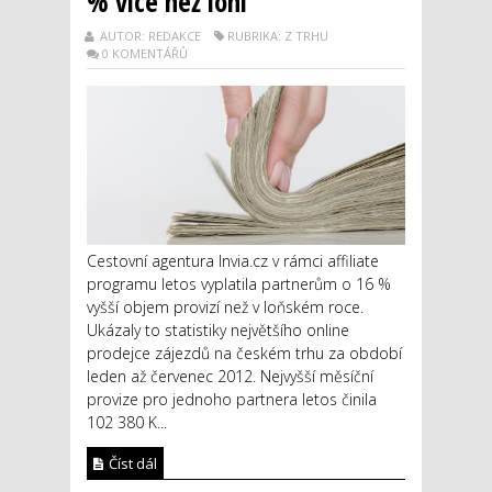
% více než loni
AUTOR: REDAKCE
RUBRIKA: Z TRHU
0 KOMENTÁŘŮ
Cestovní agentura Invia.cz v rámci affiliate
programu letos vyplatila partnerům o 16 %
vyšší objem provizí než v loňském roce.
Ukázaly to statistiky největšího online
prodejce zájezdů na českém trhu za období
leden až červenec 2012. Nejvyšší měsíční
provize pro jednoho partnera letos činila
102 380 K...
Číst dál