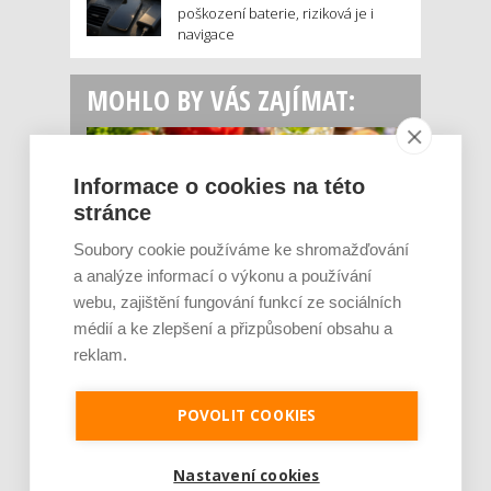
poškození baterie, riziková je i
navigace
MOHLO BY VÁS ZAJÍMAT:
Informace o cookies na této
stránce
Soubory cookie používáme ke shromažďování
a analýze informací o výkonu a používání
webu, zajištění fungování funkcí ze sociálních
médií a ke zlepšení a přizpůsobení obsahu a
Rajčata, borůvky nebo ořechy. Potraviny,
které v létě pomáhají hormonům a ulevuj [...]
reklam.
Léto je ideálním časem dopřát hormonům
malý restart. Čerstvé ovoce, zelenina nebo
POVOLIT COOKIES
luštěniny jsou práv...
Nastavení cookies