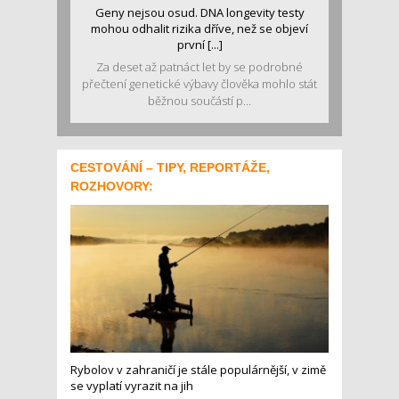
Geny nejsou osud. DNA longevity testy
mohou odhalit rizika dříve, než se objeví
první [...]
Za deset až patnáct let by se podrobné
přečtení genetické výbavy člověka mohlo stát
běžnou součástí p...
CESTOVÁNÍ – TIPY, REPORTÁŽE,
ROZHOVORY:
Rybolov v zahraničí je stále populárnější, v zimě
se vyplatí vyrazit na jih