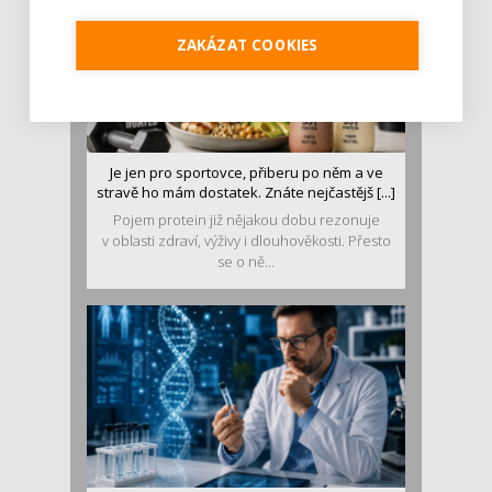
ZAKÁZAT COOKIES
Je jen pro sportovce, přiberu po něm a ve
stravě ho mám dostatek. Znáte nejčastějš [...]
Pojem protein již nějakou dobu rezonuje
v oblasti zdraví, výživy i dlouhověkosti. Přesto
se o ně...