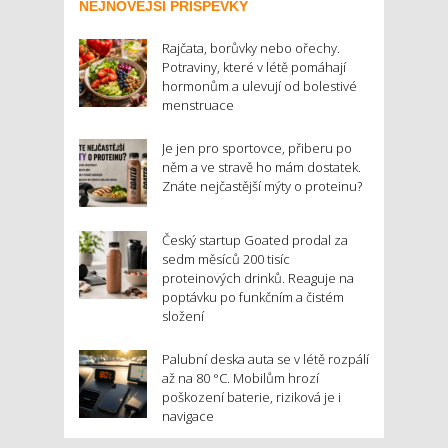
NEJNOVĚJŠÍ PŘÍSPĚVKY
Rajčata, borůvky nebo ořechy.
Potraviny, které v létě pomáhají
hormonům a ulevují od bolestivé
menstruace
Je jen pro sportovce, přiberu po
něm a ve stravě ho mám dostatek.
Znáte nejčastější mýty o proteinu?
Český startup Goated prodal za
sedm měsíců 200 tisíc
proteinových drinků. Reaguje na
poptávku po funkčním a čistém
složení
Palubní deska auta se v létě rozpálí
až na 80 °C. Mobilům hrozí
poškození baterie, riziková je i
navigace