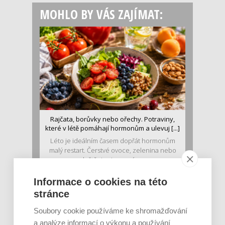
MOHLO BY VÁS ZAJÍMAT:
Rajčata, borůvky nebo ořechy. Potraviny,
které v létě pomáhají hormonům a ulevuj [...]
Léto je ideálním časem dopřát hormonům
malý restart. Čerstvé ovoce, zelenina nebo
luštěniny jsou práv...
Informace o cookies na této
stránce
Soubory cookie používáme ke shromažďování
a analýze informací o výkonu a používání