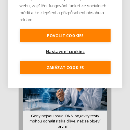
webu, zajištění fungování funkcí ze sociálních
médií a ke zlepšení a přizpůsobení obsahu a
reklam.
Je jen pro sportovce, přiberu po něm a ve
stravě ho mám dostatek. Znáte nejčastějš [...]
POVOLIT COOKIES
Pojem protein již nějakou dobu rezonuje
v oblasti zdraví, výživy i dlouhověkosti. Přesto
se o ně...
Nastavení cookies
ZAKÁZAT COOKIES
Geny nejsou osud. DNA longevity testy
mohou odhalit rizika dříve, než se objeví
první [...]