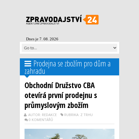
Dnes je 7. 08. 2026
Prodejna se zbožím pro dům a
zahradu
Obchodní Družstvo CBA
otevírá první prodejnu s
průmyslovým zbožím
AUTOR: REDAKCE
RUBRIKA: Z TRHU
0 KOMENTÁŘŮ