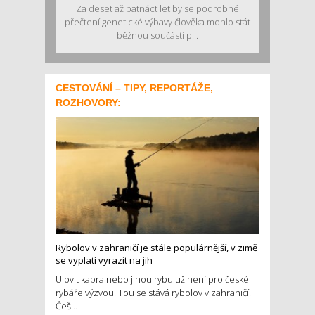
Za deset až patnáct let by se podrobné
přečtení genetické výbavy člověka mohlo stát
běžnou součástí p...
CESTOVÁNÍ – TIPY, REPORTÁŽE,
ROZHOVORY:
Rybolov v zahraničí je stále populárnější, v zimě
se vyplatí vyrazit na jih
Ulovit kapra nebo jinou rybu už není pro české
rybáře výzvou. Tou se stává rybolov v zahraničí.
Češ...