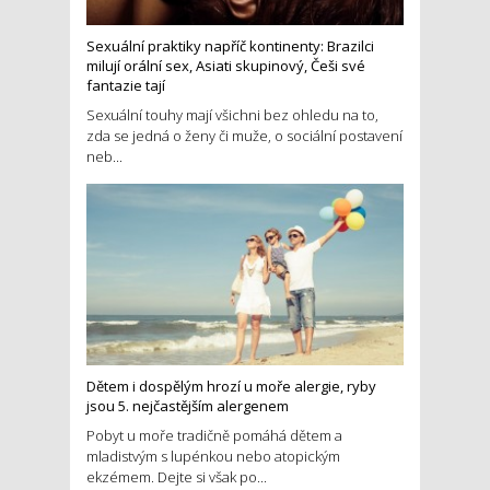
Sexuální praktiky napříč kontinenty: Brazilci
milují orální sex, Asiati skupinový, Češi své
fantazie tají
Sexuální touhy mají všichni bez ohledu na to,
zda se jedná o ženy či muže, o sociální postavení
neb...
Dětem i dospělým hrozí u moře alergie, ryby
jsou 5. nejčastějším alergenem
Pobyt u moře tradičně pomáhá dětem a
mladistvým s lupénkou nebo atopickým
ekzémem. Dejte si však po...