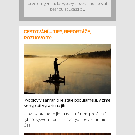
přečtení genetické výbavy člověka mohlo stát
běžnou součástí p...
CESTOVÁNÍ – TIPY, REPORTÁŽE,
ROZHOVORY:
Rybolov v zahraničí je stále populárnější, v zimě
se vyplatí vyrazit na jih
Ulovit kapra nebo jinou rybu už není pro české
rybáře výzvou. Tou se stává rybolov v zahraničí.
Češ...