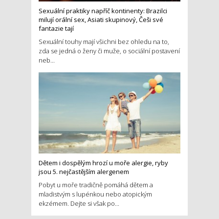
Sexuální praktiky napříč kontinenty: Brazilci
milují orální sex, Asiati skupinový, Češi své
fantazie tají
Sexuální touhy mají všichni bez ohledu na to,
zda se jedná o ženy či muže, o sociální postavení
neb...
Dětem i dospělým hrozí u moře alergie, ryby
jsou 5. nejčastějším alergenem
Pobyt u moře tradičně pomáhá dětem a
mladistvým s lupénkou nebo atopickým
ekzémem. Dejte si však po...