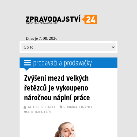
Dnes je 7. 08. 2026
prodavači a prodavačky
Zvýšení mezd velkých
řetězců je vykoupeno
náročnou náplní práce
AUTOR: REDAKCE
RUBRIKA: FINANCE
0 KOMENTÁŘŮ