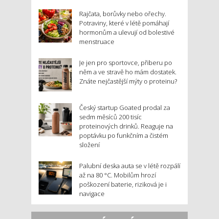
Rajčata, borůvky nebo ořechy.
Potraviny, které v létě pomáhají
hormonům a ulevují od bolestivé
menstruace
Je jen pro sportovce, přiberu po
něm a ve stravě ho mám dostatek.
Znáte nejčastější mýty o proteinu?
Český startup Goated prodal za
sedm měsíců 200 tisíc
proteinových drinků. Reaguje na
poptávku po funkčním a čistém
složení
Palubní deska auta se v létě rozpálí
až na 80 °C. Mobilům hrozí
poškození baterie, riziková je i
navigace