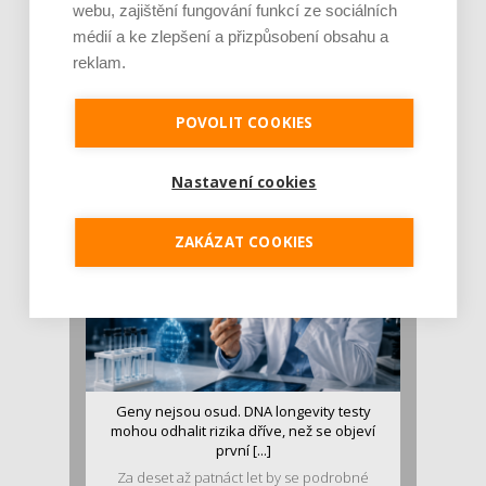
webu, zajištění fungování funkcí ze sociálních
médií a ke zlepšení a přizpůsobení obsahu a
reklam.
Je jen pro sportovce, přiberu po něm a ve
stravě ho mám dostatek. Znáte nejčastějš [...]
POVOLIT COOKIES
Pojem protein již nějakou dobu rezonuje
v oblasti zdraví, výživy i dlouhověkosti. Přesto
se o ně...
Nastavení cookies
ZAKÁZAT COOKIES
Geny nejsou osud. DNA longevity testy
mohou odhalit rizika dříve, než se objeví
první [...]
Za deset až patnáct let by se podrobné