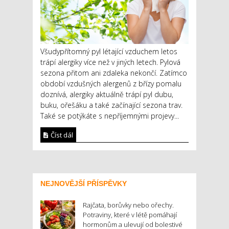
Všudypřítomný pyl létající vzduchem letos
trápí alergiky více než v jiných letech. Pylová
sezona přitom ani zdaleka nekončí. Zatímco
období vzdušných alergenů z břízy pomalu
doznívá, alergiky aktuálně trápí pyl dubu,
buku, ořešáku a také začínající sezona trav.
Také se potýkáte s nepříjemnými projevy...
Číst dál
NEJNOVĚJŠÍ PŘÍSPĚVKY
Rajčata, borůvky nebo ořechy.
Potraviny, které v létě pomáhají
hormonům a ulevují od bolestivé