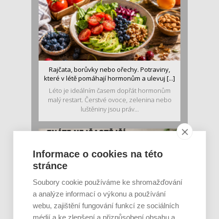
Rajčata, borůvky nebo ořechy. Potraviny,
které v létě pomáhají hormonům a ulevuj [...]
Léto je ideálním časem dopřát hormonům
malý restart. Čerstvé ovoce, zelenina nebo
luštěniny jsou práv...
Informace o cookies na této
stránce
Soubory cookie používáme ke shromažďování
a analýze informací o výkonu a používání
webu, zajištění fungování funkcí ze sociálních
médií a ke zlepšení a přizpůsobení obsahu a
Je jen pro sportovce, přiberu po něm a ve