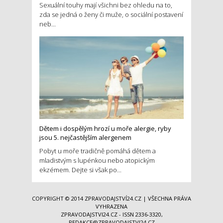
Sexuální touhy mají všichni bez ohledu na to,
zda se jedná o ženy či muže, o sociální postavení
neb...
Dětem i dospělým hrozí u moře alergie, ryby
jsou 5. nejčastějším alergenem
Pobyt u moře tradičně pomáhá dětem a
mladistvým s lupénkou nebo atopickým
ekzémem. Dejte si však po...
COPYRIGHT © 2014
ZPRAVODAJSTVÍ24.CZ
| VŠECHNA PRÁVA
VYHRAZENA
ZPRAVODAJSTVI24.CZ - ISSN 2336-3320,
REDAKCE@ZPRAVODAJSTVI24.CZ