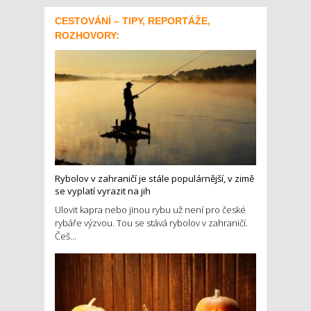
CESTOVÁNÍ – TIPY, REPORTÁŽE,
ROZHOVORY:
Rybolov v zahraničí je stále populárnější, v zimě
se vyplatí vyrazit na jih
Ulovit kapra nebo jinou rybu už není pro české
rybáře výzvou. Tou se stává rybolov v zahraničí.
Češ...