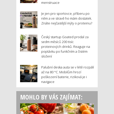
menstruace
Je jen pro sportovce, přiberu po
něm a ve stravě ho mám dostatek.
Znáte nejčastější mýty o proteinu?
Český startup Goated prodal za
sedm měsíců 200 tisíc
proteinových drinků. Reaguje na
poptávku po funkčním a čistém
složení
Palubní deska auta se v létě rozpálí
až na 80 °C. Mobilům hrozí
poškození baterie, riziková je i
navigace
MOHLO BY VÁS ZAJÍMAT: