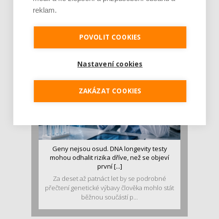
stravě ho mám dostatek. Znáte nejčastějš [...]
reklam.
Pojem protein již nějakou dobu rezonuje
v oblasti zdraví, výživy i dlouhověkosti. Přesto
POVOLIT COOKIES
se o ně...
Nastavení cookies
ZAKÁZAT COOKIES
Geny nejsou osud. DNA longevity testy
mohou odhalit rizika dříve, než se objeví
první [...]
Za deset až patnáct let by se podrobné
přečtení genetické výbavy člověka mohlo stát
běžnou součástí p...