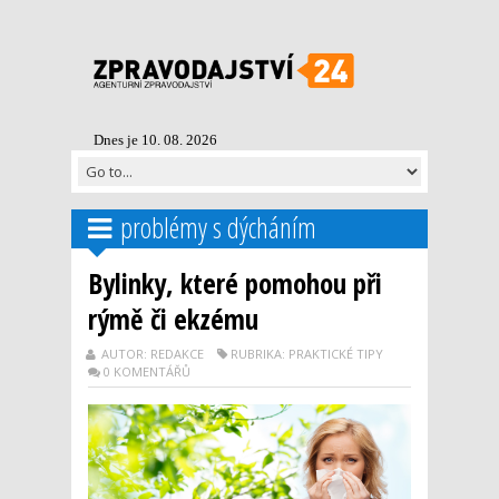
Dnes je 10. 08. 2026
problémy s dýcháním
Bylinky, které pomohou při
rýmě či ekzému
AUTOR: REDAKCE
RUBRIKA: PRAKTICKÉ TIPY
0 KOMENTÁŘŮ