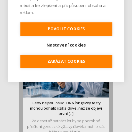
médií a ke zlepšení a přizpůsobení obsahu a
reklam.
Je jen pro sportovce, přiberu po něm a ve
stravě ho mám dostatek. Znáte nejčastějš [...]
Pojem protein již nějakou dobu rezonuje
POVOLIT COOKIES
v oblasti zdraví, výživy i dlouhověkosti. Přesto
se o ně...
Nastavení cookies
ZAKÁZAT COOKIES
Geny nejsou osud. DNA longevity testy
mohou odhalit rizika dříve, než se objeví
první [...]
Za deset až patnáct let by se podrobné
přečtení genetické výbavy člověka mohlo stát