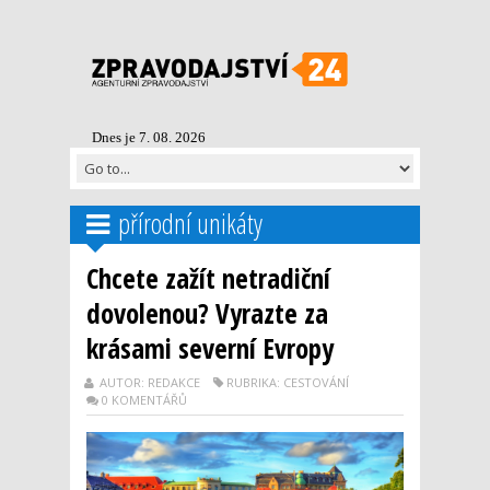
Dnes je 7. 08. 2026
přírodní unikáty
Chcete zažít netradiční
dovolenou? Vyrazte za
krásami severní Evropy
AUTOR: REDAKCE
RUBRIKA: CESTOVÁNÍ
0 KOMENTÁŘŮ