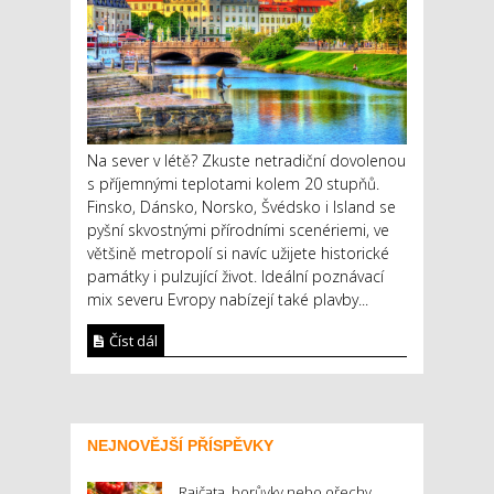
Na sever v létě? Zkuste netradiční dovolenou
s příjemnými teplotami kolem 20 stupňů.
Finsko, Dánsko, Norsko, Švédsko i Island se
pyšní skvostnými přírodními scenériemi, ve
většině metropolí si navíc užijete historické
památky i pulzující život. Ideální poznávací
mix severu Evropy nabízejí také plavby...
Číst dál
NEJNOVĚJŠÍ PŘÍSPĚVKY
Rajčata, borůvky nebo ořechy.