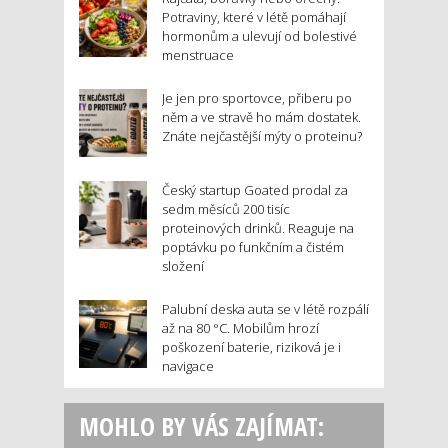
Potraviny, které v létě pomáhají
hormonům a ulevují od bolestivé
menstruace
Je jen pro sportovce, přiberu po
něm a ve stravě ho mám dostatek.
Znáte nejčastější mýty o proteinu?
Český startup Goated prodal za
sedm měsíců 200 tisíc
proteinových drinků. Reaguje na
poptávku po funkčním a čistém
složení
Palubní deska auta se v létě rozpálí
až na 80 °C. Mobilům hrozí
poškození baterie, riziková je i
navigace
MOHLO BY VÁS ZAJÍMAT: