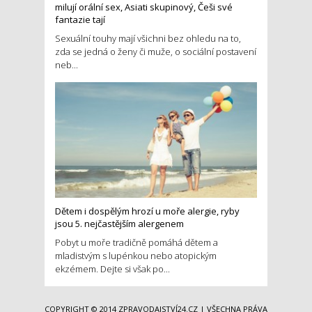
milují orální sex, Asiati skupinový, Češi své
fantazie tají
Sexuální touhy mají všichni bez ohledu na to,
zda se jedná o ženy či muže, o sociální postavení
neb...
Dětem i dospělým hrozí u moře alergie, ryby
jsou 5. nejčastějším alergenem
Pobyt u moře tradičně pomáhá dětem a
mladistvým s lupénkou nebo atopickým
ekzémem. Dejte si však po...
COPYRIGHT © 2014
ZPRAVODAJSTVÍ24.CZ
| VŠECHNA PRÁVA