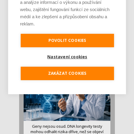
a analýze informací o výkonu a používání
webu, zajištění fungování funkcí ze sociálních
médií a ke zlepšení a přizpůsobení obsahu a
reklam.
Je jen pro sportovce, přiberu po něm a ve
POVOLIT COOKIES
stravě ho mám dostatek. Znáte nejčastějš [...]
Pojem protein již nějakou dobu rezonuje
v oblasti zdraví, výživy i dlouhověkosti. Přesto
Nastavení cookies
se o ně...
ZAKÁZAT COOKIES
Geny nejsou osud. DNA longevity testy
mohou odhalit rizika dříve, než se objeví