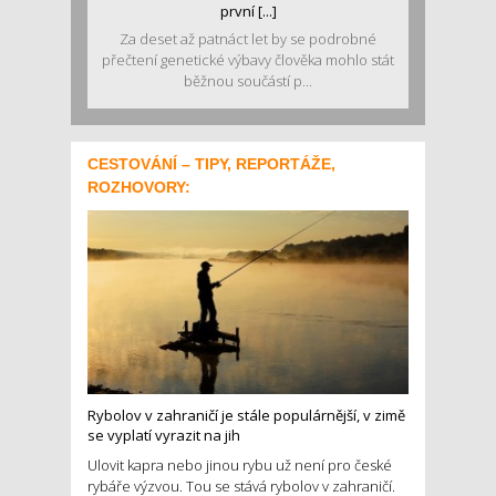
první [...]
Za deset až patnáct let by se podrobné
přečtení genetické výbavy člověka mohlo stát
běžnou součástí p...
CESTOVÁNÍ – TIPY, REPORTÁŽE,
ROZHOVORY:
Rybolov v zahraničí je stále populárnější, v zimě
se vyplatí vyrazit na jih
Ulovit kapra nebo jinou rybu už není pro české
rybáře výzvou. Tou se stává rybolov v zahraničí.