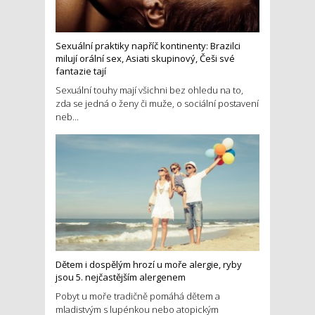
Sexuální praktiky napříč kontinenty: Brazilci
milují orální sex, Asiati skupinový, Češi své
fantazie tají
Sexuální touhy mají všichni bez ohledu na to,
zda se jedná o ženy či muže, o sociální postavení
neb...
Dětem i dospělým hrozí u moře alergie, ryby
jsou 5. nejčastějším alergenem
Pobyt u moře tradičně pomáhá dětem a
mladistvým s lupénkou nebo atopickým