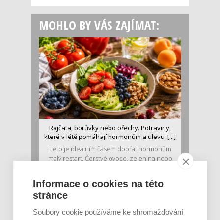
MOHLO BY VÁS ZAJÍMAT:
Rajčata, borůvky nebo ořechy. Potraviny,
které v létě pomáhají hormonům a ulevuj [...]
Léto je ideálním časem dopřát hormonům
malý restart. Čerstvé ovoce, zelenina nebo
luštěniny jsou práv...
Informace o cookies na této
stránce
Soubory cookie používáme ke shromažďování