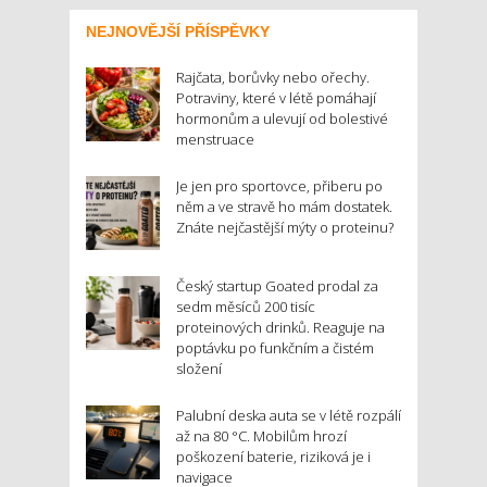
NEJNOVĚJŠÍ PŘÍSPĚVKY
Rajčata, borůvky nebo ořechy.
Potraviny, které v létě pomáhají
hormonům a ulevují od bolestivé
menstruace
Je jen pro sportovce, přiberu po
něm a ve stravě ho mám dostatek.
Znáte nejčastější mýty o proteinu?
Český startup Goated prodal za
sedm měsíců 200 tisíc
proteinových drinků. Reaguje na
poptávku po funkčním a čistém
složení
Palubní deska auta se v létě rozpálí
až na 80 °C. Mobilům hrozí
poškození baterie, riziková je i
navigace