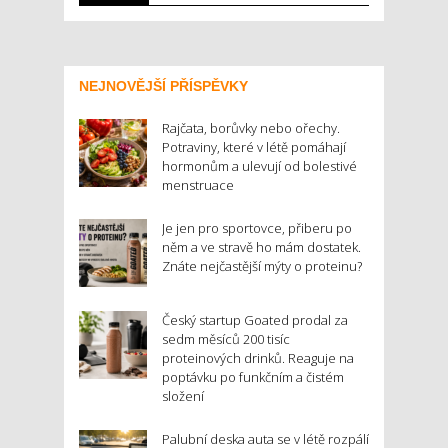
NEJNOVĚJŠÍ PŘÍSPĚVKY
Rajčata, borůvky nebo ořechy.
Potraviny, které v létě pomáhají
hormonům a ulevují od bolestivé
menstruace
Je jen pro sportovce, přiberu po
něm a ve stravě ho mám dostatek.
Znáte nejčastější mýty o proteinu?
Český startup Goated prodal za
sedm měsíců 200 tisíc
proteinových drinků. Reaguje na
poptávku po funkčním a čistém
složení
Palubní deska auta se v létě rozpálí