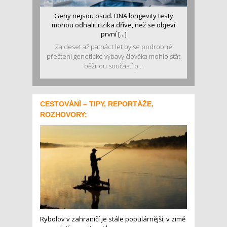
Geny nejsou osud. DNA longevity testy
mohou odhalit rizika dříve, než se objeví
první [...]
Za deset až patnáct let by se podrobné
přečtení genetické výbavy člověka mohlo stát
běžnou součástí p...
CESTOVÁNÍ – TIPY, REPORTÁŽE,
ROZHOVORY:
Rybolov v zahraničí je stále populárnější, v zimě