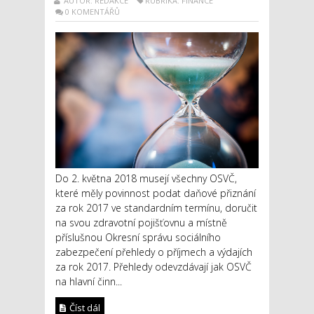
AUTOR: REDAKCE
RUBRIKA: FINANCE
0 KOMENTÁŘŮ
Do 2. května 2018 musejí všechny OSVČ,
které měly povinnost podat daňové přiznání
za rok 2017 ve standardním termínu, doručit
na svou zdravotní pojišťovnu a místně
příslušnou Okresní správu sociálního
zabezpečení přehledy o příjmech a výdajích
za rok 2017. Přehledy odevzdávají jak OSVČ
na hlavní činn...
Číst dál