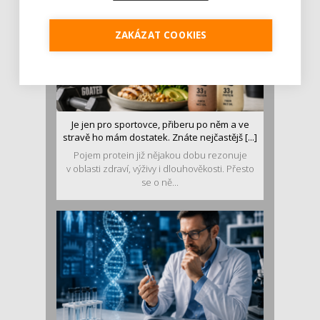
ZAKÁZAT COOKIES
Je jen pro sportovce, přiberu po něm a ve
stravě ho mám dostatek. Znáte nejčastějš [...]
Pojem protein již nějakou dobu rezonuje
v oblasti zdraví, výživy i dlouhověkosti. Přesto
se o ně...