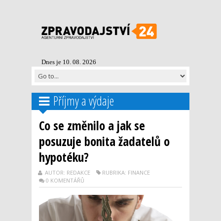
Dnes je 10. 08. 2026
Příjmy a výdaje
Co se změnilo a jak se
posuzuje bonita žadatelů o
hypotéku?
AUTOR: REDAKCE
RUBRIKA: FINANCE
0 KOMENTÁŘŮ