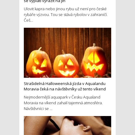
se vyplatí vyrazit na jih
Ulovit kapra nebo jinou rybu už není pro české
rybáře výzvou. Tou se stává rybolov v zahraničí.
Češ...
Strašidelná Halloweenská jízda v Aqualandu
Moravia čeká na návštěvníky už tento víkend
Nejmodernější aquapark v Česku Aqualand
Moravia na víkend zahalí tajemná atmosféra.
Návštěvníci se ...