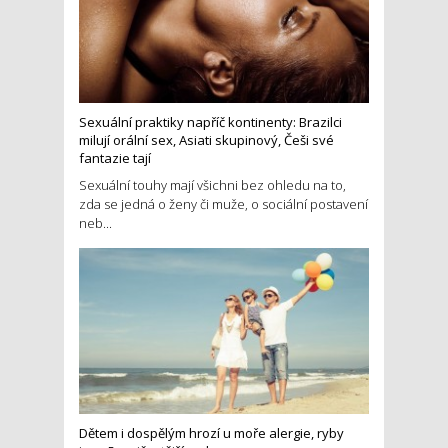
Sexuální praktiky napříč kontinenty: Brazilci
milují orální sex, Asiati skupinový, Češi své
fantazie tají
Sexuální touhy mají všichni bez ohledu na to,
zda se jedná o ženy či muže, o sociální postavení
neb...
Dětem i dospělým hrozí u moře alergie, ryby