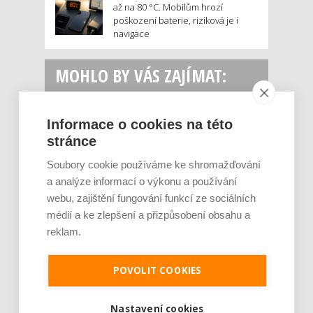
až na 80 °C. Mobilům hrozí
poškození baterie, riziková je i
navigace
MOHLO BY VÁS ZAJÍMAT:
Informace o cookies na této
stránce
Soubory cookie používáme ke shromažďování
a analýze informací o výkonu a používání
webu, zajištění fungování funkcí ze sociálních
médií a ke zlepšení a přizpůsobení obsahu a
Rajčata, borůvky nebo ořechy. Potraviny,
reklam.
které v létě pomáhají hormonům a ulevuj [...]
Léto je ideálním časem dopřát hormonům
malý restart. Čerstvé ovoce, zelenina nebo
POVOLIT COOKIES
luštěniny jsou práv...
Nastavení cookies