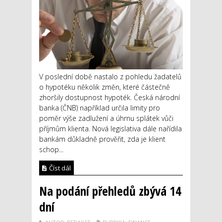
V poslední době nastalo z pohledu žadatelů
o hypotéku několik změn, které částečně
zhoršily dostupnost hypoték. Česká národní
banka (ČNB) například určila limity pro
poměr výše zadlužení a úhrnu splátek vůči
příjmům klienta. Nová legislativa dále nařídila
bankám důkladně prověřit, zda je klient
schop...
Číst dál
Na podání přehledů zbývá 14
dní