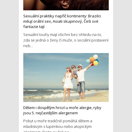
Sexuální praktiky napříč kontinenty: Brazilci
milují orální sex, Asiati skupinový, Češi své
fantazie tají
Sexuální touhy mají všichni bez ohledu na to,
zda se jedná o ženy či muže, o sociální postavení
neb...
Dětem i dospělým hrozí u moře alergie, ryby
jsou 5. nejčastějším alergenem
Pobyt u moře tradičně pomáhá dětem a
mladistvým s lupénkou nebo atopickým