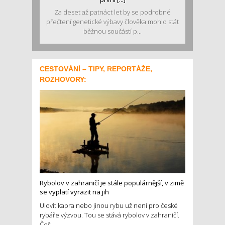
Za deset až patnáct let by se podrobné
přečtení genetické výbavy člověka mohlo stát
běžnou součástí p...
CESTOVÁNÍ – TIPY, REPORTÁŽE,
ROZHOVORY:
Rybolov v zahraničí je stále populárnější, v zimě
se vyplatí vyrazit na jih
Ulovit kapra nebo jinou rybu už není pro české
rybáře výzvou. Tou se stává rybolov v zahraničí.
Češ...