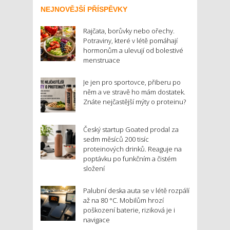
NEJNOVĚJŠÍ PŘÍSPĚVKY
Rajčata, borůvky nebo ořechy.
Potraviny, které v létě pomáhají
hormonům a ulevují od bolestivé
menstruace
Je jen pro sportovce, přiberu po
něm a ve stravě ho mám dostatek.
Znáte nejčastější mýty o proteinu?
Český startup Goated prodal za
sedm měsíců 200 tisíc
proteinových drinků. Reaguje na
poptávku po funkčním a čistém
složení
Palubní deska auta se v létě rozpálí
až na 80 °C. Mobilům hrozí
poškození baterie, riziková je i
navigace