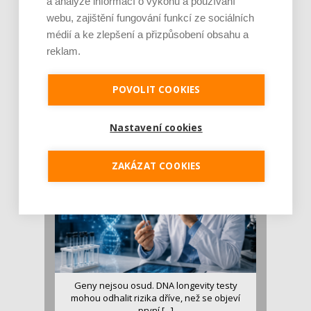
a analýze informací o výkonu a používání
webu, zajištění fungování funkcí ze sociálních
médií a ke zlepšení a přizpůsobení obsahu a
reklam.
Je jen pro sportovce, přiberu po něm a ve
stravě ho mám dostatek. Znáte nejčastějš [...]
POVOLIT COOKIES
Pojem protein již nějakou dobu rezonuje
v oblasti zdraví, výživy i dlouhověkosti. Přesto
Nastavení cookies
se o ně...
ZAKÁZAT COOKIES
Geny nejsou osud. DNA longevity testy
mohou odhalit rizika dříve, než se objeví
první [...]