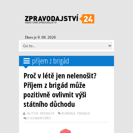
Dnes je 9. 08. 2026
příjem z brigád
Proč v létě jen nelenošit?
Příjem z brigád může
pozitivně ovlivnit výši
státního důchodu
AUTOR: REDAKCE
RUBRIKA: FINANCE
0 KOMENTÁŘŮ