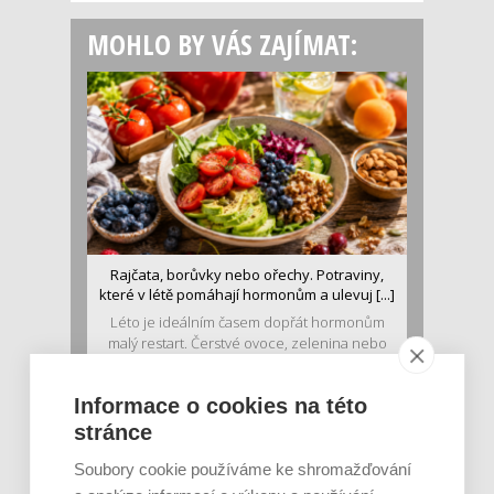
MOHLO BY VÁS ZAJÍMAT:
Rajčata, borůvky nebo ořechy. Potraviny,
které v létě pomáhají hormonům a ulevuj [...]
Léto je ideálním časem dopřát hormonům
malý restart. Čerstvé ovoce, zelenina nebo
luštěniny jsou práv...
Informace o cookies na této
stránce
Soubory cookie používáme ke shromažďování