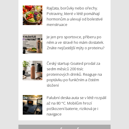
Rajčata, borůvky nebo ořechy.
Potraviny, které v létě pomáhají
hormonům a ulevují od bolestivé
menstruace
Je jen pro sportovce, přiberu po
něm a ve stravě ho mám dostatek.
Znáte nejčastější mýty o proteinu?
Český startup Goated prodal za
sedm měsíců 200 tisíc
proteinových drinků. Reaguje na
poptávku po funkčním a čistém
složení
Palubní deska auta se v létě rozpálí
až na 80 °C. Mobilům hrozí
poškození baterie, riziková je i
navigace