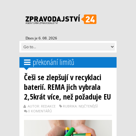
Dnes je 6. 08. 2026
překonání limitů
Češi se zlepšují v recyklaci
baterií. REMA jich vybrala
2,5krát více, než požaduje EU
AUTOR: REDAKCE
RUBRIKA: NEJČTENĚJŠÍ
0 KOMENTÁŘŮ