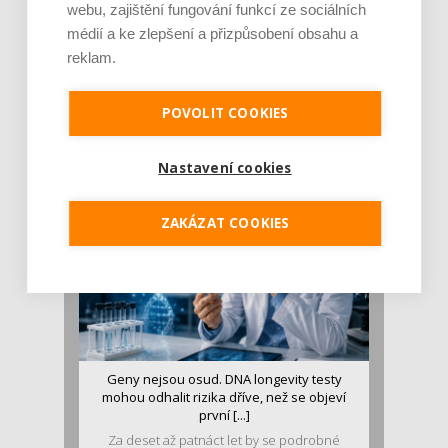
webu, zajištění fungování funkcí ze sociálních
médií a ke zlepšení a přizpůsobení obsahu a
reklam.
Je jen pro sportovce, přiberu po něm a ve
stravě ho mám dostatek. Znáte nejčastějš [...]
POVOLIT COOKIES
Pojem protein již nějakou dobu rezonuje
v oblasti zdraví, výživy i dlouhověkosti. Přesto
se o ně...
Nastavení cookies
ZAKÁZAT COOKIES
Geny nejsou osud. DNA longevity testy
mohou odhalit rizika dříve, než se objeví
první [...]
Za deset až patnáct let by se podrobné