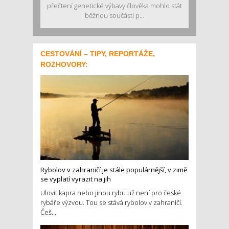
přečtení genetické výbavy člověka mohlo stát
běžnou součástí p...
CESTOVÁNÍ – TIPY, REPORTÁŽE,
ROZHOVORY:
Rybolov v zahraničí je stále populárnější, v zimě
se vyplatí vyrazit na jih
Ulovit kapra nebo jinou rybu už není pro české
rybáře výzvou. Tou se stává rybolov v zahraničí.
Češ...