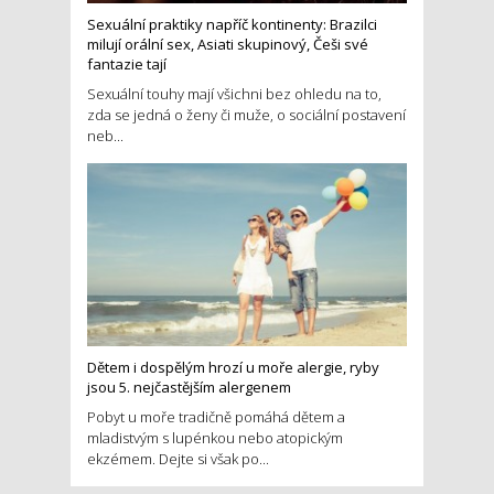
Sexuální praktiky napříč kontinenty: Brazilci
milují orální sex, Asiati skupinový, Češi své
fantazie tají
Sexuální touhy mají všichni bez ohledu na to,
zda se jedná o ženy či muže, o sociální postavení
neb...
Dětem i dospělým hrozí u moře alergie, ryby
jsou 5. nejčastějším alergenem
Pobyt u moře tradičně pomáhá dětem a
mladistvým s lupénkou nebo atopickým
ekzémem. Dejte si však po...