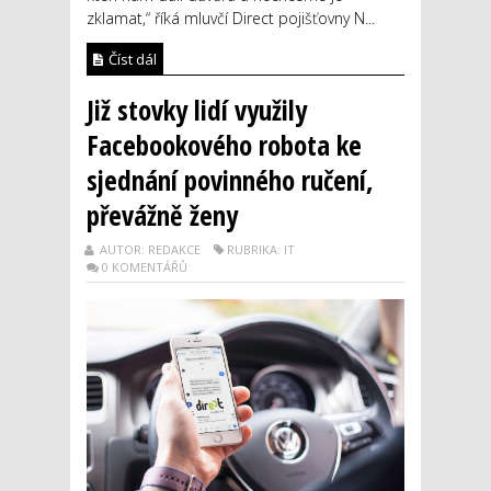
zklamat,“ říká mluvčí Direct pojišťovny N...
Číst dál
Již stovky lidí využily
Facebookového robota ke
sjednání povinného ručení,
převážně ženy
AUTOR: REDAKCE
RUBRIKA: IT
0 KOMENTÁŘŮ