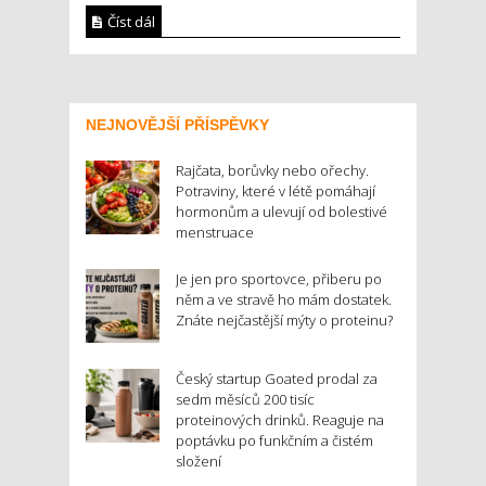
Číst dál
NEJNOVĚJŠÍ PŘÍSPĚVKY
Rajčata, borůvky nebo ořechy.
Potraviny, které v létě pomáhají
hormonům a ulevují od bolestivé
menstruace
Je jen pro sportovce, přiberu po
něm a ve stravě ho mám dostatek.
Znáte nejčastější mýty o proteinu?
Český startup Goated prodal za
sedm měsíců 200 tisíc
proteinových drinků. Reaguje na
poptávku po funkčním a čistém
složení