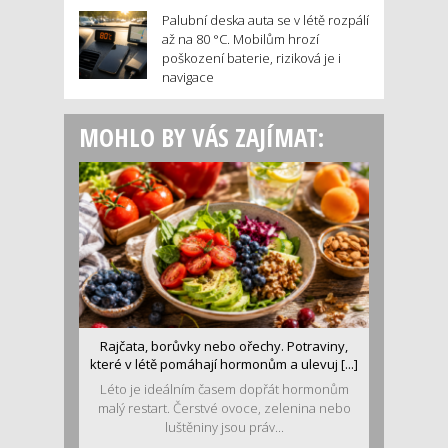
Palubní deska auta se v létě rozpálí
až na 80 °C. Mobilům hrozí
poškození baterie, riziková je i
navigace
MOHLO BY VÁS ZAJÍMAT:
Rajčata, borůvky nebo ořechy. Potraviny,
které v létě pomáhají hormonům a ulevuj [...]
Léto je ideálním časem dopřát hormonům
malý restart. Čerstvé ovoce, zelenina nebo
luštěniny jsou práv...