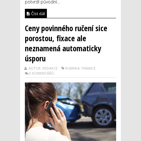
potvrdí původní...
Číst dál
Ceny povinného ručení sice
porostou, fixace ale
neznamená automaticky
úsporu
AUTOR: REDAKCE
RUBRIKA: FINANCE
0 KOMENTÁŘŮ