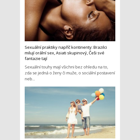
Sexuální praktiky napříč kontinenty: Brazilci
milují orální sex, Asiati skupinový, Češi své
fantazie tají
Sexuální touhy mají všichni bez ohledu na to,
zda se jedná o ženy či muže, o sociální postavení
neb...