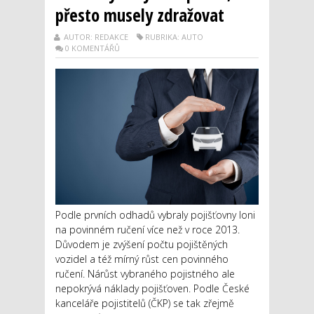
přesto musely zdražovat
AUTOR: REDAKCE
RUBRIKA: AUTO
0 KOMENTÁŘŮ
Podle prvních odhadů vybraly pojišťovny loni
na povinném ručení více než v roce 2013.
Důvodem je zvýšení počtu pojištěných
vozidel a též mírný růst cen povinného
ručení. Nárůst vybraného pojistného ale
nepokrývá náklady pojišťoven. Podle České
kanceláře pojistitelů (ČKP) se tak zřejmě