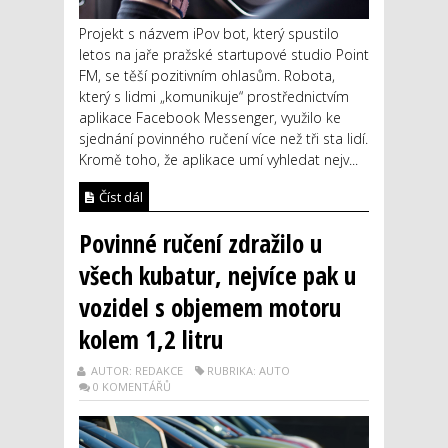
Projekt s názvem iPov bot, který spustilo
letos na jaře pražské startupové studio Point
FM, se těší pozitivním ohlasům. Robota,
který s lidmi „komunikuje“ prostřednictvím
aplikace Facebook Messenger, využilo ke
sjednání povinného ručení více než tři sta lidí.
Kromě toho, že aplikace umí vyhledat nejv...
Číst dál
Povinné ručení zdražilo u
všech kubatur, nejvíce pak u
vozidel s objemem motoru
kolem 1,2 litru
AUTOR: REDAKCE
RUBRIKA: AUTO
0 KOMENTÁŘŮ