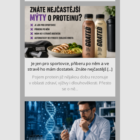
Je jen pro sportovce, přiberu po něm a ve
stravě ho mám dostatek. Znáte nejčastějš [...]
Pojem protein již nějakou dobu rezonuje
v oblasti zdraví, výživy i dlouhověkosti. Přesto
se o ně...