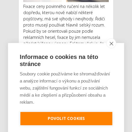
Fixace ceny povinného ručení na několik let
dopředu, kterou nově nabízí některé
pojišťovny, má své výhody i nevýhody. Řidiči
proto musejí používat hlavně selský rozum.
Pokud by se orientovali pouze podle
reklamních hesel, fixace by jim nemusela
přinést kýženou úsporu. Faktem však je, že
ceny povinnéh...
Informace o cookies na této
Číst dál
stránce
Ceny povinného ručení sice
Soubory cookie používáme ke shromažďování
a analýze informací o výkonu a používání
porostou, fixace ale
webu, zajištění fungování funkcí ze sociálních
neznamená automaticky
médií a ke zlepšení a přizpůsobení obsahu a
úsporu
reklam.
AUTOR: REDAKCE
RUBRIKA: FINANCE
0 KOMENTÁŘŮ
POVOLIT COOKIES