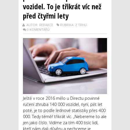
vozidel. To je třikrát víc než
před čtyřmi lety
AUTOR: REDAKCE
RUBRIKA: Z TRHU
0 KOMENTÁŘŮ
Ještě v roce 2016 mělo u Directu povinné
ručení zhruba 140 000 vozidel, nyní, pět let
poté, je to podle lednové statistiky přes 400
000. Tedy téměř třikrát víc. „Nebereme to ale
jen jako číslo. Vidíme za tím 400 tisíc lidí,
kteří nám dali důvěru a nechceme je