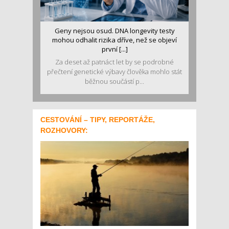
Geny nejsou osud. DNA longevity testy
mohou odhalit rizika dříve, než se objeví
první [...]
Za deset až patnáct let by se podrobné
přečtení genetické výbavy člověka mohlo stát
běžnou součástí p...
CESTOVÁNÍ – TIPY, REPORTÁŽE,
ROZHOVORY: