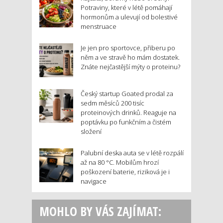
Potraviny, které v létě pomáhají
hormonům a ulevují od bolestivé
menstruace
Je jen pro sportovce, přiberu po
něm a ve stravě ho mám dostatek.
Znáte nejčastější mýty o proteinu?
Český startup Goated prodal za
sedm měsíců 200 tisíc
proteinových drinků. Reaguje na
poptávku po funkčním a čistém
složení
Palubní deska auta se v létě rozpálí
až na 80 °C. Mobilům hrozí
poškození baterie, riziková je i
navigace
MOHLO BY VÁS ZAJÍMAT: