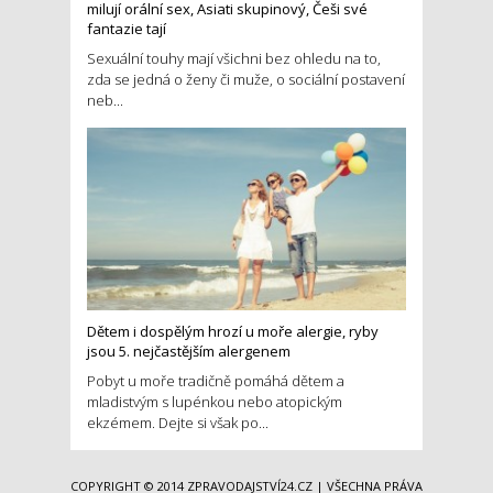
milují orální sex, Asiati skupinový, Češi své
fantazie tají
Sexuální touhy mají všichni bez ohledu na to,
zda se jedná o ženy či muže, o sociální postavení
neb...
Dětem i dospělým hrozí u moře alergie, ryby
jsou 5. nejčastějším alergenem
Pobyt u moře tradičně pomáhá dětem a
mladistvým s lupénkou nebo atopickým
ekzémem. Dejte si však po...
COPYRIGHT © 2014
ZPRAVODAJSTVÍ24.CZ
| VŠECHNA PRÁVA