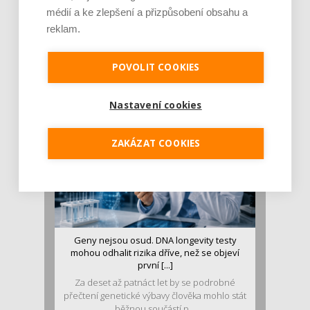
médií a ke zlepšení a přizpůsobení obsahu a
reklam.
Je jen pro sportovce, přiberu po něm a ve
stravě ho mám dostatek. Znáte nejčastějš [...]
Pojem protein již nějakou dobu rezonuje
POVOLIT COOKIES
v oblasti zdraví, výživy i dlouhověkosti. Přesto
se o ně...
Nastavení cookies
ZAKÁZAT COOKIES
Geny nejsou osud. DNA longevity testy
mohou odhalit rizika dříve, než se objeví
první [...]
Za deset až patnáct let by se podrobné
přečtení genetické výbavy člověka mohlo stát
běžnou součástí p...