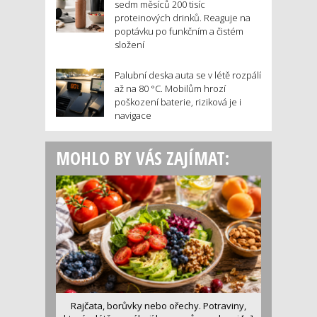
sedm měsíců 200 tisíc
proteinových drinků. Reaguje na
poptávku po funkčním a čistém
složení
Palubní deska auta se v létě rozpálí
až na 80 °C. Mobilům hrozí
poškození baterie, riziková je i
navigace
MOHLO BY VÁS ZAJÍMAT:
Rajčata, borůvky nebo ořechy. Potraviny,