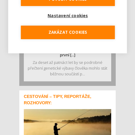
Nastavení cookies
ZAKÁZAT COOKIES
Geny nejsou osud. DNA longevity testy
mohou odhalit rizika dříve, než se objeví
první [...]
Za deset až patnáct let by se podrobné
přečtení genetické výbavy člověka mohlo stát
běžnou součástí p...
CESTOVÁNÍ – TIPY, REPORTÁŽE,
ROZHOVORY: