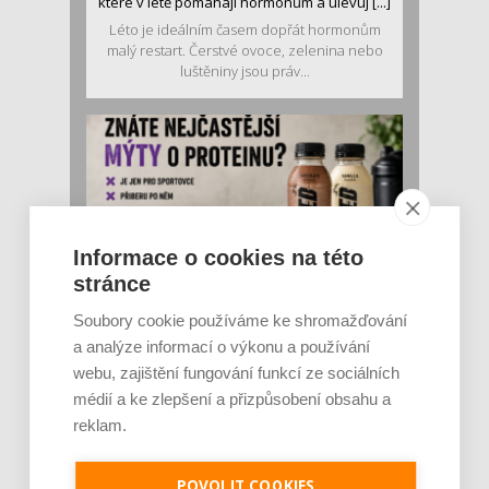
které v létě pomáhají hormonům a ulevuj [...]
Léto je ideálním časem dopřát hormonům
malý restart. Čerstvé ovoce, zelenina nebo
luštěniny jsou práv...
Informace o cookies na této
stránce
Je jen pro sportovce, přiberu po něm a ve
Soubory cookie používáme ke shromažďování
stravě ho mám dostatek. Znáte nejčastějš [...]
a analýze informací o výkonu a používání
Pojem protein již nějakou dobu rezonuje
webu, zajištění fungování funkcí ze sociálních
v oblasti zdraví, výživy i dlouhověkosti. Přesto
médií a ke zlepšení a přizpůsobení obsahu a
se o ně...
reklam.
POVOLIT COOKIES