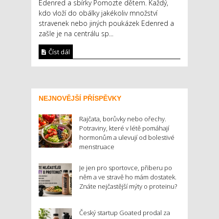
Edenred a sbírky Pomozte dětem. Každý,
kdo vloží do obálky jakékoliv množství
stravenek nebo jiných poukázek Edenred a
zašle je na centrálu sp...
Číst dál
NEJNOVĚJŠÍ PŘÍSPĚVKY
Rajčata, borůvky nebo ořechy.
Potraviny, které v létě pomáhají
hormonům a ulevují od bolestivé
menstruace
Je jen pro sportovce, přiberu po
něm a ve stravě ho mám dostatek.
Znáte nejčastější mýty o proteinu?
Český startup Goated prodal za