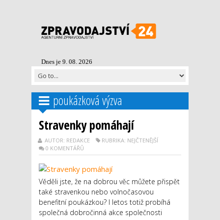
Dnes je 9. 08. 2026
poukázková výzva
Stravenky pomáhají
AUTOR: REDAKCE
RUBRIKA: NEJČTENĚJŠÍ
0 KOMENTÁŘŮ
Věděli jste, že na dobrou věc můžete přispět
také stravenkou nebo volnočasovou
benefitní poukázkou? I letos totiž probíhá
společná dobročinná akce společnosti