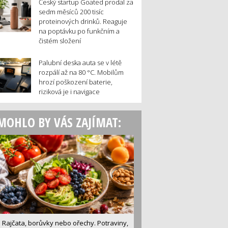
Český startup Goated prodal za
sedm měsíců 200 tisíc
proteinových drinků. Reaguje
na poptávku po funkčním a
čistém složení
Palubní deska auta se v létě
rozpálí až na 80 °C. Mobilům
hrozí poškození baterie,
riziková je i navigace
MOHLO BY VÁS ZAJÍMAT:
Rajčata, borůvky nebo ořechy. Potraviny,