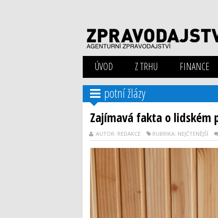
ÚVOD
Z TRHU
FINANCE
potní žlázy
Zajímavá fakta o lidském p
AUTOR: REDAKCE
RUBRIKA: NEJČTENĚJŠÍ