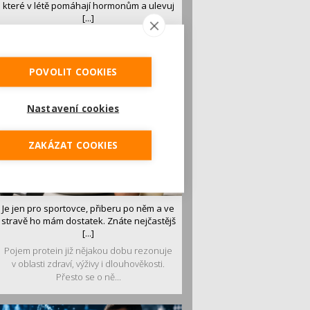
které v létě pomáhají hormonům a ulevuj
[...]
Léto je ideálním časem dopřát hormonům
malý restart. Čerstvé ovoce, zelenina nebo
luštěniny jsou práv...
POVOLIT COOKIES
Nastavení cookies
ZAKÁZAT COOKIES
Je jen pro sportovce, přiberu po něm a ve
stravě ho mám dostatek. Znáte nejčastějš
[...]
Pojem protein již nějakou dobu rezonuje
v oblasti zdraví, výživy i dlouhověkosti.
Přesto se o ně...