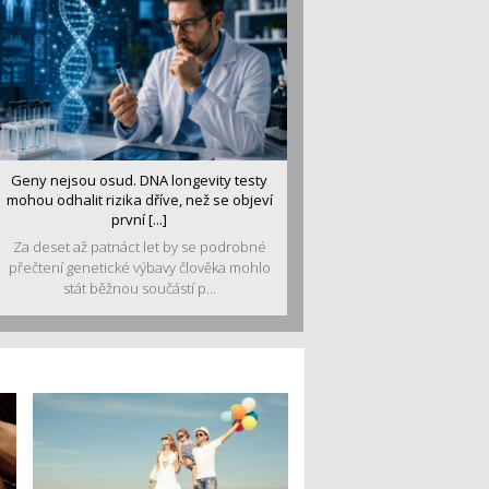
Geny nejsou osud. DNA longevity testy
mohou odhalit rizika dříve, než se objeví
první [...]
Za deset až patnáct let by se podrobné
přečtení genetické výbavy člověka mohlo
stát běžnou součástí p...