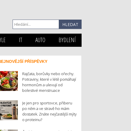
YLE
IT
AUTO
BYDLENÍ
NEJNOVĚJŠÍ PŘÍSPĚVKY
Rajčata, borůvky nebo ořechy.
Potraviny, které v létě pomáhají
hormonům a ulevují od
bolestivé menstruace
Je jen pro sportovce, přiberu
po něm a ve stravě ho mám
dostatek. Znáte nejčastější mýty
o proteinu?