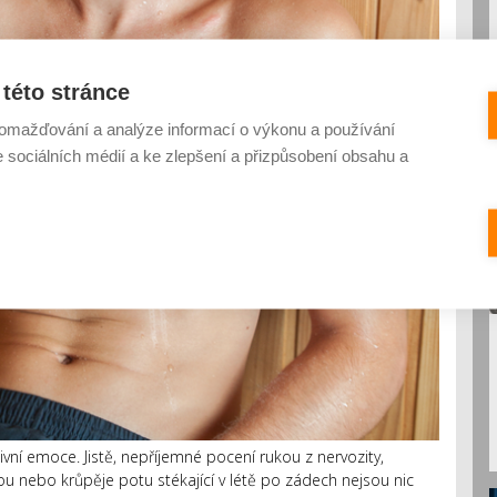
této stránce
omažďování a analýze informací o výkonu a používání
e sociálních médií a ke zlepšení a přizpůsobení obsahu a
tivní emoce. Jistě, nepříjemné pocení rukou z nervozity,
u nebo krůpěje potu stékající v létě po zádech nejsou nic