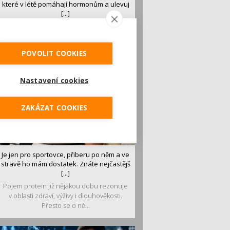
které v létě pomáhají hormonům a ulevuj
[...]
Léto je ideálním časem dopřát hormonům
malý restart. Čerstvé ovoce, zelenina nebo
luštěniny jsou práv...
POVOLIT COOKIES
Nastavení cookies
ZAKÁZAT COOKIES
Je jen pro sportovce, přiberu po něm a ve
stravě ho mám dostatek. Znáte nejčastějš
[...]
Pojem protein již nějakou dobu rezonuje
v oblasti zdraví, výživy i dlouhověkosti.
Přesto se o ně...