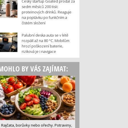
Český startup Goated prodal za
sedm měsíců 200 tisíc
proteinových drinků. Reaguje
na poptávku po funkčním a
čistém složení
Palubní deska auta se v létě
rozpálí až na 80 °C. Mobilům
hrozí poškození baterie,
riziková je i navigace
MOHLO BY VÁS ZAJÍMAT:
Rajčata, borůvky nebo ořechy. Potraviny,