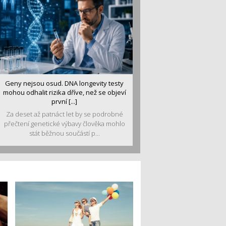
Geny nejsou osud. DNA longevity testy
mohou odhalit rizika dříve, než se objeví
první [...]
Za deset až patnáct let by se podrobné
přečtení genetické výbavy člověka mohlo
stát běžnou součástí p...