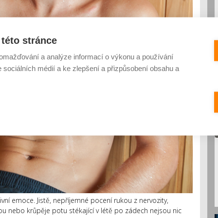
této stránce
omažďování a analýze informací o výkonu a používání
e sociálních médií a ke zlepšení a přizpůsobení obsahu a
tivní emoce. Jistě, nepříjemné pocení rukou z nervozity,
u nebo krůpěje potu stékající v létě po zádech nejsou nic