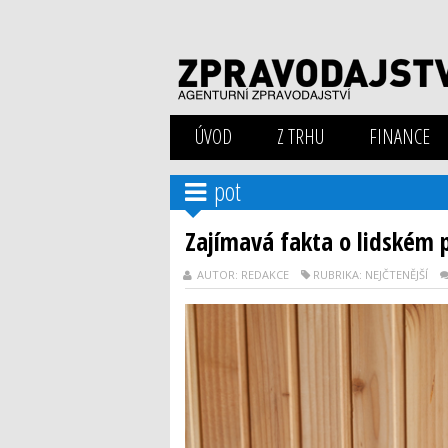
ÚVOD
Z TRHU
FINANCE
pot
Zajímavá fakta o lidském p
AUTOR: REDAKCE
RUBRIKA: NEJČTENĚJŠÍ