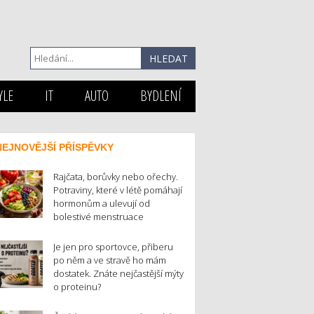
YLE
IT
AUTO
BYDLENÍ
NEJNOVĚJŠÍ PŘÍSPĚVKY
Rajčata, borůvky nebo ořechy.
Potraviny, které v létě pomáhají
hormonům a ulevují od
bolestivé menstruace
Je jen pro sportovce, přiberu
po něm a ve stravě ho mám
dostatek. Znáte nejčastější mýty
o proteinu?