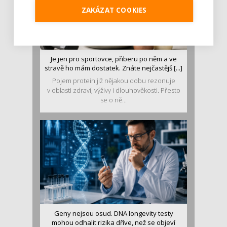
ZAKÁZAT COOKIES
Je jen pro sportovce, přiberu po něm a ve
stravě ho mám dostatek. Znáte nejčastějš [...]
Pojem protein již nějakou dobu rezonuje
v oblasti zdraví, výživy i dlouhověkosti. Přesto
se o ně...
Geny nejsou osud. DNA longevity testy
mohou odhalit rizika dříve, než se objeví