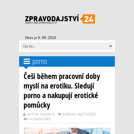
Dnes je 8. 08. 2026
porno
Češi během pracovní doby
myslí na erotiku. Sledují
porno a nakupují erotické
pomůcky
AUTOR: REDAKCE
RUBRIKA: NEJČTENĚJŠÍ
0 KOMENTÁŘŮ