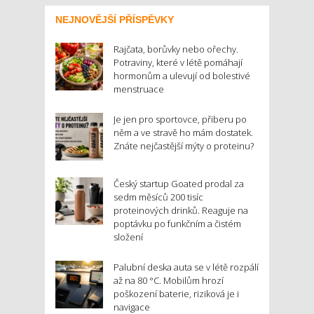
NEJNOVĚJŠÍ PŘÍSPĚVKY
Rajčata, borůvky nebo ořechy.
Potraviny, které v létě pomáhají
hormonům a ulevují od bolestivé
menstruace
Je jen pro sportovce, přiberu po
něm a ve stravě ho mám dostatek.
Znáte nejčastější mýty o proteinu?
Český startup Goated prodal za
sedm měsíců 200 tisíc
proteinových drinků. Reaguje na
poptávku po funkčním a čistém
složení
Palubní deska auta se v létě rozpálí
až na 80 °C. Mobilům hrozí
poškození baterie, riziková je i
navigace