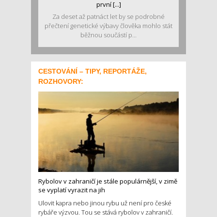
první [...]
Za deset až patnáct let by se podrobné
přečtení genetické výbavy člověka mohlo stát
běžnou součástí p...
CESTOVÁNÍ – TIPY, REPORTÁŽE,
ROZHOVORY:
Rybolov v zahraničí je stále populárnější, v zimě
se vyplatí vyrazit na jih
Ulovit kapra nebo jinou rybu už není pro české
rybáře výzvou. Tou se stává rybolov v zahraničí.