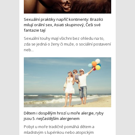
Sexuální praktiky napříč kontinenty: Brazilci
milují orální sex, Asiati skupinový, Češi své
fantazie tají
Sexuální touhy mají všichni bez ohledu na to,
zda se jedná o ženy či muže, o sociální postavení
neb...
Dětem i dospělým hrozí u moře alergie, ryby
jsou 5. nejčastějším alergenem
Pobyt u moře tradičně pomáhá dětem a
mladistvým s lupénkou nebo atopickým