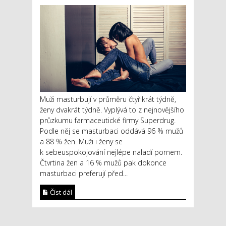
Muži masturbují v průměru čtyřikrát týdně,
ženy dvakrát týdně. Vyplývá to z nejnovějšího
průzkumu farmaceutické firmy Superdrug.
Podle něj se masturbaci oddává 96 % mužů
a 88 % žen. Muži i ženy se
k sebeuspokojování nejlépe naladí pornem.
Čtvrtina žen a 16 % mužů pak dokonce
masturbaci preferují před...
Číst dál