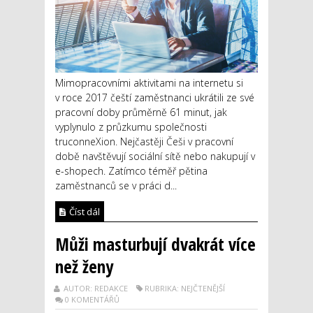
Mimopracovními aktivitami na internetu si
v roce 2017 čeští zaměstnanci ukrátili ze své
pracovní doby průměrně 61 minut, jak
vyplynulo z průzkumu společnosti
truconneXion. Nejčastěji Češi v pracovní
době navštěvují sociální sítě nebo nakupují v
e-shopech. Zatímco téměř pětina
zaměstnanců se v práci d...
Číst dál
Můži masturbují dvakrát více
než ženy
AUTOR: REDAKCE
RUBRIKA: NEJČTENĚJŠÍ
0 KOMENTÁŘŮ