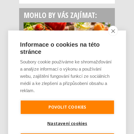
MOHLO BY VÁS ZAJÍMAT:
Informace o cookies na této
stránce
Soubory cookie používáme ke shromažďování
a analýze informací o výkonu a používání
webu, zajištění fungování funkcí ze sociálních
Rajčata, borůvky nebo ořechy. Potraviny,
které v létě pomáhají hormonům a ulevuj [...]
médií a ke zlepšení a přizpůsobení obsahu a
Léto je ideálním časem dopřát hormonům
reklam.
malý restart. Čerstvé ovoce, zelenina nebo
luštěniny jsou práv...
POVOLIT COOKIES
Nastavení cookies