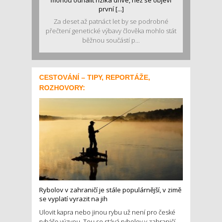
první [...]
Za deset až patnáct let by se podrobné
přečtení genetické výbavy člověka mohlo stát
běžnou součástí p...
CESTOVÁNÍ – TIPY, REPORTÁŽE,
ROZHOVORY:
Rybolov v zahraničí je stále populárnější, v zimě
se vyplatí vyrazit na jih
Ulovit kapra nebo jinou rybu už není pro české
rybáře výzvou. Tou se stává rybolov v zahraničí.