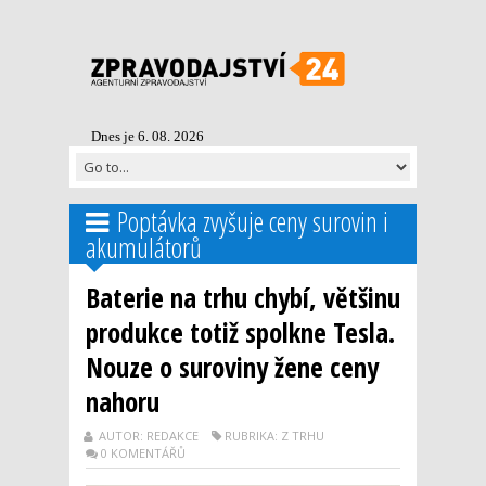
Dnes je 6. 08. 2026
Poptávka zvyšuje ceny surovin i
akumulátorů
Baterie na trhu chybí, většinu
produkce totiž spolkne Tesla.
Nouze o suroviny žene ceny
nahoru
AUTOR: REDAKCE
RUBRIKA: Z TRHU
0 KOMENTÁŘŮ