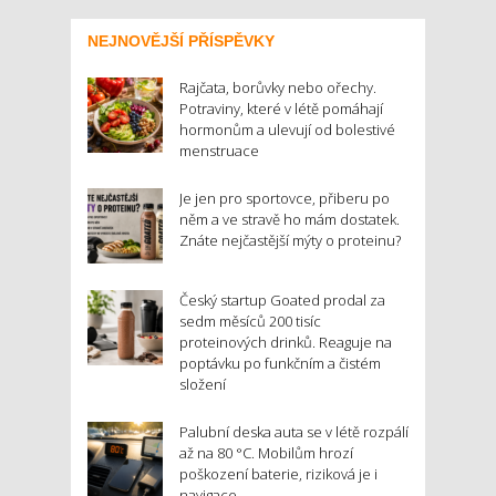
NEJNOVĚJŠÍ PŘÍSPĚVKY
Rajčata, borůvky nebo ořechy.
Potraviny, které v létě pomáhají
hormonům a ulevují od bolestivé
menstruace
Je jen pro sportovce, přiberu po
něm a ve stravě ho mám dostatek.
Znáte nejčastější mýty o proteinu?
Český startup Goated prodal za
sedm měsíců 200 tisíc
proteinových drinků. Reaguje na
poptávku po funkčním a čistém
složení
Palubní deska auta se v létě rozpálí
až na 80 °C. Mobilům hrozí
poškození baterie, riziková je i
navigace