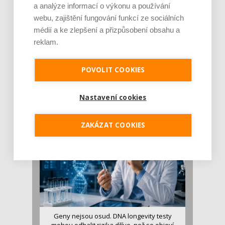
a analýze informací o výkonu a používání
webu, zajištění fungování funkcí ze sociálních
médií a ke zlepšení a přizpůsobení obsahu a
reklam.
Je jen pro sportovce, přiberu po něm a ve
POVOLIT COOKIES
stravě ho mám dostatek. Znáte nejčastějš [...]
Pojem protein již nějakou dobu rezonuje
v oblasti zdraví, výživy i dlouhověkosti. Přesto
Nastavení cookies
se o ně...
ZAKÁZAT COOKIES
Geny nejsou osud. DNA longevity testy
mohou odhalit rizika dříve, než se objeví