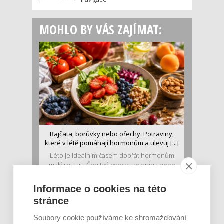
MOHLO BY VÁS ZAJÍMAT:
Rajčata, borůvky nebo ořechy. Potraviny,
které v létě pomáhají hormonům a ulevuj [...]
Léto je ideálním časem dopřát hormonům
malý restart. Čerstvé ovoce, zelenina nebo
luštěniny jsou práv...
Informace o cookies na této
stránce
Soubory cookie používáme ke shromažďování