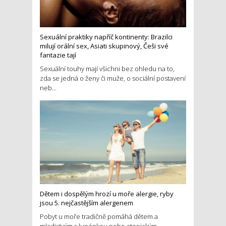
Sexuální praktiky napříč kontinenty: Brazilci
milují orální sex, Asiati skupinový, Češi své
fantazie tají
Sexuální touhy mají všichni bez ohledu na to,
zda se jedná o ženy či muže, o sociální postavení
neb...
Dětem i dospělým hrozí u moře alergie, ryby
jsou 5. nejčastějším alergenem
Pobyt u moře tradičně pomáhá dětem a
mladistvým s lupénkou nebo atopickým