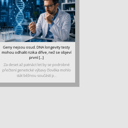
Geny nejsou osud. DNA longevity testy
mohou odhalit rizika dříve, než se objeví
první [...]
Za deset až patnáct let by se podrobné
přečtení genetické výbavy člověka mohlo
stát běžnou součástí p...