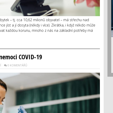
zbytek – tj. cca 10,62 milionů obyvatel – má střechu nad
ce jíst a jí dosyta (někdy i více). Zkrátka, i když někdo může
ovat každou korunu, mnoho z nás na základní potřeby má
i nemoci COVID-19
Í
0 KOMENTÁŘŮ