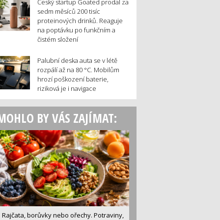
Český startup Goated prodal za
sedm měsíců 200 tisíc
proteinových drinků. Reaguje
na poptávku po funkčním a
čistém složení
Palubní deska auta se v létě
rozpálí až na 80 °C. Mobilům
hrozí poškození baterie,
riziková je i navigace
MOHLO BY VÁS ZAJÍMAT:
Rajčata, borůvky nebo ořechy. Potraviny,