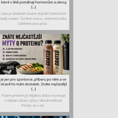
které v létě pomáhají hormonům a ulevuj
[...]
Léto je ideálním časem dopřát hormonům
malý restart. Čerstvé ovoce, zelenina nebo
luštěniny jsou práv...
Je jen pro sportovce, přiberu po něm a ve
stravě ho mám dostatek. Znáte nejčastějš
[...]
Pojem protein již nějakou dobu rezonuje
v oblasti zdraví, výživy i dlouhověkosti.
Přesto se o ně...