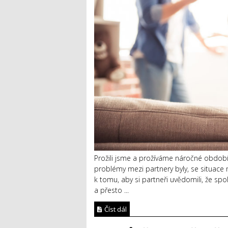
Prožili jsme a prožíváme náročné období,
problémy mezi partnery byly, se situace
k tomu, aby si partneři uvědomili, že spo
a přesto ...
Číst dál