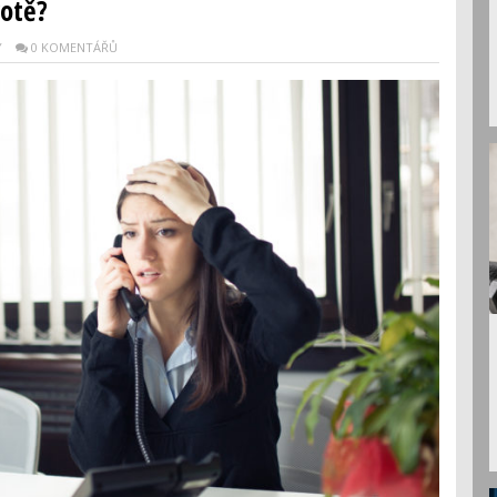
votě?
Y
0 KOMENTÁŘŮ