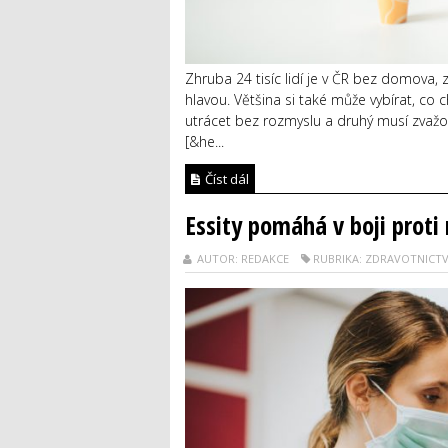
Zhruba 24 tisíc lidí je v ČR bez domova, 
hlavou. Většina si také může vybírat, co ch
utrácet bez rozmyslu a druhý musí zvaž
[&he...
Číst dál
Essity pomáhá v boji prot
AUTOR: REDAKCE
RUBRIKA: ZDRAVOTNICTV