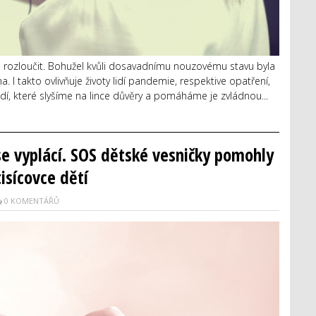
mi rozloučit. Bohužel kvůli dosavadnímu nouzovému stavu byla
I takto ovlivňuje životy lidí pandemie, respektive opatření,
lidí, které slyšíme na lince důvěry a pomáháme je zvládnou...
se vyplácí. SOS dětské vesničky pomohly
tisícovce dětí
0 KOMENTÁŘŮ