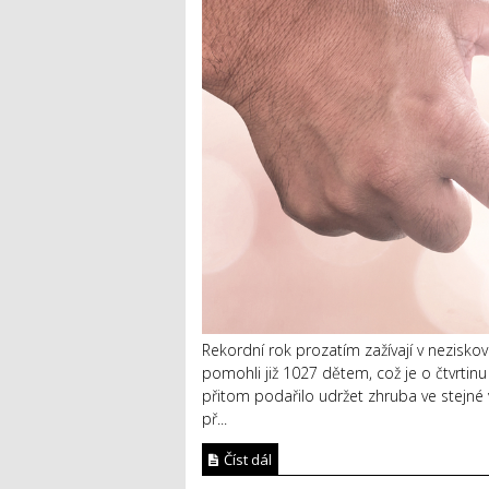
Rekordní rok prozatím zažívají v neziskov
pomohli již 1027 dětem, což je o čtvrtin
přitom podařilo udržet zhruba ve stejné 
př...
Číst dál