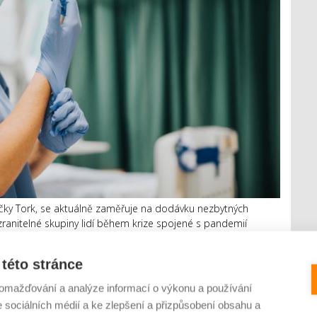
čky Tork, se aktuálně zaměřuje na dodávku nezbytných
ranitelné skupiny lidí během krize spojené s pandemií
ci a zaměřuje se na výrobky, které jsou v těchto dnech
této stránce
omažďování a analýze informací o výkonu a používání
e sociálních médií a ke zlepšení a přizpůsobení obsahu a
ivot a návrat z nouzového stavu do