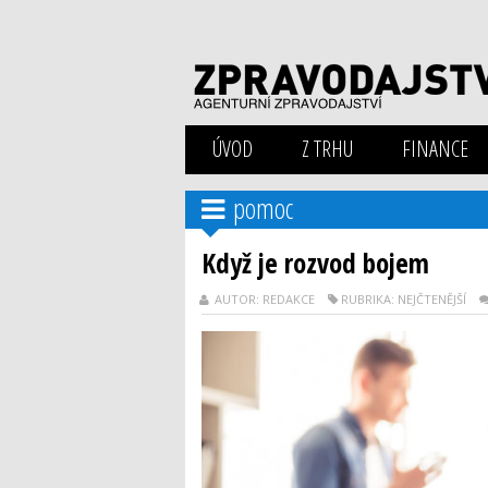
ÚVOD
Z TRHU
FINANCE
pomoc
Když je rozvod bojem
AUTOR: REDAKCE
RUBRIKA: NEJČTENĚJŠÍ