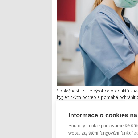
Společnost Essity, výrobce produktů zna
hygienických potřeb a pomáhá ochránit z
COVID-19. Společnost zefektivnila produk
nejvíce potřebné. Zár...
Informace o cookies na 
Číst dál
Soubory cookie používáme ke shr
webu, zajištění fungování funkcí z
Omezení opatření, běžný ž