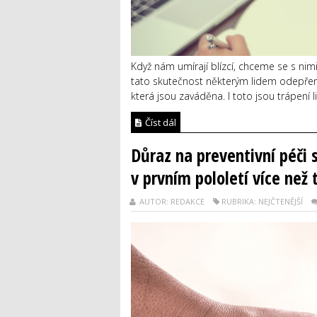
Když nám umírají blízcí, chceme se s ni
tato skutečnost některým lidem odepřena. 
která jsou zaváděna. I toto jsou trápení 
Číst dál
Důraz na preventivní péči 
v prvním pololetí více než 
AUTOR: REDAKCE
RUBRIKA: NEJČTENĚJŠÍ