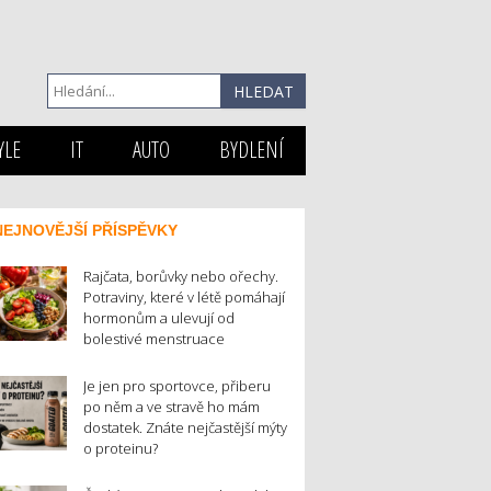
YLE
IT
AUTO
BYDLENÍ
NEJNOVĚJŠÍ PŘÍSPĚVKY
Rajčata, borůvky nebo ořechy.
Potraviny, které v létě pomáhají
hormonům a ulevují od
bolestivé menstruace
Je jen pro sportovce, přiberu
po něm a ve stravě ho mám
dostatek. Znáte nejčastější mýty
o proteinu?