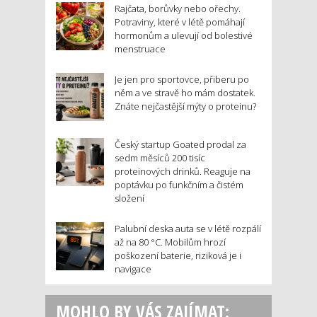
Rajčata, borůvky nebo ořechy.
Potraviny, které v létě pomáhají
hormonům a ulevují od bolestivé
menstruace
Je jen pro sportovce, přiberu po
něm a ve stravě ho mám dostatek.
Znáte nejčastější mýty o proteinu?
Český startup Goated prodal za
sedm měsíců 200 tisíc
proteinových drinků. Reaguje na
poptávku po funkčním a čistém
složení
Palubní deska auta se v létě rozpálí
až na 80 °C. Mobilům hrozí
poškození baterie, riziková je i
navigace
MOHLO BY VÁS ZAJÍMAT: