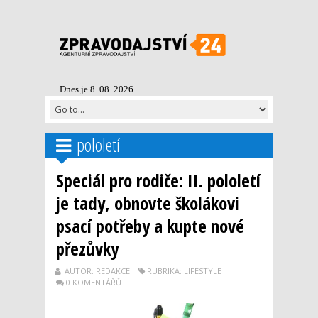
Dnes je 8. 08. 2026
pololetí
Speciál pro rodiče: II. pololetí
je tady, obnovte školákovi
psací potřeby a kupte nové
přezůvky
AUTOR: REDAKCE
RUBRIKA: LIFESTYLE
0 KOMENTÁŘŮ