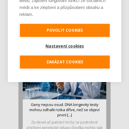
webu, zajištění fungování funkcí ze sociálních
médií a ke zlepšení a přizpůsobení obsahu a
reklam.
Je jen pro sportovce, přiberu po něm a ve
stravě ho mám dostatek. Znáte nejčastějš [...]
Pojem protein již nějakou dobu rezonuje
POVOLIT COOKIES
v oblasti zdraví, výživy i dlouhověkosti. Přesto
se o ně...
Nastavení cookies
ZAKÁZAT COOKIES
Geny nejsou osud. DNA longevity testy
mohou odhalit rizika dříve, než se objeví
první [...]
Za deset až patnáct let by se podrobné
přečtení genetické výbavy člověka mohlo stát