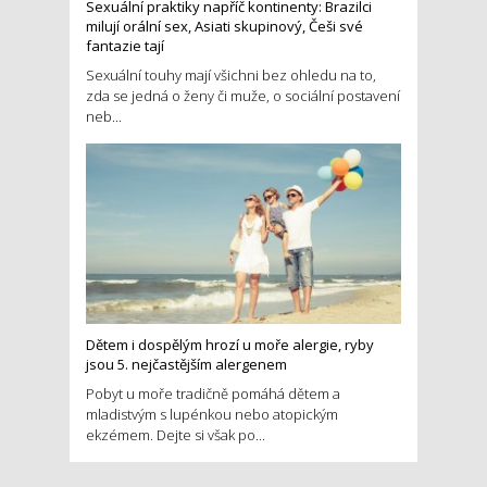
Sexuální praktiky napříč kontinenty: Brazilci
milují orální sex, Asiati skupinový, Češi své
fantazie tají
Sexuální touhy mají všichni bez ohledu na to,
zda se jedná o ženy či muže, o sociální postavení
neb...
Dětem i dospělým hrozí u moře alergie, ryby
jsou 5. nejčastějším alergenem
Pobyt u moře tradičně pomáhá dětem a
mladistvým s lupénkou nebo atopickým
ekzémem. Dejte si však po...