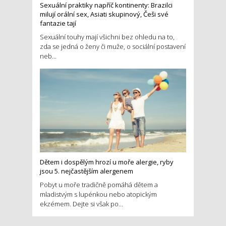
Sexuální praktiky napříč kontinenty: Brazilci
milují orální sex, Asiati skupinový, Češi své
fantazie tají
Sexuální touhy mají všichni bez ohledu na to,
zda se jedná o ženy či muže, o sociální postavení
neb...
Dětem i dospělým hrozí u moře alergie, ryby
jsou 5. nejčastějším alergenem
Pobyt u moře tradičně pomáhá dětem a
mladistvým s lupénkou nebo atopickým
ekzémem. Dejte si však po...