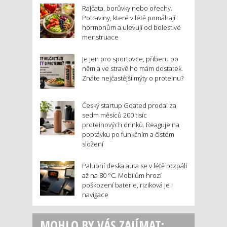
Rajčata, borůvky nebo ořechy.
Potraviny, které v létě pomáhají
hormonům a ulevují od bolestivé
menstruace
Je jen pro sportovce, přiberu po
něm a ve stravě ho mám dostatek.
Znáte nejčastější mýty o proteinu?
Český startup Goated prodal za
sedm měsíců 200 tisíc
proteinových drinků. Reaguje na
poptávku po funkčním a čistém
složení
Palubní deska auta se v létě rozpálí
až na 80 °C. Mobilům hrozí
poškození baterie, riziková je i
navigace
MOHLO BY VÁS ZAJÍMAT: