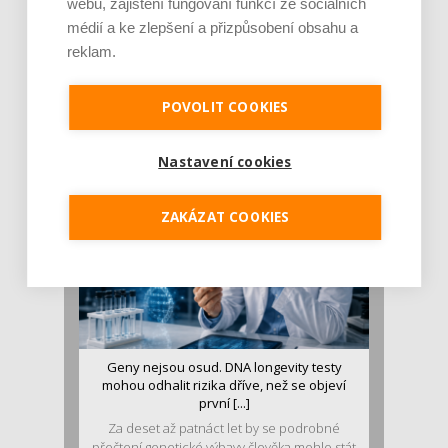
webu, zajištění fungování funkcí ze sociálních
médií a ke zlepšení a přizpůsobení obsahu a
reklam.
Je jen pro sportovce, přiberu po něm a ve
stravě ho mám dostatek. Znáte nejčastějš [...]
Pojem protein již nějakou dobu rezonuje
POVOLIT COOKIES
v oblasti zdraví, výživy i dlouhověkosti. Přesto
se o ně...
Nastavení cookies
ZAKÁZAT COOKIES
Geny nejsou osud. DNA longevity testy
mohou odhalit rizika dříve, než se objeví
první [...]
Za deset až patnáct let by se podrobné
přečtení genetické výbavy člověka mohlo stát