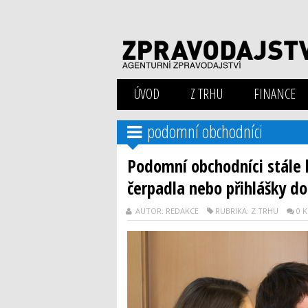
ÚVOD
Z TRHU
FINANCE
podomní obchodníci
Podomní obchodníci stále k
čerpadla nebo přihlášky do
AUTOR: REDAKCE
RUBRIKA: Z TRHU
0 