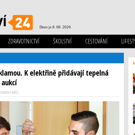
Dnes je 8. 08. 2026
ZDRAVOTNICTVÍ
ŠKOLSTVÍ
CESTOVÁNÍ
LIFEST
lamou. K elektřině přidávají tepelná
 aukcí
KOMENTÁŘŮ