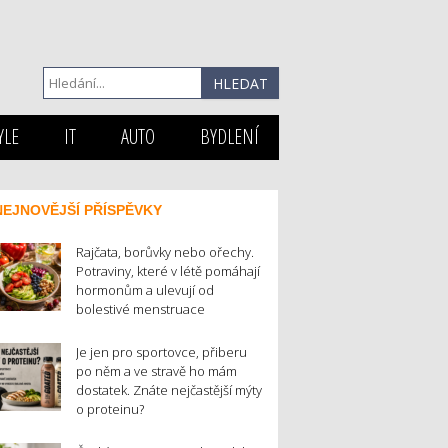
YLE
IT
AUTO
BYDLENÍ
NEJNOVĚJŠÍ PŘÍSPĚVKY
Rajčata, borůvky nebo ořechy.
Potraviny, které v létě pomáhají
hormonům a ulevují od
bolestivé menstruace
Je jen pro sportovce, přiberu
po něm a ve stravě ho mám
dostatek. Znáte nejčastější mýty
o proteinu?