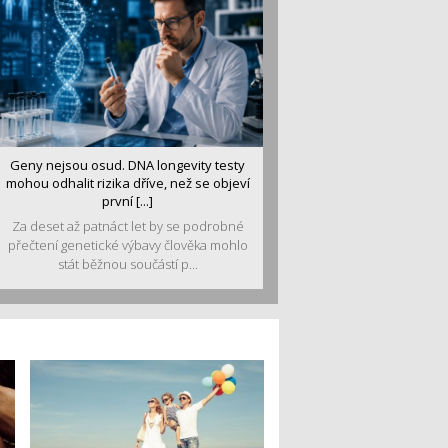
Geny nejsou osud. DNA longevity testy
mohou odhalit rizika dříve, než se objeví
první [...]
Za deset až patnáct let by se podrobné
přečtení genetické výbavy člověka mohlo
stát běžnou součástí p...