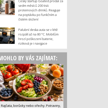
Český startup Goated prodal za
sedm měsíců 200 tisíc
proteinových drinků. Reaguje
na poptávku po funkčním a
čistém složení
Palubní deska auta se v létě
rozpálí až na 80 °C. Mobilům
hrozí poškození baterie,
riziková je i navigace
MOHLO BY VÁS ZAJÍMAT:
Rajčata, borůvky nebo ořechy. Potraviny,