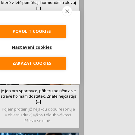
které v létě pomáhají hormonům a ulevuj
[...]
Léto je ideálním časem dopřát hormonům
malý restart. Čerstvé ovoce, zelenina nebo
luštěniny jsou práv...
POVOLIT COOKIES
Nastavení cookies
ZAKÁZAT COOKIES
Je jen pro sportovce, přiberu po něm a ve
stravě ho mám dostatek. Znáte nejčastějš
[...]
Pojem protein již nějakou dobu rezonuje
v oblasti zdraví, výživy i dlouhověkosti.
Přesto se o ně...