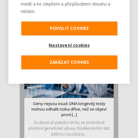
médií a ke zlepšení a přizpůsobení obsahu a
Je jen pro sportovce, přiberu po něm a ve
reklam.
stravě ho mám dostatek. Znáte nejčastějš [...]
Pojem protein již nějakou dobu rezonuje
POVOLIT COOKIES
v oblasti zdraví, výživy i dlouhověkosti. Přesto
se o ně...
Nastavení cookies
ZAKÁZAT COOKIES
Geny nejsou osud. DNA longevity testy
mohou odhalit rizika dříve, než se objeví
první [...]
Za deset až patnáct let by se podrobné
přečtení genetické výbavy člověka mohlo stát
běžnou součástí p...