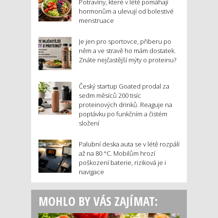
Potraviny, které v létě pomáhají
hormonům a ulevují od bolestivé
menstruace
Je jen pro sportovce, přiberu po
něm a ve stravě ho mám dostatek.
Znáte nejčastější mýty o proteinu?
Český startup Goated prodal za
sedm měsíců 200 tisíc
proteinových drinků. Reaguje na
poptávku po funkčním a čistém
složení
Palubní deska auta se v létě rozpálí
až na 80 °C. Mobilům hrozí
poškození baterie, riziková je i
navigace
MOHLO BY VÁS ZAJÍMAT: