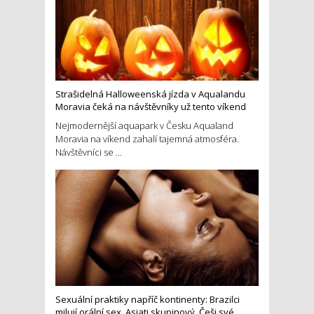
Strašidelná Halloweenská jízda v Aqualandu
Moravia čeká na návštěvníky už tento víkend
Nejmodernější aquapark v Česku Aqualand
Moravia na víkend zahalí tajemná atmosféra.
Návštěvníci se ...
Sexuální praktiky napříč kontinenty: Brazilci
milují orální sex, Asiati skupinový, Češi své