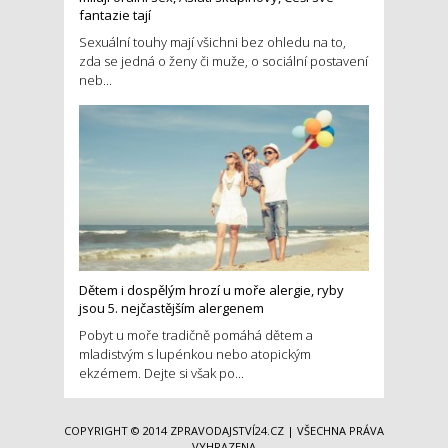
fantazie tají
Sexuální touhy mají všichni bez ohledu na to,
zda se jedná o ženy či muže, o sociální postavení
neb...
Dětem i dospělým hrozí u moře alergie, ryby
jsou 5. nejčastějším alergenem
Pobyt u moře tradičně pomáhá dětem a
mladistvým s lupénkou nebo atopickým
ekzémem. Dejte si však po...
COPYRIGHT © 2014
ZPRAVODAJSTVÍ24.CZ
| VŠECHNA PRÁVA
VYHRAZENA