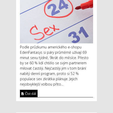
Podle průzkumu amerického e-shopu
EdenFantasys si páry průměrně užívají 69
minut sexu týdně, 9krát do měsíce. Přesto
by se 60 % lidí chtělo se svým partnerem
milovat častěji. Nejčastěji jim v tom brání
nabitý denní program, proto si 52 %
populace sex zkrátka plánuje. Jejich
nejobvyklejší volbou přito...
Číst dál