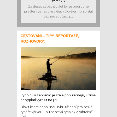
Za deset až patnáct let by se podrobné
přečtení genetické výbavy člověka mohlo stát
běžnou součástí p...
CESTOVÁNÍ – TIPY, REPORTÁŽE,
ROZHOVORY:
Rybolov v zahraničí je stále populárnější, v zimě
se vyplatí vyrazit na jih
Ulovit kapra nebo jinou rybu už není pro české
rybáře výzvou. Tou se stává rybolov v zahraničí.
Češ...