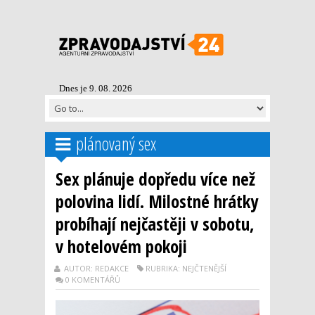
Dnes je 9. 08. 2026
plánovaný sex
Sex plánuje dopředu více než
polovina lidí. Milostné hrátky
probíhají nejčastěji v sobotu,
v hotelovém pokoji
AUTOR: REDAKCE
RUBRIKA: NEJČTENĚJŠÍ
0 KOMENTÁŘŮ