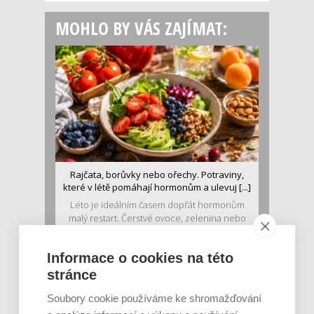
MOHLO BY VÁS ZAJÍMAT:
Rajčata, borůvky nebo ořechy. Potraviny,
které v létě pomáhají hormonům a ulevuj [...]
Léto je ideálním časem dopřát hormonům
malý restart. Čerstvé ovoce, zelenina nebo
luštěniny jsou práv...
Informace o cookies na této
stránce
Soubory cookie používáme ke shromažďování