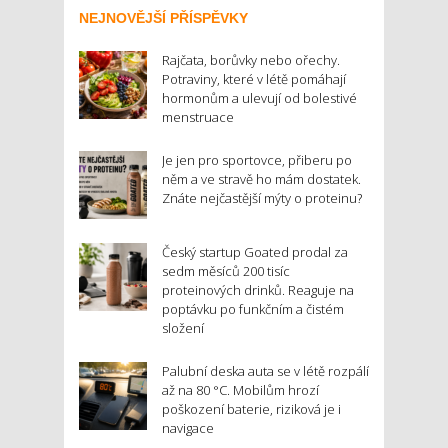
NEJNOVĚJŠÍ PŘÍSPĚVKY
Rajčata, borůvky nebo ořechy.
Potraviny, které v létě pomáhají
hormonům a ulevují od bolestivé
menstruace
Je jen pro sportovce, přiberu po
něm a ve stravě ho mám dostatek.
Znáte nejčastější mýty o proteinu?
Český startup Goated prodal za
sedm měsíců 200 tisíc
proteinových drinků. Reaguje na
poptávku po funkčním a čistém
složení
Palubní deska auta se v létě rozpálí
až na 80 °C. Mobilům hrozí
poškození baterie, riziková je i
navigace