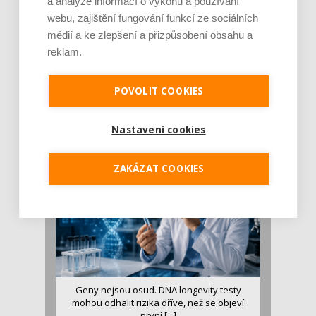
a analýze informací o výkonu a používání
webu, zajištění fungování funkcí ze sociálních
médií a ke zlepšení a přizpůsobení obsahu a
reklam.
Je jen pro sportovce, přiberu po něm a ve
stravě ho mám dostatek. Znáte nejčastějš [...]
POVOLIT COOKIES
Pojem protein již nějakou dobu rezonuje
v oblasti zdraví, výživy i dlouhověkosti. Přesto
Nastavení cookies
se o ně...
ZAKÁZAT COOKIES
Geny nejsou osud. DNA longevity testy
mohou odhalit rizika dříve, než se objeví
první [...]