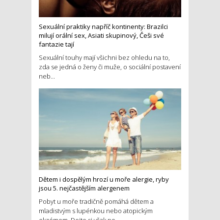
Sexuální praktiky napříč kontinenty: Brazilci
milují orální sex, Asiati skupinový, Češi své
fantazie tají
Sexuální touhy mají všichni bez ohledu na to,
zda se jedná o ženy či muže, o sociální postavení
neb...
Dětem i dospělým hrozí u moře alergie, ryby
jsou 5. nejčastějším alergenem
Pobyt u moře tradičně pomáhá dětem a
mladistvým s lupénkou nebo atopickým