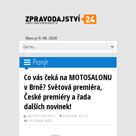
Dnes je 9. 08. 2026
Pionýr
Co vás čeká na MOTOSALONU
v Brně? Světová premiéra,
České premiéry a řada
dalších novinek!
AUTOR: REDAKCE
RUBRIKA: AUTO
0 KOMENTÁŘŮ