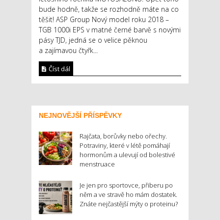
bude hodně, takže se rozhodně máte na co
těšit! ASP Group Nový model roku 2018 –
TGB 1000i EPS v matné černé barvě s novými
pásy TJD, jedná se o velice pěknou
a zajímavou čtyřk...
Číst dál
NEJNOVĚJŠÍ PŘÍSPĚVKY
Rajčata, borůvky nebo ořechy.
Potraviny, které v létě pomáhají
hormonům a ulevují od bolestivé
menstruace
Je jen pro sportovce, přiberu po
něm a ve stravě ho mám dostatek.
Znáte nejčastější mýty o proteinu?