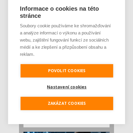
Rajčata, borůvky nebo ořechy. Potraviny,
Informace o cookies na této
které v létě pomáhají hormonům a ulevuj [...]
stránce
Léto je ideálním časem dopřát hormonům
malý restart. Čerstvé ovoce, zelenina nebo
Soubory cookie používáme ke shromažďování
luštěniny jsou práv...
a analýze informací o výkonu a používání
webu, zajištění fungování funkcí ze sociálních
médií a ke zlepšení a přizpůsobení obsahu a
reklam.
POVOLIT COOKIES
Nastavení cookies
Je jen pro sportovce, přiberu po něm a ve
stravě ho mám dostatek. Znáte nejčastějš [...]
ZAKÁZAT COOKIES
Pojem protein již nějakou dobu rezonuje
v oblasti zdraví, výživy i dlouhověkosti. Přesto
se o ně...