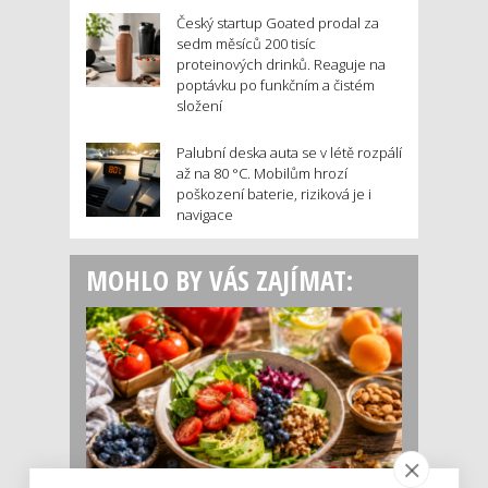
Český startup Goated prodal za
sedm měsíců 200 tisíc
proteinových drinků. Reaguje na
poptávku po funkčním a čistém
složení
Palubní deska auta se v létě rozpálí
až na 80 °C. Mobilům hrozí
poškození baterie, riziková je i
navigace
MOHLO BY VÁS ZAJÍMAT: