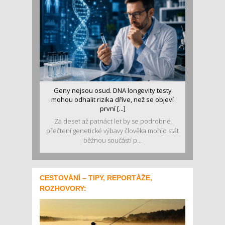
Geny nejsou osud. DNA longevity testy
mohou odhalit rizika dříve, než se objeví
první [...]
Za deset až patnáct let by se podrobné
přečtení genetické výbavy člověka mohlo stát
běžnou součástí p...
CESTOVÁNÍ – TIPY, REPORTÁŽE,
ROZHOVORY: