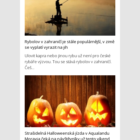
Rybolov v zahraničí je stále populárnější, v zimě
se vyplatí vyrazit na jih
Ulovit kapra nebo jinou rybu už není pro české
rybáře výzvou. Tou se stává rybolov v zahraničí.
Češ...
Strašidelná Halloweenská jízda v Aqualandu
Moravia čeká na návštěvníky už tento víkend