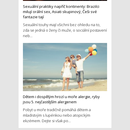
Sexuální praktiky napříč kontinenty: Brazilci
milují orální sex, Asiati skupinový, Češi své
fantazie tají
Sexuální touhy mají všichni bez ohledu na to,
zda se jedná o ženy či muže, o sociální postavení
neb...
Dětem i dospělým hrozí u moře alergie, ryby
jsou 5. nejčastějším alergenem
Pobyt u moře tradičně pomáhá dětem a
mladistvým s lupénkou nebo atopickým
ekzémem. Dejte si však po...