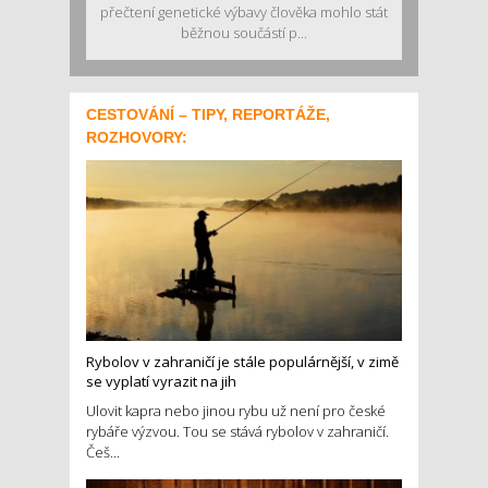
přečtení genetické výbavy člověka mohlo stát
běžnou součástí p...
CESTOVÁNÍ – TIPY, REPORTÁŽE,
ROZHOVORY:
Rybolov v zahraničí je stále populárnější, v zimě
se vyplatí vyrazit na jih
Ulovit kapra nebo jinou rybu už není pro české
rybáře výzvou. Tou se stává rybolov v zahraničí.
Češ...