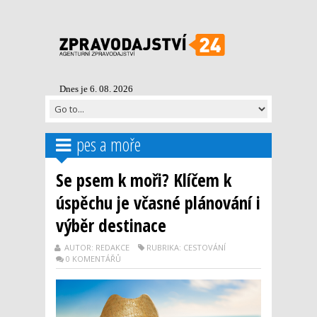
Dnes je 6. 08. 2026
pes a moře
Se psem k moři? Klíčem k
úspěchu je včasné plánování i
výběr destinace
AUTOR: REDAKCE
RUBRIKA: CESTOVÁNÍ
0 KOMENTÁŘŮ