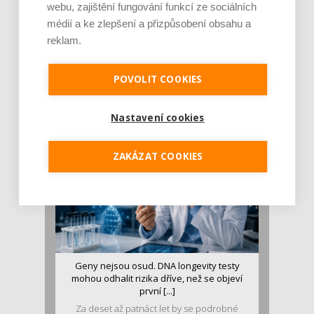
webu, zajištění fungování funkcí ze sociálních
médií a ke zlepšení a přizpůsobení obsahu a
reklam.
Je jen pro sportovce, přiberu po něm a ve
stravě ho mám dostatek. Znáte nejčastějš [...]
POVOLIT COOKIES
Pojem protein již nějakou dobu rezonuje
v oblasti zdraví, výživy i dlouhověkosti. Přesto
se o ně...
Nastavení cookies
ZAKÁZAT COOKIES
Geny nejsou osud. DNA longevity testy
mohou odhalit rizika dříve, než se objeví
první [...]
Za deset až patnáct let by se podrobné