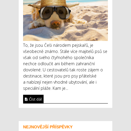
To, že jsou Češi národem pejskařů, je
všeobecně známo. Stále více majitelů psů se
však od svého čtyřnohého společníka
nechce odloučit ani během zahraniční
dovolené. U cestovatelů tak roste zájem o
destinace, které jsou pro psy přátelské
a nabízejí nejen vhodné ubytování, ale i
speciální pláže. Kam je...
Číst dál
NEJNOVĚJŠÍ PŘÍSPĚVKY