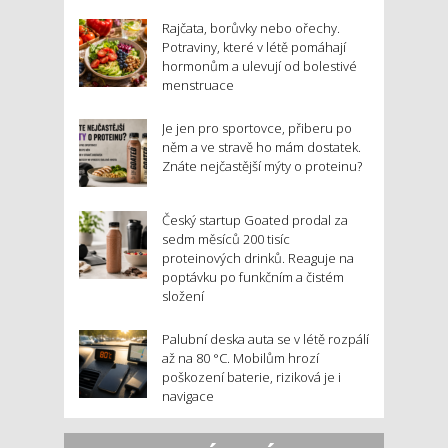
Rajčata, borůvky nebo ořechy.
Potraviny, které v létě pomáhají
hormonům a ulevují od bolestivé
menstruace
Je jen pro sportovce, přiberu po
něm a ve stravě ho mám dostatek.
Znáte nejčastější mýty o proteinu?
Český startup Goated prodal za
sedm měsíců 200 tisíc
proteinových drinků. Reaguje na
poptávku po funkčním a čistém
složení
Palubní deska auta se v létě rozpálí
až na 80 °C. Mobilům hrozí
poškození baterie, riziková je i
navigace