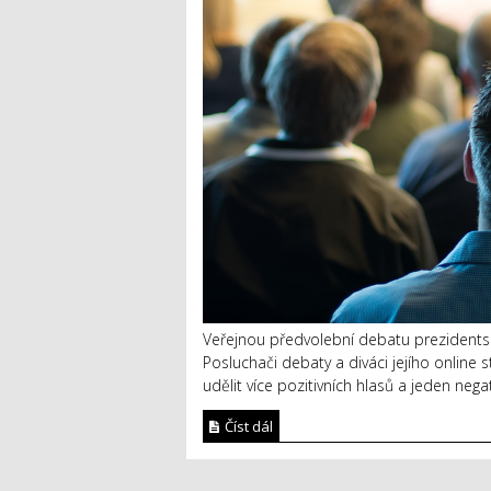
Veřejnou předvolební debatu prezidentsk
Posluchači debaty a diváci jejího onlin
udělit více pozitivních hlasů a jeden neg
Číst dál