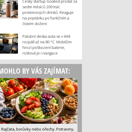
Český startup Goated prodal za
sedm měsíců 200 tisíc
proteinových drinků. Reaguje
na poptávku po funkčním a
čistém složení
Palubní deska auta se v létě
rozpálí až na 80 °C. Mobilům
hrozí poškození baterie,
riziková je i navigace
MOHLO BY VÁS ZAJÍMAT:
Rajčata, borůvky nebo ořechy. Potraviny,