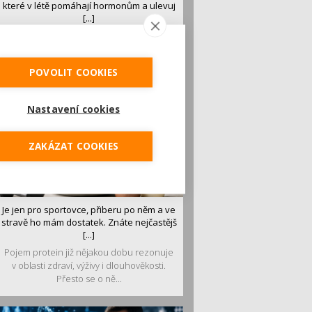
které v létě pomáhají hormonům a ulevuj
[...]
Léto je ideálním časem dopřát hormonům
malý restart. Čerstvé ovoce, zelenina nebo
luštěniny jsou práv...
POVOLIT COOKIES
Nastavení cookies
ZAKÁZAT COOKIES
Je jen pro sportovce, přiberu po něm a ve
stravě ho mám dostatek. Znáte nejčastějš
[...]
Pojem protein již nějakou dobu rezonuje
v oblasti zdraví, výživy i dlouhověkosti.
Přesto se o ně...