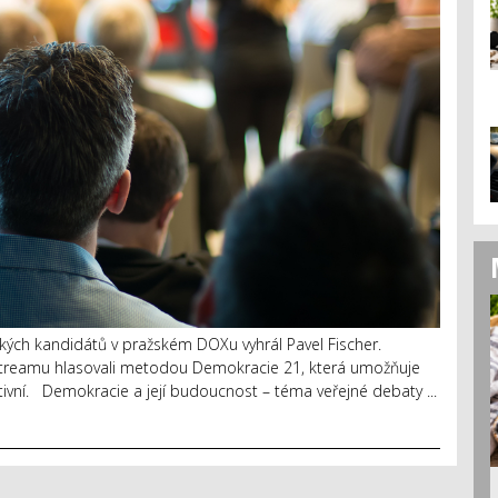
ých kandidátů v pražském DOXu vyhrál Pavel Fischer.
e streamu hlasovali metodou Demokracie 21, která umožňuje
ativní. Demokracie a její budoucnost – téma veřejné debaty ...