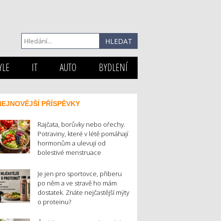
YLE
IT
AUTO
BYDLENÍ
NEJNOVĚJŠÍ PŘÍSPĚVKY
Rajčata, borůvky nebo ořechy.
Potraviny, které v létě pomáhají
hormonům a ulevují od
bolestivé menstruace
Je jen pro sportovce, přiberu
po něm a ve stravě ho mám
dostatek. Znáte nejčastější mýty
o proteinu?