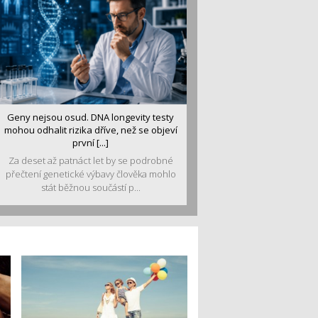
Geny nejsou osud. DNA longevity testy
mohou odhalit rizika dříve, než se objeví
první [...]
Za deset až patnáct let by se podrobné
přečtení genetické výbavy člověka mohlo
stát běžnou součástí p...