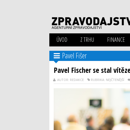
ÚVOD
Z TRHU
FINANCE
Pavel Fišer
Pavel Fischer se stal vítě
AUTOR: REDAKCE
RUBRIKA: NEJČTENĚJŠÍ