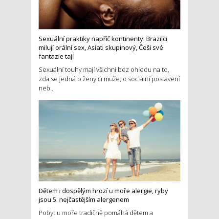
Sexuální praktiky napříč kontinenty: Brazilci
milují orální sex, Asiati skupinový, Češi své
fantazie tají
Sexuální touhy mají všichni bez ohledu na to,
zda se jedná o ženy či muže, o sociální postavení
neb...
Dětem i dospělým hrozí u moře alergie, ryby
jsou 5. nejčastějším alergenem
Pobyt u moře tradičně pomáhá dětem a