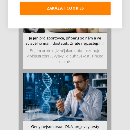
ZAKÁZAT COOKIES
Je jen pro sportovce, přiberu po něm a ve
stravě ho mám dostatek. Znáte nejčastějš [...]
Pojem protein již nějakou dobu rezonuje
v oblasti zdraví, výživy i dlouhověkosti. Přesto
se o ně...
Geny nejsou osud. DNA longevity testy