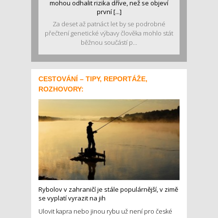
mohou odhalit rizika dříve, než se objeví
první [...]
Za deset až patnáct let by se podrobné
přečtení genetické výbavy člověka mohlo stát
běžnou součástí p...
CESTOVÁNÍ – TIPY, REPORTÁŽE,
ROZHOVORY:
Rybolov v zahraničí je stále populárnější, v zimě
se vyplatí vyrazit na jih
Ulovit kapra nebo jinou rybu už není pro české