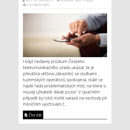
AUTOR: REDAKCE
RUBRIKA: NEJČTENĚJŠÍ
0 KOMENTÁŘŮ
I když nedávný průzkum Českého
telekomunikačního úřadu ukázal, že je
převážná většina zákazníků se službami
tuzemských operátorů spokojená, stále se
najde řada problematických míst, na která si
musejí uživatelé dávat pozor. V opačném
případě by totiž mohli narazit na neshody při
měsíčním vyúčtování č...
Číst dál