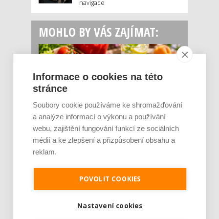
navigace
MOHLO BY VÁS ZAJÍMAT:
Informace o cookies na této
stránce
Soubory cookie používáme ke shromažďování
a analýze informací o výkonu a používání
webu, zajištění fungování funkcí ze sociálních
Rajčata, borůvky nebo ořechy. Potraviny,
médií a ke zlepšení a přizpůsobení obsahu a
které v létě pomáhají hormonům a ulevuj [...]
reklam.
Léto je ideálním časem dopřát hormonům
malý restart. Čerstvé ovoce, zelenina nebo
luštěniny jsou práv...
POVOLIT COOKIES
Nastavení cookies