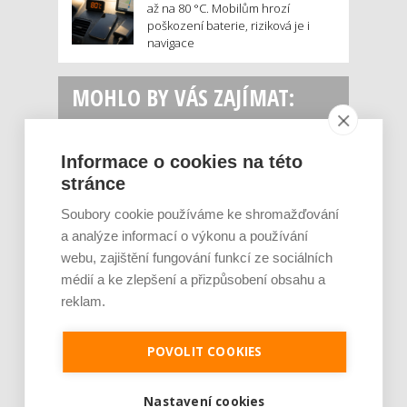
až na 80 °C. Mobilům hrozí
poškození baterie, riziková je i
navigace
MOHLO BY VÁS ZAJÍMAT:
Informace o cookies na této
stránce
Soubory cookie používáme ke shromažďování
a analýze informací o výkonu a používání
webu, zajištění fungování funkcí ze sociálních
médií a ke zlepšení a přizpůsobení obsahu a
Rajčata, borůvky nebo ořechy. Potraviny,
reklam.
které v létě pomáhají hormonům a ulevuj [...]
Léto je ideálním časem dopřát hormonům
malý restart. Čerstvé ovoce, zelenina nebo
POVOLIT COOKIES
luštěniny jsou práv...
Nastavení cookies