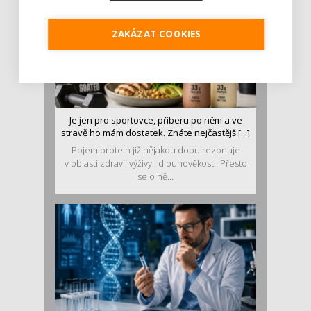
ZAKÁZAT COOKIES
Je jen pro sportovce, přiberu po něm a ve
stravě ho mám dostatek. Znáte nejčastějš [...]
Pojem protein již nějakou dobu rezonuje
v oblasti zdraví, výživy i dlouhověkosti. Přesto
se o ně...