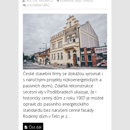
AUTOR: REDAKCE
RUBRIKA: NEJČTENĚJŠÍ
0 KOMENTÁŘŮ
České stavební firmy se dokážou vyrovnat i
s náročnými projekty nízkoenergetických a
pasivních domů. Zdařilá rekonstrukce
secesní vily v Poděbradech ukazuje, že i
historicky cenný dům z roku 1907 je možné
opravit do pasivního energetického
standardu bez narušení cenné fasády.
Rodinný dům v Telči je z...
Číst dál