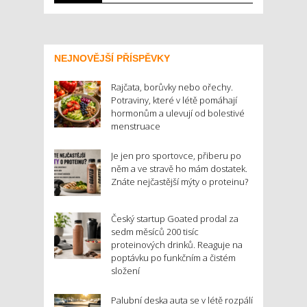
NEJNOVĚJŠÍ PŘÍSPĚVKY
Rajčata, borůvky nebo ořechy.
Potraviny, které v létě pomáhají
hormonům a ulevují od bolestivé
menstruace
Je jen pro sportovce, přiberu po
něm a ve stravě ho mám dostatek.
Znáte nejčastější mýty o proteinu?
Český startup Goated prodal za
sedm měsíců 200 tisíc
proteinových drinků. Reaguje na
poptávku po funkčním a čistém
složení
Palubní deska auta se v létě rozpálí