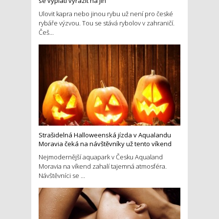
se vyplatí vyrazit na jih
Ulovit kapra nebo jinou rybu už není pro české
rybáře výzvou. Tou se stává rybolov v zahraničí.
Češ...
Strašidelná Halloweenská jízda v Aqualandu
Moravia čeká na návštěvníky už tento víkend
Nejmodernější aquapark v Česku Aqualand
Moravia na víkend zahalí tajemná atmosféra.
Návštěvníci se ...