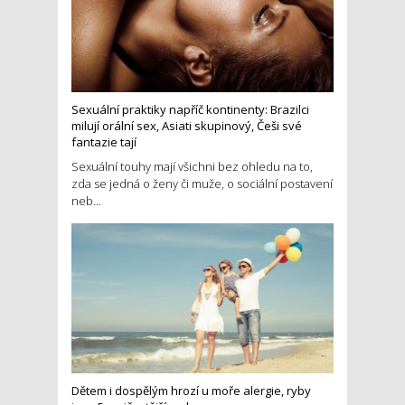
Sexuální praktiky napříč kontinenty: Brazilci
milují orální sex, Asiati skupinový, Češi své
fantazie tají
Sexuální touhy mají všichni bez ohledu na to,
zda se jedná o ženy či muže, o sociální postavení
neb...
Dětem i dospělým hrozí u moře alergie, ryby