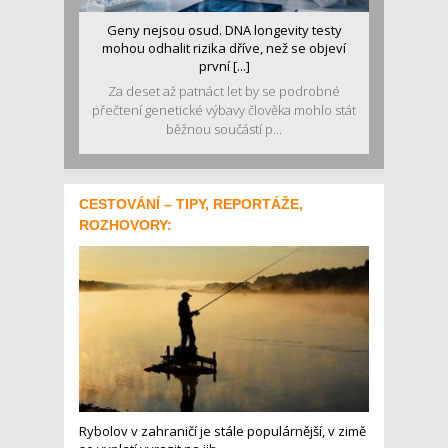
Geny nejsou osud. DNA longevity testy
mohou odhalit rizika dříve, než se objeví
první [...]
Za deset až patnáct let by se podrobné
přečtení genetické výbavy člověka mohlo stát
běžnou součástí p...
CESTOVÁNÍ – TIPY, REPORTÁŽE,
ROZHOVORY:
Rybolov v zahraničí je stále populárnější, v zimě