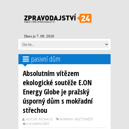
Dnes je 7. 08. 2026
pasivní dům
Absolutním vítězem
ekologické soutěže E.ON
Energy Globe je pražský
úsporný dům s mokřadní
střechou
AUTOR: REDAKCE
RUBRIKA: NEJČTENĚJŠÍ
0 KOMENTÁŘŮ