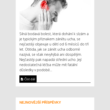
Silná bodavá bolest, která dohání k slzám a
je typickým příznakem zánětu ucha, se
nejčastěji objevuje u dětí od 6 měsíců do tří
let. Otitida, jak se zánět ucha odborně
nazývá, se však nevyhýbá ani dospělým.
Nejčastěji pak napadá střední ucho. Její
nedostatečná léčba může mít fatální
důsledky v podobě...
Číst dál
NEJNOVĚJŠÍ PŘÍSPĚVKY