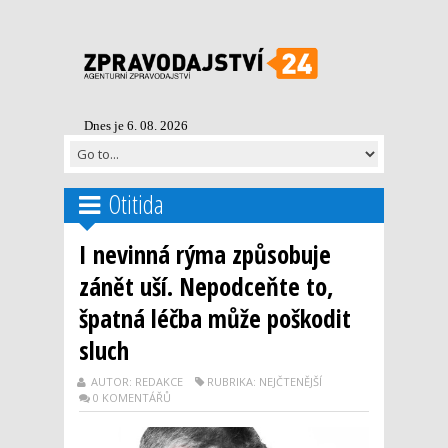
Dnes je 6. 08. 2026
Otitida
I nevinná rýma způsobuje
zánět uší. Nepodceňte to,
špatná léčba může poškodit
sluch
AUTOR: REDAKCE
RUBRIKA: NEJČTENĚJŠÍ
0 KOMENTÁŘŮ