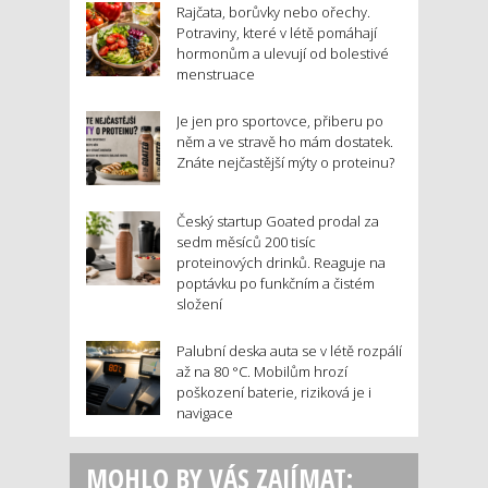
Rajčata, borůvky nebo ořechy.
Potraviny, které v létě pomáhají
hormonům a ulevují od bolestivé
menstruace
Je jen pro sportovce, přiberu po
něm a ve stravě ho mám dostatek.
Znáte nejčastější mýty o proteinu?
Český startup Goated prodal za
sedm měsíců 200 tisíc
proteinových drinků. Reaguje na
poptávku po funkčním a čistém
složení
Palubní deska auta se v létě rozpálí
až na 80 °C. Mobilům hrozí
poškození baterie, riziková je i
navigace
MOHLO BY VÁS ZAJÍMAT: