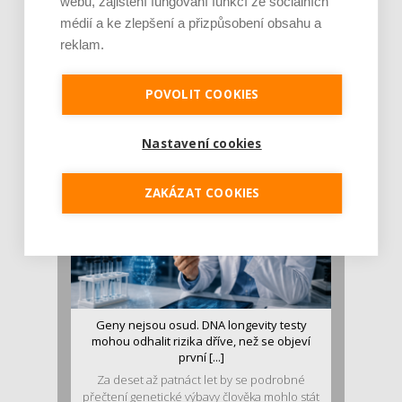
webu, zajištění fungování funkcí ze sociálních
médií a ke zlepšení a přizpůsobení obsahu a
reklam.
Je jen pro sportovce, přiberu po něm a ve
stravě ho mám dostatek. Znáte nejčastějš [...]
Pojem protein již nějakou dobu rezonuje
POVOLIT COOKIES
v oblasti zdraví, výživy i dlouhověkosti. Přesto
se o ně...
Nastavení cookies
ZAKÁZAT COOKIES
Geny nejsou osud. DNA longevity testy
mohou odhalit rizika dříve, než se objeví
první [...]
Za deset až patnáct let by se podrobné
přečtení genetické výbavy člověka mohlo stát