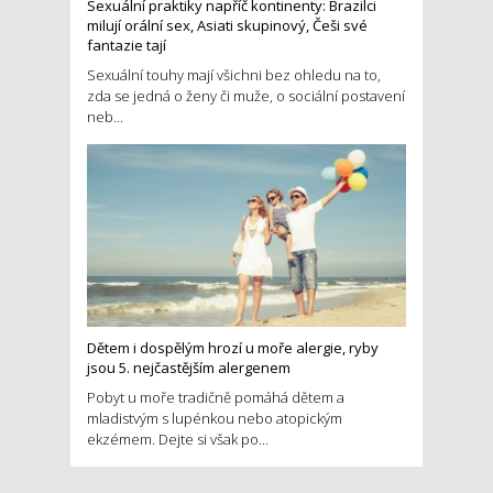
Sexuální praktiky napříč kontinenty: Brazilci
milují orální sex, Asiati skupinový, Češi své
fantazie tají
Sexuální touhy mají všichni bez ohledu na to,
zda se jedná o ženy či muže, o sociální postavení
neb...
Dětem i dospělým hrozí u moře alergie, ryby
jsou 5. nejčastějším alergenem
Pobyt u moře tradičně pomáhá dětem a
mladistvým s lupénkou nebo atopickým
ekzémem. Dejte si však po...