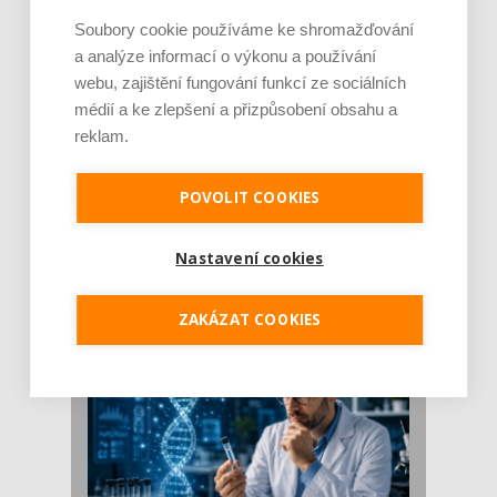
Soubory cookie používáme ke shromažďování
a analýze informací o výkonu a používání
webu, zajištění fungování funkcí ze sociálních
médií a ke zlepšení a přizpůsobení obsahu a
reklam.
POVOLIT COOKIES
Je jen pro sportovce, přiberu po něm a ve
stravě ho mám dostatek. Znáte nejčastějš [...]
Nastavení cookies
Pojem protein již nějakou dobu rezonuje
v oblasti zdraví, výživy i dlouhověkosti. Přesto
se o ně...
ZAKÁZAT COOKIES