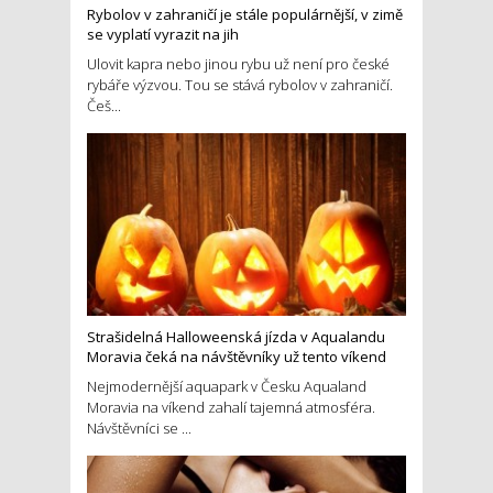
Rybolov v zahraničí je stále populárnější, v zimě
se vyplatí vyrazit na jih
Ulovit kapra nebo jinou rybu už není pro české
rybáře výzvou. Tou se stává rybolov v zahraničí.
Češ...
Strašidelná Halloweenská jízda v Aqualandu
Moravia čeká na návštěvníky už tento víkend
Nejmodernější aquapark v Česku Aqualand
Moravia na víkend zahalí tajemná atmosféra.
Návštěvníci se ...