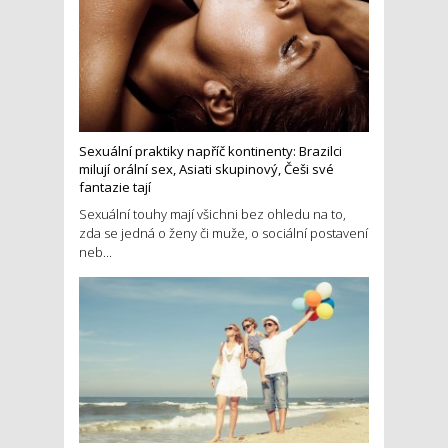
Sexuální praktiky napříč kontinenty: Brazilci
milují orální sex, Asiati skupinový, Češi své
fantazie tají
Sexuální touhy mají všichni bez ohledu na to,
zda se jedná o ženy či muže, o sociální postavení
neb...