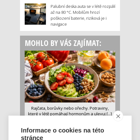
Palubní deska auta se v létě rozpálí
až na 80 °C. Mobilům hrozí
poškození baterie, riziková je i
navigace
MOHLO BY VÁS ZAJÍMAT:
Rajčata, borůvky nebo ořechy. Potraviny,
které v létě pomáhají hormonům a ulevuj [...]
Léto je ideálním časem dopřát hormonům
malý restart. Čerstvé ovoce, zelenina nebo
Informace o cookies na této
luštěniny jsou práv...
stránce