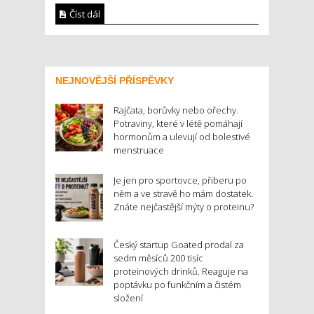
Číst dál
NEJNOVĚJŠÍ PŘÍSPĚVKY
Rajčata, borůvky nebo ořechy.
Potraviny, které v létě pomáhají
hormonům a ulevují od bolestivé
menstruace
Je jen pro sportovce, přiberu po
něm a ve stravě ho mám dostatek.
Znáte nejčastější mýty o proteinu?
Český startup Goated prodal za
sedm měsíců 200 tisíc
proteinových drinků. Reaguje na
poptávku po funkčním a čistém
složení