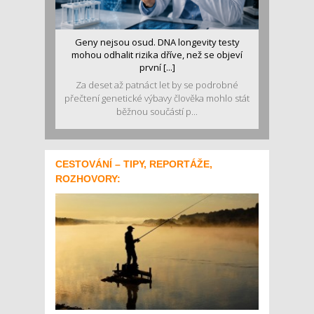
Geny nejsou osud. DNA longevity testy
mohou odhalit rizika dříve, než se objeví
první [...]
Za deset až patnáct let by se podrobné
přečtení genetické výbavy člověka mohlo stát
běžnou součástí p...
CESTOVÁNÍ – TIPY, REPORTÁŽE,
ROZHOVORY: