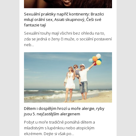
Sexuální praktiky napříč kontinenty: Brazilci
milují orální sex, Asiati skupinový, Češi své
fantazie tají
Sexuální touhy mají všichni bez ohledu na to,
zda se jedná o ženy či muže, o sociální postavení
neb...
Dětem i dospělým hrozí u moře alergie, ryby
jsou 5. nejčastějším alergenem
Pobyt u moře tradičně pomáhá dětem a
mladistvým s lupénkou nebo atopickým
ekzémem. Dejte si však po...