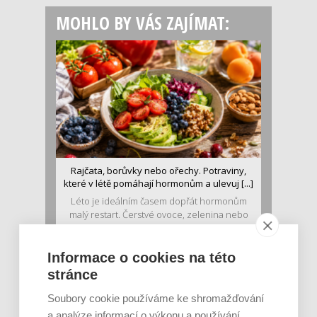
MOHLO BY VÁS ZAJÍMAT:
Rajčata, borůvky nebo ořechy. Potraviny,
které v létě pomáhají hormonům a ulevuj [...]
Léto je ideálním časem dopřát hormonům
malý restart. Čerstvé ovoce, zelenina nebo
luštěniny jsou práv...
Informace o cookies na této
stránce
Soubory cookie používáme ke shromažďování
a analýze informací o výkonu a používání