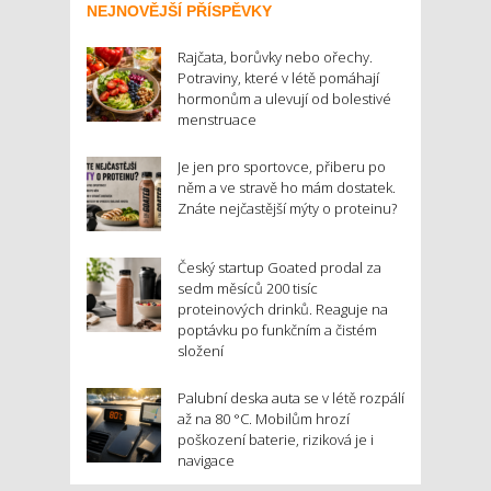
NEJNOVĚJŠÍ PŘÍSPĚVKY
Rajčata, borůvky nebo ořechy.
Potraviny, které v létě pomáhají
hormonům a ulevují od bolestivé
menstruace
Je jen pro sportovce, přiberu po
něm a ve stravě ho mám dostatek.
Znáte nejčastější mýty o proteinu?
Český startup Goated prodal za
sedm měsíců 200 tisíc
proteinových drinků. Reaguje na
poptávku po funkčním a čistém
složení
Palubní deska auta se v létě rozpálí
až na 80 °C. Mobilům hrozí
poškození baterie, riziková je i
navigace