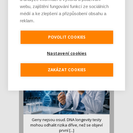
webu, zajištění fungování funkcí ze sociálních
médií a ke zlepšení a přizpůsobení obsahu a
reklam.
Je jen pro sportovce, přiberu po něm a ve
stravě ho mám dostatek. Znáte nejčastějš [...]
POVOLIT COOKIES
Pojem protein již nějakou dobu rezonuje
v oblasti zdraví, výživy i dlouhověkosti. Přesto
se o ně...
Nastavení cookies
ZAKÁZAT COOKIES
Geny nejsou osud. DNA longevity testy
mohou odhalit rizika dříve, než se objeví
první [...]