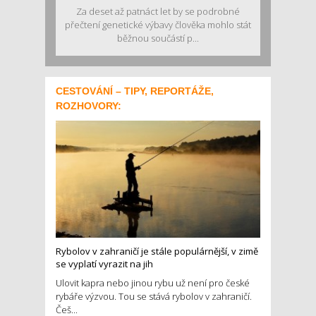
Za deset až patnáct let by se podrobné
přečtení genetické výbavy člověka mohlo stát
běžnou součástí p...
CESTOVÁNÍ – TIPY, REPORTÁŽE,
ROZHOVORY:
Rybolov v zahraničí je stále populárnější, v zimě
se vyplatí vyrazit na jih
Ulovit kapra nebo jinou rybu už není pro české
rybáře výzvou. Tou se stává rybolov v zahraničí.
Češ...