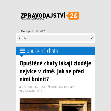
Dnes je 7. 08. 2026
opuštěná chata
Opuštěné chaty lákají zloděje
nejvíce v zimě. Jak se před
nimi bránit?
AUTOR: REDAKCE
RUBRIKA: BYDLENÍ
0 KOMENTÁŘŮ