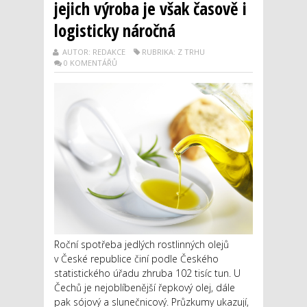
jejich výroba je však časově i
logisticky náročná
AUTOR: REDAKCE
RUBRIKA: Z TRHU
0 KOMENTÁŘŮ
Roční spotřeba jedlých rostlinných olejů
v České republice činí podle Českého
statistického úřadu zhruba 102 tisíc tun. U
Čechů je nejoblíbenější řepkový olej, dále
pak sójový a slunečnicový. Průzkumy ukazují,