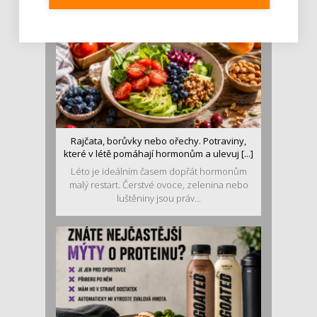
Rajčata, borůvky nebo ořechy. Potraviny,
které v létě pomáhají hormonům a ulevuj [...]
Léto je ideálním časem dopřát hormonům
malý restart. Čerstvé ovoce, zelenina nebo
luštěniny jsou práv...