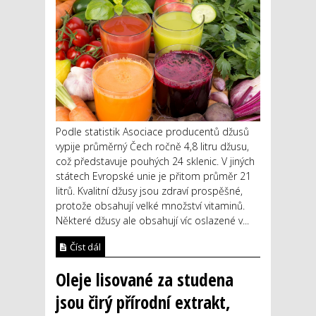
Podle statistik Asociace producentů džusů
vypije průměrný Čech ročně 4,8 litru džusu,
což představuje pouhých 24 sklenic. V jiných
státech Evropské unie je přitom průměr 21
litrů. Kvalitní džusy jsou zdraví prospěšné,
protože obsahují velké množství vitaminů.
Některé džusy ale obsahují víc oslazené v...
Číst dál
Oleje lisované za studena
jsou čirý přírodní extrakt,