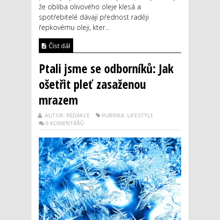
že obliba olivového oleje klesá a
spotřebitelé dávají přednost raději
řepkovému oleji, kter...
Číst dál
Ptali jsme se odborníků: Jak
ošetřit pleť zasaženou
mrazem
AUTOR: REDAKCE
RUBRIKA: LIFESTYLE
0 KOMENTÁŘŮ