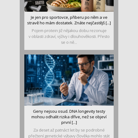
Je jen pro sportovce, přiberu po něm a ve
stravě ho mám dostatek. Znáte nejčastějš [...]
Pojem protein již nějakou dobu rezonuje
v oblasti zdraví, výživy i dlouhověkosti. Přesto
se o ně...
Geny nejsou osud. DNA longevity testy
mohou odhalit rizika dříve, než se objeví
první [...]
Za deset až patnáct let by se podrobné
přečtení genetické výbavy člověka mohlo stát