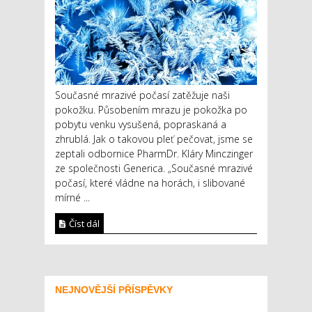
Současné mrazivé počasí zatěžuje naši
pokožku. Působením mrazu je pokožka po
pobytu venku vysušená, popraskaná a
zhrublá. Jak o takovou pleť pečovat, jsme se
zeptali odbornice PharmDr. Kláry Minczinger
ze společnosti Generica. „Současné mrazivé
počasí, které vládne na horách, i slibované
mírné ...
Číst dál
NEJNOVĚJŠÍ PŘÍSPĚVKY