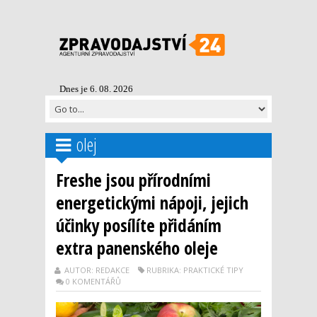
Dnes je 6. 08. 2026
olej
Freshe jsou přírodními
energetickými nápoji, jejich
účinky posílíte přidáním
extra panenského oleje
AUTOR: REDAKCE
RUBRIKA: PRAKTICKÉ TIPY
0 KOMENTÁŘŮ