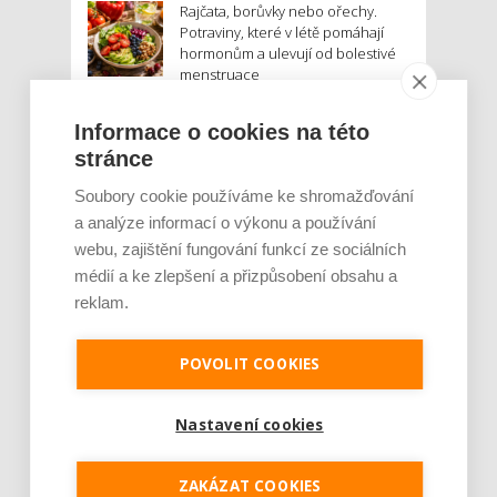
Rajčata, borůvky nebo ořechy.
Potraviny, které v létě pomáhají
hormonům a ulevují od bolestivé
menstruace
Je jen pro sportovce, přiberu po
Informace o cookies na této
něm a ve stravě ho mám dostatek.
stránce
Znáte nejčastější mýty o proteinu?
Soubory cookie používáme ke shromažďování
a analýze informací o výkonu a používání
Český startup Goated prodal za
sedm měsíců 200 tisíc
webu, zajištění fungování funkcí ze sociálních
proteinových drinků. Reaguje na
médií a ke zlepšení a přizpůsobení obsahu a
poptávku po funkčním a čistém
reklam.
složení
Palubní deska auta se v létě rozpálí
POVOLIT COOKIES
až na 80 °C. Mobilům hrozí
poškození baterie, riziková je i
navigace
Nastavení cookies
MOHLO BY VÁS ZAJÍMAT:
ZAKÁZAT COOKIES