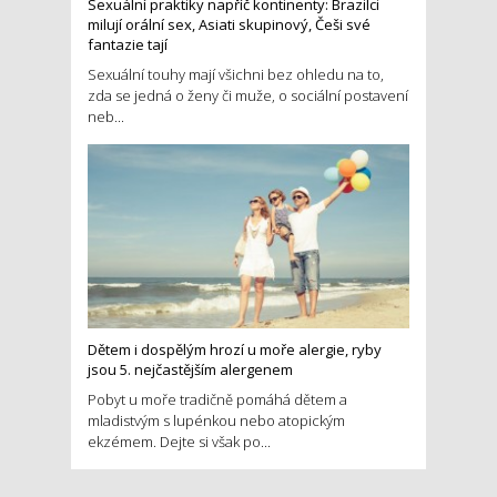
Sexuální praktiky napříč kontinenty: Brazilci
milují orální sex, Asiati skupinový, Češi své
fantazie tají
Sexuální touhy mají všichni bez ohledu na to,
zda se jedná o ženy či muže, o sociální postavení
neb...
Dětem i dospělým hrozí u moře alergie, ryby
jsou 5. nejčastějším alergenem
Pobyt u moře tradičně pomáhá dětem a
mladistvým s lupénkou nebo atopickým
ekzémem. Dejte si však po...