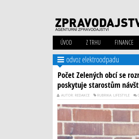
ÚVOD
Z TRHU
FINANCE
odvoz elektroodpadu
Počet Zelených obcí se roz
poskytuje starostům návš
AUTOR: REDAKCE
RUBRIKA: LIFESTYLE