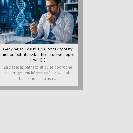
Geny nejsou osud. DNA longevity testy
mohou odhalit rizika dříve, než se objeví
první [...]
Za deset až patnáct let by se podrobné
přečtení genetické výbavy člověka mohlo
stát běžnou součástí p...