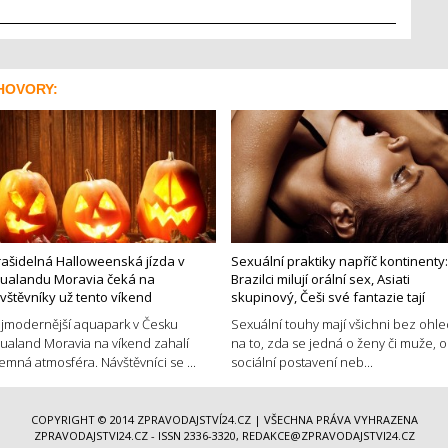
HOVORY:
rašidelná Halloweenská jízda v
Sexuální praktiky napříč kontinenty:
ualandu Moravia čeká na
Brazilci milují orální sex, Asiati
vštěvníky už tento víkend
skupinový, Češi své fantazie tají
jmodernější aquapark v Česku
Sexuální touhy mají všichni bez ohl
ualand Moravia na víkend zahalí
na to, zda se jedná o ženy či muže, o
jemná atmosféra. Návštěvníci se ...
sociální postavení neb...
COPYRIGHT © 2014
ZPRAVODAJSTVÍ24.CZ
| VŠECHNA PRÁVA VYHRAZENA
ZPRAVODAJSTVI24.CZ - ISSN 2336-3320, REDAKCE@ZPRAVODAJSTVI24.CZ