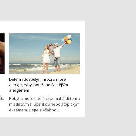
Dětem i dospělým hrozí u moře
alergie, ryby jsou 5. nejčastějším
alergenem
edu
Pobyt u moře tradičně pomáhá dětem a
mladistvým s lupénkou nebo atopickým
ekzémem. Dejte si však po...