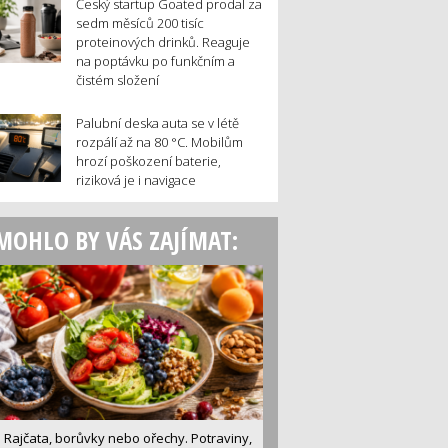
Český startup Goated prodal za
sedm měsíců 200 tisíc
proteinových drinků. Reaguje
na poptávku po funkčním a
čistém složení
Palubní deska auta se v létě
rozpálí až na 80 °C. Mobilům
hrozí poškození baterie,
riziková je i navigace
MOHLO BY VÁS ZAJÍMAT:
Rajčata, borůvky nebo ořechy. Potraviny,