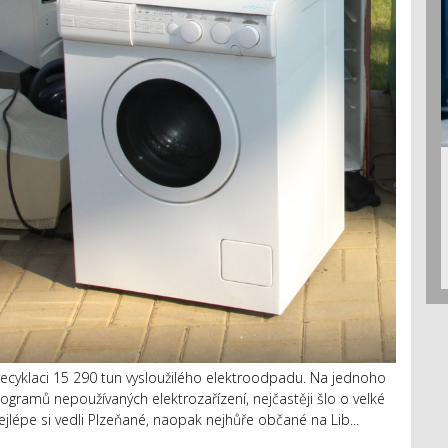
 recyklaci 15 290 tun vysloužilého elektroodpadu. Na jednoho
ilogramů nepoužívaných elektrozařízení, nejčastěji šlo o velké
ejlépe si vedli Plzeňané, naopak nejhůře občané na Lib...