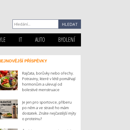
YLE
IT
AUTO
BYDLENÍ
NEJNOVĚJŠÍ PŘÍSPĚVKY
Rajčata, borůvky nebo ořechy.
Potraviny, které v létě pomáhají
hormonům a ulevují od
bolestivé menstruace
Je jen pro sportovce, přiberu
po něm a ve stravě ho mám
dostatek. Znáte nejčastější mýty
o proteinu?