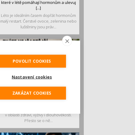
které v létě pomáhají hormonům a ulevuj
[...]
Léto je ideálním časem dopřát hormonům
malý restart. Čerstvé ovoce, zelenina nebo
luštěniny jsou práv...
POVOLIT COOKIES
Nastavení cookies
Je jen pro sportovce, přiberu po něm a ve
ZAKÁZAT COOKIES
stravě ho mám dostatek. Znáte nejčastějš
[...]
Pojem protein již nějakou dobu rezonuje
v oblasti zdraví, výživy i dlouhověkosti.
Přesto se o ně...