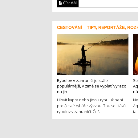
Číst dál
CESTOVÁNÍ – TIPY, REPORTÁŽE, ROZ
Rybolov v zahraničí je stále
St
populárnější, v zimě se vyplatí vyrazit
Aq
na jih
ná
Ulovit kapra nebo jinou rybu už není
Ne
pro české rybáře výzvou. Tou se stává
Aq
rybolov v zahraničí. Češ...
ta