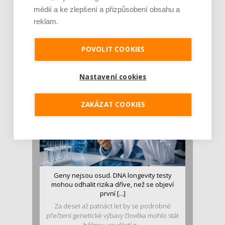
médií a ke zlepšení a přizpůsobení obsahu a
reklam.
Je jen pro sportovce, přiberu po něm a ve
stravě ho mám dostatek. Znáte nejčastějš [...]
Pojem protein již nějakou dobu rezonuje
POVOLIT COOKIES
v oblasti zdraví, výživy i dlouhověkosti. Přesto
se o ně...
Nastavení cookies
ZAKÁZAT COOKIES
Geny nejsou osud. DNA longevity testy
mohou odhalit rizika dříve, než se objeví
první [...]
Za deset až patnáct let by se podrobné
přečtení genetické výbavy člověka mohlo stát