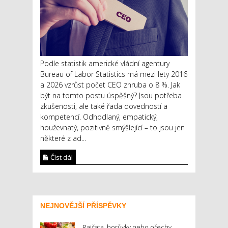
Podle statistik americké vládní agentury
Bureau of Labor Statistics má mezi lety 2016
a 2026 vzrůst počet CEO zhruba o 8 %. Jak
být na tomto postu úspěšný? Jsou potřeba
zkušenosti, ale také řada dovedností a
kompetencí. Odhodlaný, empatický,
houževnatý, pozitivně smýšlející – to jsou jen
některé z ad...
Číst dál
NEJNOVĚJŠÍ PŘÍSPĚVKY
Rajčata, borůvky nebo ořechy.