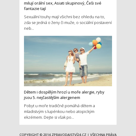
milují orální sex, Asiati skupinový, Češi své
fantazie tají
Sexuální touhy mají všichni bez ohledu na to,
zda se jedná o ženy či muže, o sociální postavení
neb...
Dětem i dospělým hrozí u moře alergie, ryby
jsou 5. nejčastějším alergenem
Pobyt u moře tradičně pomáhá dětem a
mladistvým s lupénkou nebo atopickým
ekzémem. Dejte si však po...
COPYRIGHT © 2014
ZPRAVODAJSTVÍ24.CZ
| VŠECHNA PRÁVA