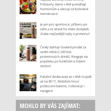
Potraviny, které v létě pomáhají
hormonům a ulevují od bolestivé
menstruace
Je jen pro sportovce, přiberu po
něm a ve stravě ho mám dostatek.
Znáte nejčastější mýty o proteinu?
Český startup Goated prodal za
sedm měsíců 200 tisíc
proteinových drinků. Reaguje na
poptávku po funkčním a čistém
složení
Palubní deska auta se v létě rozpálí
až na 80 °C. Mobilům hrozí
poškození baterie, riziková je i
navigace
MOHLO BY VÁS ZAJÍMAT: