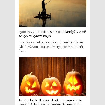
Rybolov v zahraničí je stále populárnější, v zimě
se vyplatí vyrazit na jih
Ulovit kapra nebo jinou rybu už není pro české
rybáře výzvou. Tou se stává rybolov v zahraničí.
Češ...
Strašidelná Halloweenská jízda v Aqualandu
Moravia čeká na návštěvníky už tento víkend