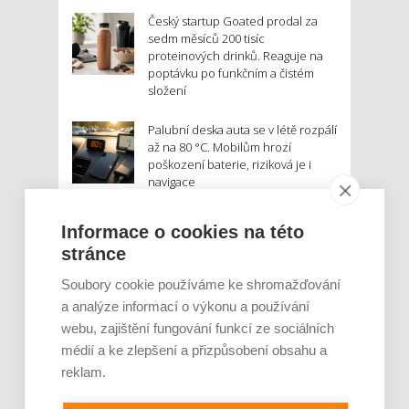
Český startup Goated prodal za
sedm měsíců 200 tisíc
proteinových drinků. Reaguje na
poptávku po funkčním a čistém
složení
Palubní deska auta se v létě rozpálí
až na 80 °C. Mobilům hrozí
poškození baterie, riziková je i
navigace
MOHLO BY VÁS ZAJÍMAT:
Informace o cookies na této
stránce
Soubory cookie používáme ke shromažďování
a analýze informací o výkonu a používání
webu, zajištění fungování funkcí ze sociálních
médií a ke zlepšení a přizpůsobení obsahu a
reklam.