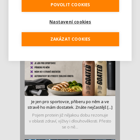
POVOLIT COOKIES
Rajčata, borůvky nebo ořechy. Potraviny,
které v létě pomáhají hormonům a ulevuj [...]
Léto je ideálním časem dopřát hormonům
Nastavení cookies
malý restart. Čerstvé ovoce, zelenina nebo
luštěniny jsou práv...
ZAKÁZAT COOKIES
Je jen pro sportovce, přiberu po něm a ve
stravě ho mám dostatek. Znáte nejčastějš [...]
Pojem protein již nějakou dobu rezonuje
v oblasti zdraví, výživy i dlouhověkosti. Přesto
se o ně...