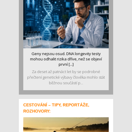
Geny nejsou osud. DNA longevity testy
mohou odhalit rizika dříve, než se objeví
první [...]
Za deset až patnáct let by se podrobné
přečtení genetické výbavy člověka mohlo stát
běžnou součástí p...
CESTOVÁNÍ – TIPY, REPORTÁŽE,
ROZHOVORY: