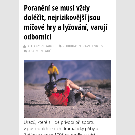
Poranění se musí vždy
doléčit, nejrizikovější jsou
míčové hry a lyžování, varují
odborníci
AUTOR: REDAKCE
RUBRIKA: ZDRAVOTNICTVÍ
0 KOMENTÁŘŮ
Úrazů, které si lidé přivodí při sportu,
v posledních letech dramaticky přibylo.
Zatímco v roce 1995 se podle statistik