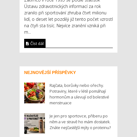
Ústavu zdravotnických informací za rok
zranilo při sportování zhruba čtvrt milionu
lidí, o deset let později již tento počet vzrostl
na čtyři sta tisíc. Nejvíce zranění vzniká při
m...
Číst dál
NEJNOVĚJŠÍ PŘÍSPĚVKY
Rajčata, borůvky nebo ořechy.
Potraviny, které v létě pomáhají
hormonům a ulevují od bolestivé
menstruace
Je jen pro sportovce, přiberu po
něm a ve stravě ho mám dostatek.
Znáte nejčastější mýty o proteinu?