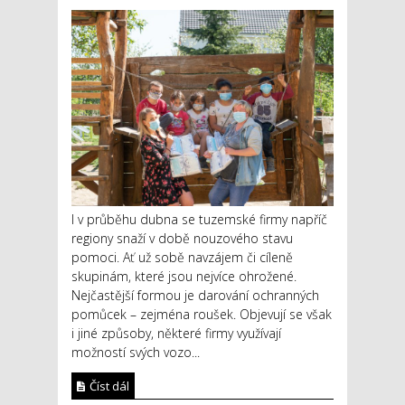
I v průběhu dubna se tuzemské firmy napříč
regiony snaží v době nouzového stavu
pomoci. Ať už sobě navzájem či cíleně
skupinám, které jsou nejvíce ohrožené.
Nejčastější formou je darování ochranných
pomůcek – zejména roušek. Objevují se však
i jiné způsoby, některé firmy využívají
možností svých vozo...
Číst dál