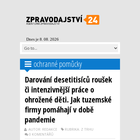
Dnes je 8. 08. 2026
ochranné pomůcky
Darování desetitisíců roušek
či intenzivnější práce o
ohrožené děti. Jak tuzemské
firmy pomáhají v době
pandemie
AUTOR: REDAKCE
RUBRIKA: Z TRHU
0 KOMENTÁŘŮ