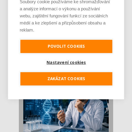
Soubory cookie používáme ke shromažďování
a analýze informací o výkonu a používání
webu, zajištění fungování funkcí ze sociálních
médií a ke zlepšení a přizpůsobení obsahu a
reklam.
POVOLIT COOKIES
Je jen pro sportovce, přiberu po něm a ve
stravě ho mám dostatek. Znáte nejčastějš [...]
Pojem protein již nějakou dobu rezonuje
Nastavení cookies
v oblasti zdraví, výživy i dlouhověkosti. Přesto
se o ně...
ZAKÁZAT COOKIES