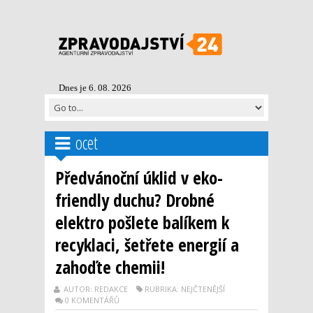
Dnes je 6. 08. 2026
ocet
Předvánoční úklid v eko-
friendly duchu? Drobné
elektro pošlete balíkem k
recyklaci, šetřete energií a
zahoďte chemii!
AUTOR: REDAKCE
RUBRIKA: NEJČTENĚJŠÍ
0 KOMENTÁŘŮ