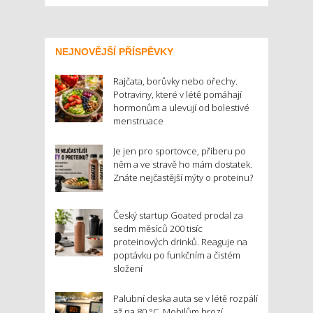
NEJNOVĚJŠÍ PŘÍSPĚVKY
Rajčata, borůvky nebo ořechy.
Potraviny, které v létě pomáhají
hormonům a ulevují od bolestivé
menstruace
Je jen pro sportovce, přiberu po
něm a ve stravě ho mám dostatek.
Znáte nejčastější mýty o proteinu?
Český startup Goated prodal za
sedm měsíců 200 tisíc
proteinových drinků. Reaguje na
poptávku po funkčním a čistém
složení
Palubní deska auta se v létě rozpálí
až na 80 °C. Mobilům hrozí