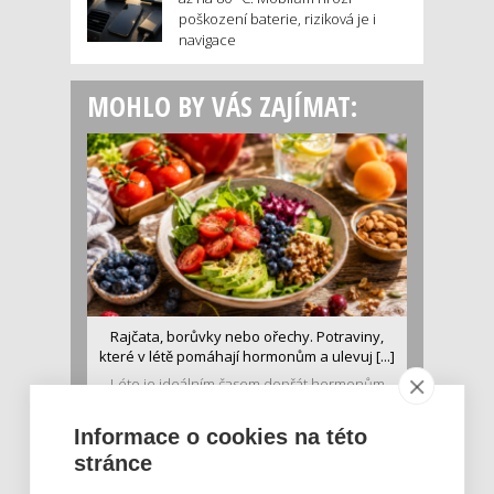
poškození baterie, riziková je i
navigace
MOHLO BY VÁS ZAJÍMAT:
Rajčata, borůvky nebo ořechy. Potraviny,
které v létě pomáhají hormonům a ulevuj [...]
Léto je ideálním časem dopřát hormonům
malý restart. Čerstvé ovoce, zelenina nebo
luštěniny jsou práv...
Informace o cookies na této
stránce