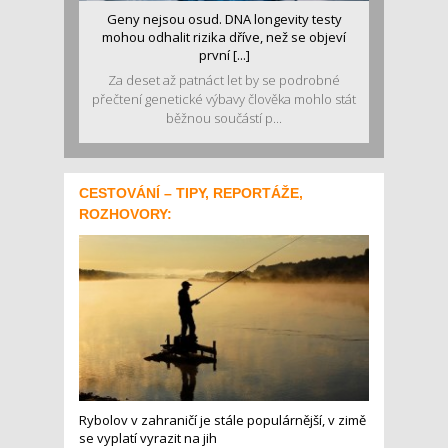
Geny nejsou osud. DNA longevity testy
mohou odhalit rizika dříve, než se objeví
první [...]
Za deset až patnáct let by se podrobné
přečtení genetické výbavy člověka mohlo stát
běžnou součástí p...
CESTOVÁNÍ – TIPY, REPORTÁŽE,
ROZHOVORY:
Rybolov v zahraničí je stále populárnější, v zimě
se vyplatí vyrazit na jih